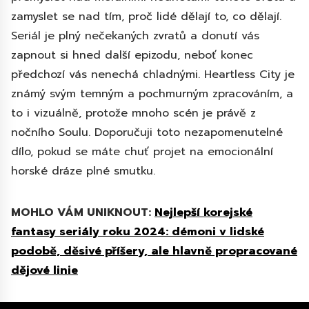
zamyslet se nad tím, proč lidé dělají to, co dělají.
Seriál je plný nečekaných zvratů a donutí vás
zapnout si hned další epizodu, neboť konec
předchozí vás nenechá chladnými. Heartless City je
známý svým temným a pochmurným zpracováním, a
to i vizuálně, protože mnoho scén je právě z
nočního Soulu. Doporučuji toto nezapomenutelné
dílo, pokud se máte chuť projet na emocionální
horské dráze plné smutku.
MOHLO VÁM UNIKNOUT:
Nejlepší korejské
fantasy seriály roku 2024: démoni v lidské
podobě, děsivé příšery, ale hlavně propracované
dějové linie