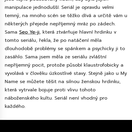
manipulace jednodušší. Seriál je opravdu velmi
temný, na mnoho scén se těžko dívá a určitě vám u
některých přejede nepříjemný mráz po zádech.
Sama
Seo Ye-ji
, která ztvárňuje hlavní hrdinku v
tomto seriálu, řekla, že po natáčení měla
dlouhodobě problémy se spánkem a psychicky ji to
zasáhlo. Sama jsem měla ze seriálu zvláštní
nepříjemný pocit, protože působí klaustrofobicky a
vyvolává v člověku úzkostlivé stavy. Stejně jako u My
Name se můžete těšit na silnou ženskou hrdinku,
která vytrvale bojuje proti vlivu tohoto
náboženského kultu. Seriál není vhodný pro
každého.