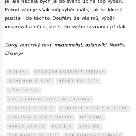
je, ale nedala bych je do svého úplně top výběru.
Pokud vám je však můj výběr málo, tak se klidně
pusťte i do těchto. Doufám, že vás můj výběr
inspiroval a něco jste si do svého seznamu přidali!
Zdroj: autorský text,
mydramalist
,
asianwiki
,
Netflix,
Disney+
DISNEY+
DROGOVE KOREJSKE SERIALY
GANGNAM B-SIDE
HEARTLESS CITY
JIŽNÍ KOREA
KDE SLEDOVAT KOREJSKE SERIALY
KÓREJSKÉ SERIÁLY
KOREJSKÉ SERIÁLY NETFLIX
KOREJSKÉ SERIÁLY ONLINE
MY NAME
NARCO SAINTS
NETFLIX
SAVE ME
THE WORST OF EVIL
TOP KOREJSKE SERIALY