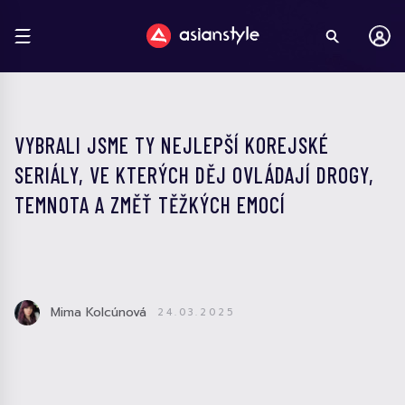
VYBRALI JSME TY NEJLEPŠÍ KOREJSKÉ
SERIÁLY, VE KTERÝCH DĚJ OVLÁDAJÍ DROGY,
TEMNOTA A ZMĚŤ TĚŽKÝCH EMOCÍ
Mima Kolcúnová
24.03.2025