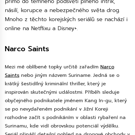
přímo do temného podsvětí plného intrik,
násilí, korupce a nebezpečného světa drog.
Mnoho z těchto korejských seriálů se nachází i
online na Netflixu a Disney+.
Narco Saints
Mezi mé oblíbené topky určitě zařadím
Narco
Saints
nebo jiným názvem Suriname. Jedná se o
krátký šestidílný kriminální thriller, který je
inspirován skutečnými událostmi. Příběh sleduje
obyčejného podnikatele jménem Kang In-gu, který
se po nevydařeném podnikání v Jižní Koreji
rozhodne začít s podnikáním v oblasti rybaření na
Surinamu, kde vidí obrovskou potenciál výdělku.
Seriál přináší detailní pohled na drogové obchody v