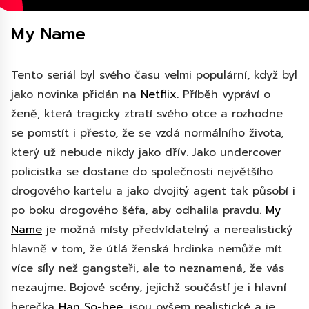
My Name
Tento seriál byl svého času velmi populární, když byl
jako novinka přidán na
Netflix.
Příběh vypráví o
ženě, která tragicky ztratí svého otce a rozhodne
se pomstít i přesto, že se vzdá normálního života,
který už nebude nikdy jako dřív. Jako undercover
policistka se dostane do společnosti největšího
drogového kartelu a jako dvojitý agent tak působí i
po boku drogového šéfa, aby odhalila pravdu.
My
Name
je možná místy předvídatelný a nerealistický
hlavně v tom, že útlá ženská hrdinka nemůže mít
více síly než gangsteři, ale to neznamená, že vás
nezaujme. Bojové scény, jejichž součástí je i hlavní
herečka
Han So-hee
, jsou ovšem realistické a je