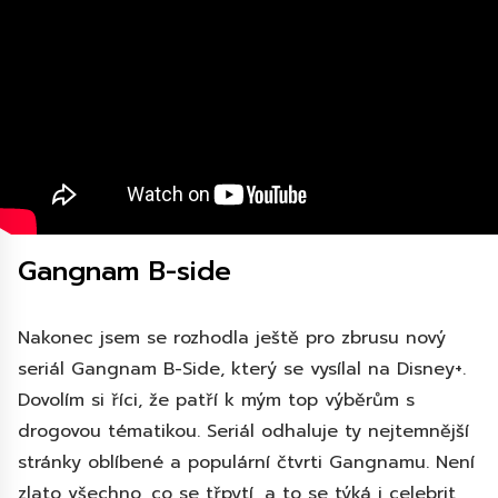
Gangnam B-side
Nakonec jsem se rozhodla ještě pro zbrusu nový
seriál Gangnam B-Side, který se vysílal na Disney+.
Dovolím si říci, že patří k mým top výběrům s
drogovou tématikou. Seriál odhaluje ty nejtemnější
stránky oblíbené a populární čtvrti Gangnamu. Není
zlato všechno, co se třpytí, a to se týká i celebrit,