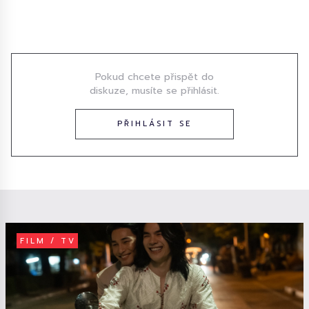
Diskuze
Pokud chcete přispět do
diskuze, musíte se přihlásit.
PŘIHLÁSIT SE
FILM / TV