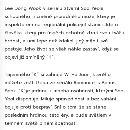
Lee Dong Wook v seriálu ztvární Soo Yeola,
schopného, nicméně proradného muže, který je
inspektorem na regionální policejní stanici. Jde o
člověka, který pro úspěch ochotně ztratí svou tvář i
hrdost, a umí lépe než kdokoli jiný měnit své
postoje. Jeho život se však náhle zastaví, když se
objeví již zmíněný “K”.
Tajemného “K” si zahraje Wi Ha Joon, kterého
můžete znát třeba ze seriálu Romance is Bonus
Book. “K”je jednou z mnoha osobností, kterými Soo
Yeol disponuje. Miluje spravedlnost a bez váhání
bojuje proti bezpráví. Sní o tom, že se stane
posledním hrdinou této éry, a bude světlem v
temném světě plném špatností.