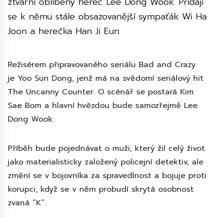
ztvární oblíbený herec Lee Dong Wook. Přidají
se k němu stále obsazovanější sympaťák Wi Ha
Joon a herečka Han Ji Eun.
Režisérem připravovaného seriálu Bad and Crazy
je Yoo Sun Dong, jenž má na svědomí seriálový hit
The Uncanny Counter. O scénář se postará Kim
Sae Bom a hlavní hvězdou bude samozřejmě Lee
Dong Wook.
Příběh bude pojednávat o muži, který žil celý život
jako materialisticky založený policejní detektiv, ale
změní se v bojovníka za spravedlnost a bojuje proti
korupci, když se v něm probudí skrytá osobnost
zvaná “K”.