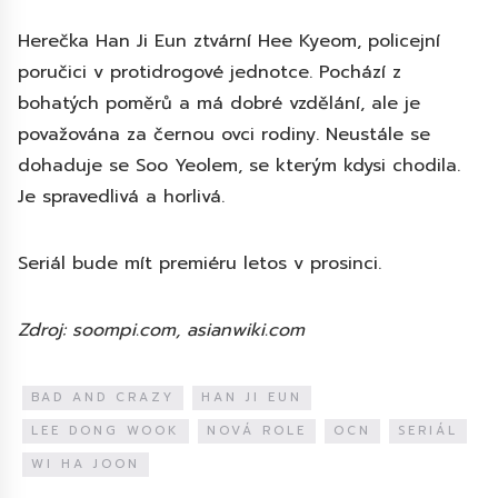
Herečka Han Ji Eun ztvární Hee Kyeom, policejní
poručici v protidrogové jednotce. Pochází z
bohatých poměrů a má dobré vzdělání, ale je
považována za černou ovci rodiny. Neustále se
dohaduje se Soo Yeolem, se kterým kdysi chodila.
Je spravedlivá a horlivá.
Seriál bude mít premiéru letos v prosinci.
Zdroj: soompi.com, asianwiki.com
BAD AND CRAZY
HAN JI EUN
LEE DONG WOOK
NOVÁ ROLE
OCN
SERIÁL
WI HA JOON