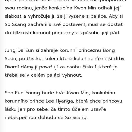
svou rodinu, jenže konkubína Kwon Min odhalí její
slabost a vyhrožuje jí, že ji vyžene z paláce. Aby si
So Ssang zachránila své postavení, musí se dostat
do blízkosti korunní princezny a způsobit její pád.
Jung Da Eun si zahraje korunní princeznu Bong
Seon, potížistku, kolem které kolují nejrůznější drby.
Dvorní dámy ji považují za osobu číslo 1, které je
třeba se v celém paláci vyhnout.
Seo Eun Young bude hrát Kwon Min, konkubínu
korunního prince Lee Hyanga, která chce princovu
lásku jen pro sebe. Za tímto účelem uzavře
nebezpečnou dohodu se So Ssang.