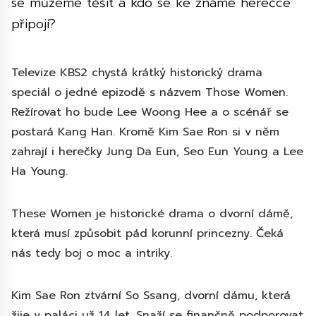
se můžeme těšit a kdo se ke známé herečce
připojí?
Televize KBS2 chystá krátký historický drama
speciál o jedné epizodě s názvem Those Women.
Režírovat ho bude Lee Woong Hee a o scénář se
postará Kang Han. Kromě Kim Sae Ron si v něm
zahrají i herečky Jung Da Eun, Seo Eun Young a Lee
Ha Young.
These Women je historické drama o dvorní dámě,
která musí způsobit pád korunní princezny. Čeká
nás tedy boj o moc a intriky.
Kim Sae Ron ztvární So Ssang, dvorní dámu, která
žije v paláci už 14 let. Snaží se finančně podporovat