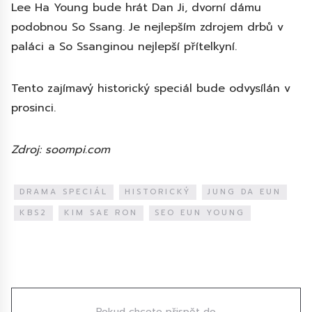
Lee Ha Young bude hrát Dan Ji, dvorní dámu
podobnou So Ssang. Je nejlepším zdrojem drbů v
paláci a So Ssanginou nejlepší přítelkyní.
Tento zajímavý historický speciál bude odvysílán v
prosinci.
Zdroj: soompi.com
DRAMA SPECIÁL
HISTORICKÝ
JUNG DA EUN
KBS2
KIM SAE RON
SEO EUN YOUNG
Diskuze
Pokud chcete přispět do