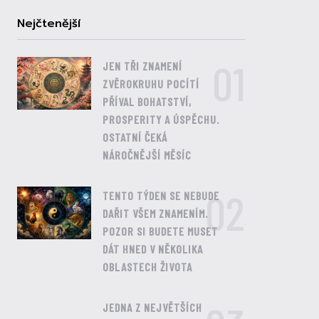
Nejčtenější
01
JEN TŘI ZNAMENÍ
ZVĚROKRUHU POCÍTÍ
PŘÍVAL BOHATSTVÍ,
PROSPERITY A ÚSPĚCHU.
OSTATNÍ ČEKÁ
NÁROČNĚJŠÍ MĚSÍC
02
TENTO TÝDEN SE NEBUDE
DAŘIT VŠEM ZNAMENÍM.
POZOR SI BUDETE MUSET
DÁT HNED V NĚKOLIKA
OBLASTECH ŽIVOTA
JEDNA Z NEJVĚTŠÍCH