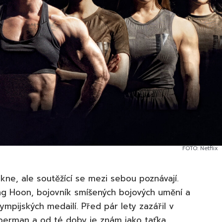
FOTO: Netflix
ne, ale soutěžící se mezi sebou poznávají.
Sung Hoon, bojovník smíšených bojových umění a
ympijských medailí. Před pár lety zazářil v
perman a od té doby je znám jako taťka