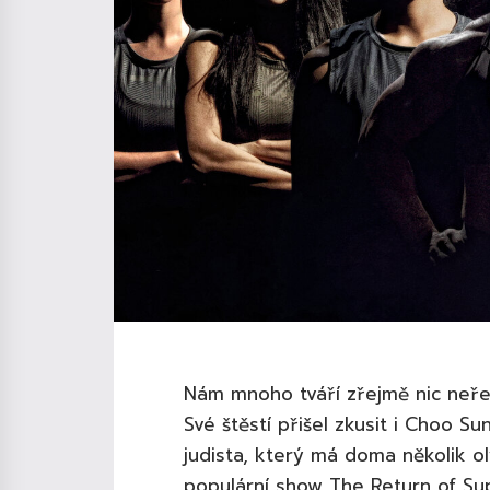
Nám mnoho tváří zřejmě nic neřek
Své štěstí přišel zkusit i Choo 
judista, který má doma několik ol
populární show The Return of Su