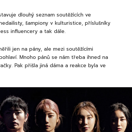
stavuje dlouhý seznam soutěžících ve
dailisty, šampiony v kulturistice, příslušníky
ness influencery a tak dále.
ili jen na pány, ale mezi soutěžícími
 pohlaví. Mnoho pánů se nám třeba ihned na
vačky. Pak přišla jiná dáma a reakce byla ve