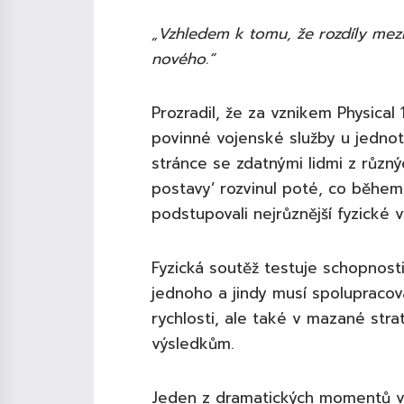
„Vzhledem k tomu, že rozdíly mezi 
nového.“
Prozradil, že za vznikem Physical
povinné vojenské služby u jednotk
stránce se zdatnými lidmi z různý
postavy’ rozvinul poté, co během
podstupovali nejrůznější fyzické v
Fyzická soutěž testuje schopnosti 
jednoho a jindy musí spolupracova
rychlosti, ale také v mazané str
výsledkům.
Jeden z dramatických momentů vzn