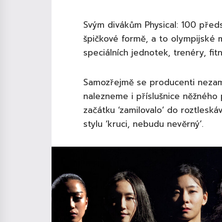
Svým divákům Physical: 100 před
špičkové formě, a to olympijské me
speciálních jednotek, trenéry, fit
Samozřejmě se producenti nezaměř
nalezneme i příslušnice něžného
začátku ‘zamilovalo’ do roztleská
stylu ‘kruci, nebudu nevěrný’.