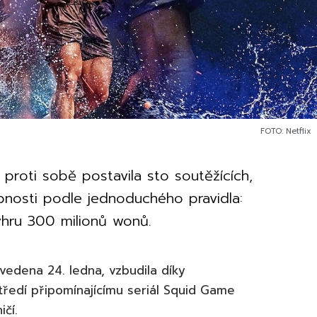
FOTO: Netflix
 proti sobě postavila sto soutěžících,
opnosti podle jednoduchého pravidla:
výhru 300 milionů wonů.
vedena 24. ledna, vzbudila díky
tředí připomínajícímu seriál Squid Game
čí.