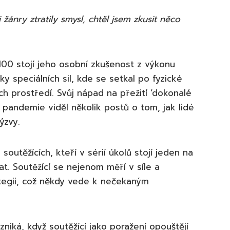
žánry ztratily smysl, chtěl jsem zkusit něco
 100 stojí jeho osobní zkušenost z výkonu
y speciálních sil, kde se setkal po fyzické
ch prostředí. Svůj nápad na přežití ‘dokonalé
 pandemie viděl několik postů o tom, jak lidé
ýzvy.
soutěžících, kteří v sérií úkolů stojí jeden na
t. Soutěžící se nejenom měří v síle a
ategii, což někdy vede k nečekaným
iká, když soutěžící jako poražení opouštějí