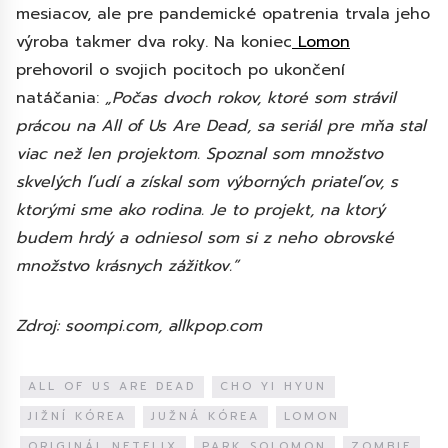
mesiacov, ale pre pandemické opatrenia trvala jeho
výroba takmer dva roky. Na koniec
Lomon
prehovoril o svojich pocitoch po ukončení
natáčania:
„Počas dvoch rokov, ktoré som strávil
prácou na All of Us Are Dead, sa seriál pre mňa stal
viac než len projektom. Spoznal som množstvo
skvelých ľudí a získal som výborných priateľov, s
ktorými sme ako rodina. Je to projekt, na ktorý
budem hrdý a odniesol som si z neho obrovské
množstvo krásnych zážitkov.”
Zdroj: soompi.com, allkpop.com
ALL OF US ARE DEAD
CHO YI HYUN
JIŽNÍ KÓREA
JUŽNÁ KÓREA
LOMON
ORIGINÁL NETFLIX
PARK SOLOMON
ZOMBIE