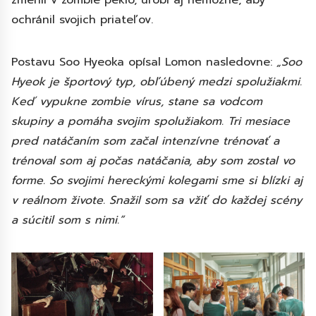
zmenil v zombie peklo, urobí aj nemožné, aby
ochránil svojich priateľov.
Postavu Soo Hyeoka opísal Lomon nasledovne:
„Soo
Hyeok je športový typ, obľúbený medzi spolužiakmi.
Keď vypukne zombie vírus, stane sa vodcom
skupiny a pomáha svojim spolužiakom. Tri mesiace
pred natáčaním som začal intenzívne trénovať a
trénoval som aj počas natáčania, aby som zostal vo
forme. So svojimi hereckými kolegami sme si blízki aj
v reálnom živote. Snažil som sa vžiť do každej scény
a súcitil som s nimi.”