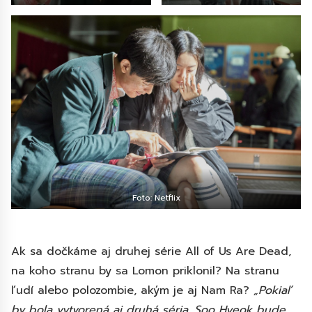
Foto: Netflix
Ak sa dočkáme aj druhej série All of Us Are Dead,
na koho stranu by sa Lomon priklonil? Na stranu
ľudí alebo polozombie, akým je aj Nam Ra?
„Pokiaľ
by bola vytvorená aj druhá séria, Soo Hyeok bude