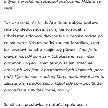
môjmu hereckému sebazdokonaľovaniu. Môžete sa
tešiť.”
Tak ako seriál All of Us Are Dead dobýva svetové
rebríčky sledovanosti, tak aj tento rodák z
Uzbekistanu dobýva dievčenské a ženské srdcia po
celom svete. Vzbudil veľký záujem fanúšikov, ktorí
boli zvedaví na jeho zaujímavý pôvod.
„Áno, je to
pravda, narodil som sa v Uzbekistane, som však
potomok Koryeo-Saram (Koryo-saram označuje
etnických kórejcov v postsovietskych krajinách, pozn.
red.). Vyrástol som v Južnej Kórei, navštevoval som tu
základnú aj strednú školu. Málokedy som pocítil, že
pochádzam z multikultúrnej rodiny.”
Seriál sa s prestávkami natáčal spolu osem