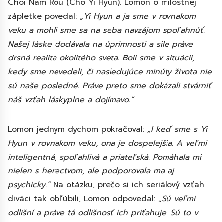
Choi Nam Rou (Cho Yi Hyun). Lomon o milostnej
zápletke povedal:
„Yi Hyun a ja sme v rovnakom
veku a mohli sme sa na seba navzájom spoľahnúť.
Našej láske dodávala na úprimnosti a sile práve
drsná realita okolitého sveta. Boli sme v situácii,
kedy sme nevedeli, či nasledujúce minúty života nie
sú naše posledné. Práve preto sme dokázali stvárniť
náš vzťah láskyplne a dojímavo.”
Lomon jedným dychom pokračoval:
„I keď sme s Yi
Hyun v rovnakom veku, ona je dospelejšia. A veľmi
inteligentná, spoľahlivá a priateľská. Pomáhala mi
nielen s herectvom, ale podporovala ma aj
psychicky.”
Na otázku, prečo si ich seriálový vzťah
diváci tak obľúbili, Lomon odpovedal:
„Sú veľmi
odlišní a práve tá odlišnosť ich priťahuje. Sú to v