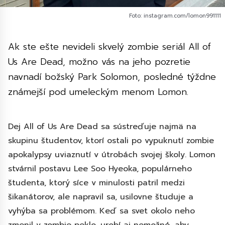
Foto: instagram.com/lomon991111
Ak ste ešte nevideli skvelý zombie seriál All of
Us Are Dead, možno vás na jeho pozretie
navnadí božský Park Solomon, posledné týždne
známejší pod umeleckým menom Lomon.
Dej All of Us Are Dead sa sústreďuje najmä na
skupinu študentov, ktorí ostali po vypuknutí zombie
apokalypsy uviaznutí v útrobách svojej školy. Lomon
stvárnil postavu Lee Soo Hyeoka, populárneho
študenta, ktorý síce v minulosti patril medzi
šikanátorov, ale napravil sa, usilovne študuje a
vyhýba sa problémom. Keď sa svet okolo neho