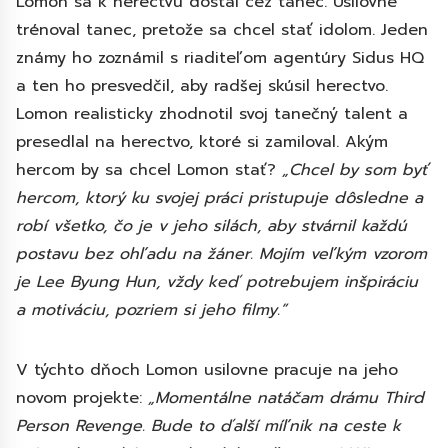
Lomon sa k herectvu dostal cez tanec. Usilovne
trénoval tanec, pretože sa chcel stať idolom. Jeden
známy ho zoznámil s riaditeľom agentúry Sidus HQ
a ten ho presvedčil, aby radšej skúsil herectvo.
Lomon realisticky zhodnotil svoj tanečný talent a
presedlal na herectvo, ktoré si zamiloval. Akým
hercom by sa chcel Lomon stať?
„Chcel by som byť
hercom, ktorý ku svojej práci pristupuje dôsledne a
robí všetko, čo je v jeho silách, aby stvárnil každú
postavu bez ohľadu na žáner. Mojím veľkým vzorom
je Lee Byung Hun, vždy keď potrebujem inšpiráciu
a motiváciu, pozriem si jeho filmy.”
V týchto dňoch Lomon usilovne pracuje na jeho
novom projekte:
„Momentálne natáčam drámu Third
Person Revenge. Bude to ďalší míľnik na ceste k