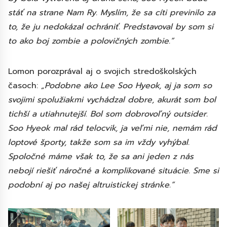
stáť na strane Nam Ry. Myslím, že sa cíti previnilo za
to, že ju nedokázal ochrániť. Predstavoval by som si
to ako boj zombie a polovičných zombie.”
Lomon porozprával aj o svojich stredoškolských
časoch:
„Podobne ako Lee Soo Hyeok, aj ja som so
svojimi spolužiakmi vychádzal dobre, akurát som bol
tichší a utiahnutejší. Bol som dobrovoľný outsider.
Soo Hyeok mal rád telocvik, ja veľmi nie, nemám rád
loptové športy, takže som sa im vždy vyhýbal.
Spoločné máme však to, že sa ani jeden z nás
nebojí riešiť náročné a komplikované situácie. Sme si
podobní aj po našej altruistickej stránke.”