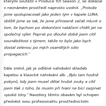
kterými soutěžil v Produce 101 Season 2, se dokázal
v neznámém prostředí naprosto uvolnit.
„Protože
jsme spolupracovali jako jeden tým v kapele LUNA,
sblížili jsme se tak, že jsme přirozeně začali mluvit o
tom, že bychom po dokončení natáčení chtěli jet na
společný výlet. Poprvé po dlouhé době jsem cítil
sounáležitost s týmem, takže to bylo jako bych
dostal zelenou po mých osamělých sólo
propagacích.“
Dále zmínil, jak je odlišné nahrávání skladeb
kapelou a klasické nahrávání alb.
„Bylo tam hodně
pokynů, kdy jsem musel dělat hrubé zvuky a cítil
jsem tlak z toho, že musím při hraní na bicí zazpívat
vysoké tóny.“
Navzdory těmto obavám byl schopen
předvést svou profesionalitu prostřednictvím