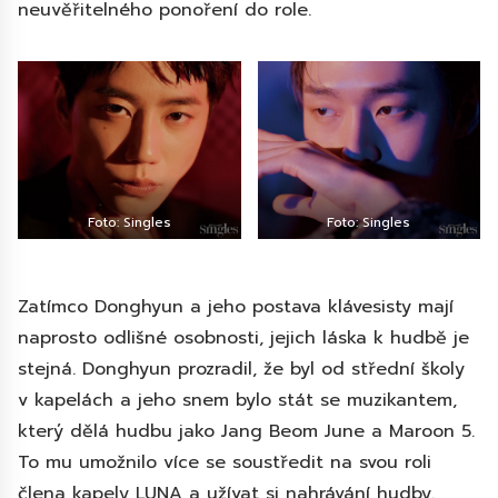
neuvěřitelného ponoření do role.
Foto: Singles
Foto: Singles
Zatímco Donghyun a jeho postava klávesisty mají
naprosto odlišné osobnosti, jejich láska k hudbě je
stejná. Donghyun prozradil, že byl od střední školy
v kapelách a jeho snem bylo stát se muzikantem,
který dělá hudbu jako Jang Beom June a Maroon 5.
To mu umožnilo více se soustředit na svou roli
člena kapely LUNA a užívat si nahrávání hudby.