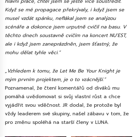
hlavní práce, chtěl jsem se ještě více soustředit.
Když se mé propagace překrývaly, i když jsem se
musel vzdát spánku, neflákal jsem se analýzou
scénáře a dokonce jsem urputně cvičil na basu. V
těchto dnech soustavně cvičím na koncert NU’EST,
ale i když jsem zaneprázdněn, jsem šťastný, že
mohu dělat tyhle věci.“
„Vzhledem k tomu, že Let Me Be Your Knight je
mým prvním projektem, je o to vzácnější.“
Poznamenal, že čtení komentářů od diváků mu
pomáhá uvědomovat si svůj vlastní růst a chce
vyjádřit svou vděčnost. JR dodal, že protože byl
vždy leaderem své skupiny, našel zábavu v tom, že
pro změnu spoléhá na starší členy v LUNA.