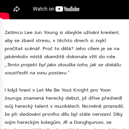
Zatímco Lee Jun Young si obvykle užívání kreslení,
aby se zbavil stresu, v těchto dnech si zvykl
pročítat scénář. Proč to dělá? Jeho cílem je se na
jakémkoliv místě okamžitě dokonale vžít do role.
„Tento projekt byl jako zkouška toho, jak se dokážu
soustředit na svou postavu.“
I když hraní v Let Me Be Yout Knight pro Yoon
Jisunga znamená herecký debut, již dříve předvedl
svůj herecký talent v muzikálech. Nicméně prozradil,
že při sledování prvního dílu byl stále nervozní. Díky
svým hereckým kolegům, JR a Donghyunovi, se