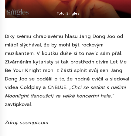
Foto: Singles
Díky svému chraplavému hlasu Jang Dong Joo od
mládí slýchával, že by mohl být rockovým
muzikantem. V koutku duše si to navíc sám přál.
Ztvárněním kytaristy si tak prostřednictvím Let Me
Be Your Knight mohl z části splnit svůj sen. Jang
Dong Joo se podělil o to, že hodně cvičil a sledoval
videa Coldplay a CNBLUE.
„Chci se setkat s našimi
Moonlight (fanoušci) ve velké koncertní hale,“
zavtipkoval.
Zdroj: soompi.com