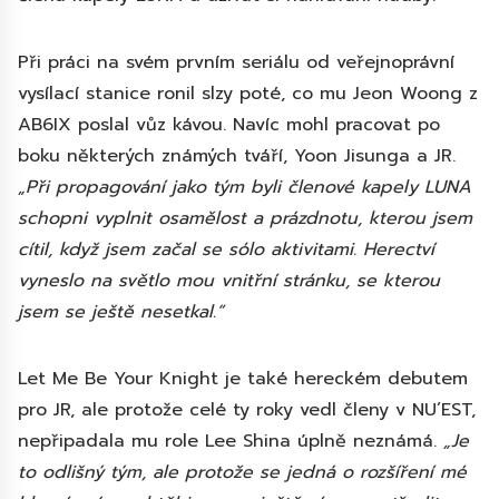
Při práci na svém prvním seriálu od veřejnoprávní
vysílací stanice ronil slzy poté, co mu Jeon Woong z
AB6IX poslal vůz kávou. Navíc mohl pracovat po
boku některých známých tváří, Yoon Jisunga a JR.
„Při propagování jako tým byli členové kapely LUNA
schopni vyplnit osamělost a prázdnotu, kterou jsem
cítil, když jsem začal se sólo aktivitami. Herectví
vyneslo na světlo mou vnitřní stránku, se kterou
jsem se ještě nesetkal.“
Let Me Be Your Knight je také hereckém debutem
pro JR, ale protože celé ty roky vedl členy v NU’EST,
nepřipadala mu role Lee Shina úplně neznámá.
„Je
to odlišný tým, ale protože se jedná o rozšíření mé