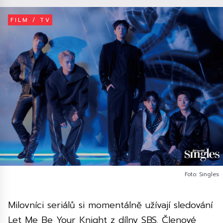
FILM / TV
Foto: Singles
Milovníci seriálů si momentálně užívají sledování
Let Me Be Your Knight z dílny SBS. Členové