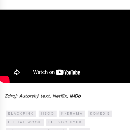
Zdroj: Autorský text, Netflix,
IMDb
BLACKPINK
JISOO
K-DRAMA
KOMEDIE
LEE JAE WOOK
LEE SOO HYUK