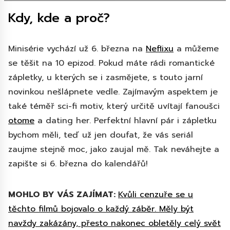
Kdy, kde a proč?
Minisérie vychází už 6. března na
Neflixu
a můžeme
se těšit na 10 epizod. Pokud máte rádi romantické
zápletky, u kterých se i zasmějete, s touto jarní
novinkou nešlápnete vedle. Zajímavým aspektem je
také téměř sci-fi motiv, který určitě uvítají fanoušci
otome
a dating her. Perfektní hlavní pár i zápletku
bychom měli, teď už jen doufat, že vás seriál
zaujme stejně moc, jako zaujal mě. Tak neváhejte a
zapište si 6. března do kalendářů!
MOHLO BY VÁS ZAJÍMAT:
Kvůli cenzuře se u
těchto filmů bojovalo o každý záběr. Měly být
navždy zakázány, přesto nakonec obletěly celý svět