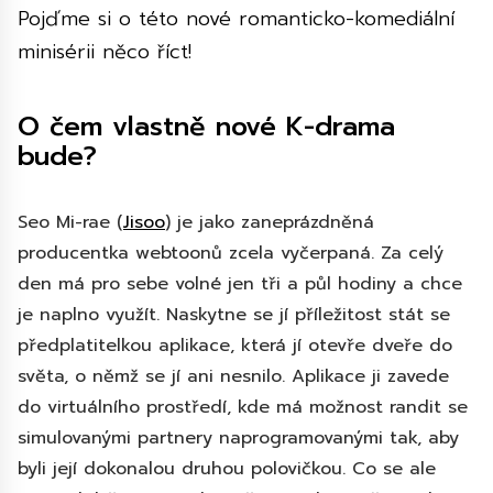
Pojďme si o této nové romanticko-komediální
minisérii něco říct!
O čem vlastně nové K-drama
bude?
Seo Mi-rae (
Jisoo
) je jako zaneprázdněná
producentka webtoonů zcela vyčerpaná. Za celý
den má pro sebe volné jen tři a půl hodiny a chce
je naplno využít. Naskytne se jí příležitost stát se
předplatitelkou aplikace, která jí otevře dveře do
světa, o němž se jí ani nesnilo. Aplikace ji zavede
do virtuálního prostředí, kde má možnost randit se
simulovanými partnery naprogramovanými tak, aby
byli její dokonalou druhou polovičkou. Co se ale