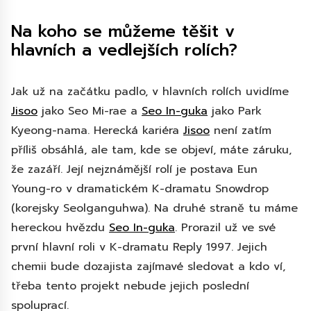
Na koho se můžeme těšit v
hlavních a vedlejších rolích?
Jak už na začátku padlo, v hlavních rolích uvidíme
Jisoo
jako Seo Mi-rae a
Seo In-guka
jako Park
Kyeong-nama. Herecká kariéra
Jisoo
není zatím
příliš obsáhlá, ale tam, kde se objeví, máte záruku,
že zazáří. Její nejznámější rolí je postava Eun
Young-ro v dramatickém K-dramatu Snowdrop
(korejsky Seolganguhwa). Na druhé straně tu máme
hereckou hvězdu
Seo In-guka
. Prorazil už ve své
první hlavní roli v K-dramatu Reply 1997. Jejich
chemii bude dozajista zajímavé sledovat a kdo ví,
třeba tento projekt nebude jejich poslední
spoluprací.