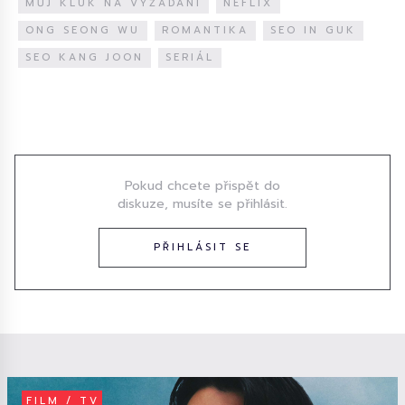
MŮJ KLUK NA VYŽÁDÁNÍ
NEFLIX
ONG SEONG WU
ROMANTIKA
SEO IN GUK
SEO KANG JOON
SERIÁL
Diskuze
Pokud chcete přispět do
diskuze, musíte se přihlásit.
PŘIHLÁSIT SE
FILM / TV