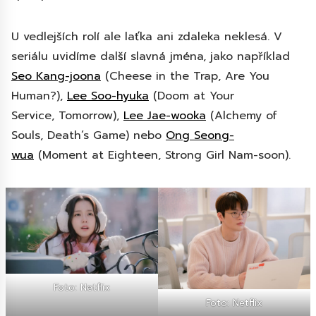
U vedlejších rolí ale laťka ani zdaleka neklesá. V
seriálu uvidíme další slavná jména, jako například
Seo Kang-joona
(Cheese in the Trap, Are You
Human?),
Lee Soo-hyuka
(Doom at Your
Service, Tomorrow),
Lee Jae-wooka
(Alchemy of
Souls, Death’s Game) nebo
Ong Seong-
wua
(Moment at Eighteen, Strong Girl Nam-soon).
Foto: Netflix
Foto: Netflix