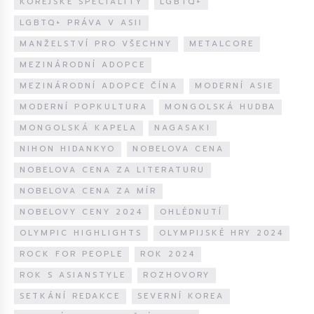
KOREJSKÉ SPECIALITY
LGBTQ+
LGBTQ+ PRÁVA V ASII
MANŽELSTVÍ PRO VŠECHNY
METALCORE
MEZINÁRODNÍ ADOPCE
MEZINÁRODNÍ ADOPCE ČÍNA
MODERNÍ ASIE
MODERNÍ POPKULTURA
MONGOLSKÁ HUDBA
MONGOLSKÁ KAPELA
NAGASAKI
NIHON HIDANKYO
NOBELOVA CENA
NOBELOVA CENA ZA LITERATURU
NOBELOVA CENA ZA MÍR
NOBELOVY CENY 2024
OHLÉDNUTÍ
OLYMPIC HIGHLIGHTS
OLYMPIJSKÉ HRY 2024
ROCK FOR PEOPLE
ROK 2024
ROK S ASIANSTYLE
ROZHOVORY
SETKÁNÍ REDAKCE
SEVERNÍ KOREA