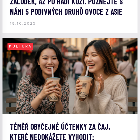
ŽALUDEK, AŽ PO HADÍ KŮŽI. POZNEJTE S
NÁMI 5 PODIVNÝCH DRUHŮ OVOCE Z ASIE
18.10.2025
KULTURA
TÉMĚŘ OBYČEJNÉ ÚČTENKY ZA ČAJ,
KTERÉ NEDOKÁŽETE VYHODIT: