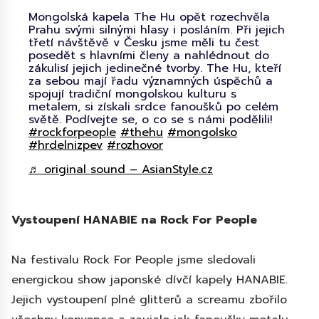
Mongolská kapela The Hu opět rozechvěla
Prahu svými silnými hlasy i posláním. Při jejich
třetí návštěvě v Česku jsme měli tu čest
posedět s hlavními členy a nahlédnout do
zákulisí jejich jedinečné tvorby. The Hu, kteří
za sebou mají řadu významných úspěchů a
spojují tradiční mongolskou kulturu s
metalem, si získali srdce fanoušků po celém
světě. Podívejte se, o co se s námi podělili!
#rockforpeople
#thehu
#mongolsko
#hrdelnizpev
#rozhovor
♬ original sound – AsianStyle.cz
Vystoupení HANABIE na Rock For People
Na festivalu Rock For People jsme sledovali
energickou show japonské dívčí kapely HANABIE.
Jejich vystoupení plné glitterů a screamu zbořilo