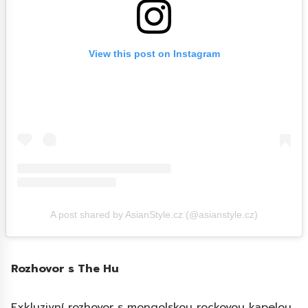
View this post on Instagram
A post shared by AsianStyle.cz (@asianstyle.cz)
Rozhovor s The Hu
Exkluzivní rozhovor s mongolskou rockovou kapelou