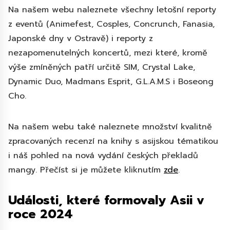
Na našem webu naleznete všechny letošní reporty
z eventů (Animefest, Cosples, Concrunch, Fanasia,
Japonské dny v Ostravě) i reporty z
nezapomenutelných koncertů, mezi které, kromě
výše zmíněných patří určitě SIM, Crystal Lake,
Dynamic Duo, Madmans Esprit, G.L.A.M.S i Boseong
Cho.
Na našem webu také naleznete množství kvalitně
zpracovaných recenzí na knihy s asijskou tématikou
i náš pohled na nová vydání českých překladů
mangy. Přečíst si je můžete kliknutím
zde
.
Události, které formovaly Asii v
roce 2024