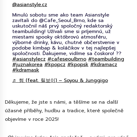
@asianstyle.cz
Minulú sobotu sme ako team Asianstyle
zavítali do @Cafe_Seoul_Brno, kde sa
uskutočnil náš prvý spoločný redaktorský
teambuilding! Užívali sme si príjemnú, už
miestami spooky októbrovú atmosféru,
výborné drinky, kávu, chutné občerstvenie v
podobe kimbap & koláčikov v tej najlepšej
spoločnosti. Ďakujeme, vidíme sa čoskoro! ??
#asianstylecz
#cafeseoulbrno
#teambuilding
#juznakorea
#kpopcz
#kpopsk
#kdramacz
#kdramask
♬ 썸 (feat. 릴보이) – Soyou & Junggigo
Děkujeme, že jste s námi, a těšíme se na další
úžasné příběhy, hudbu a tradice, které společně
objevíme v roce 2025!