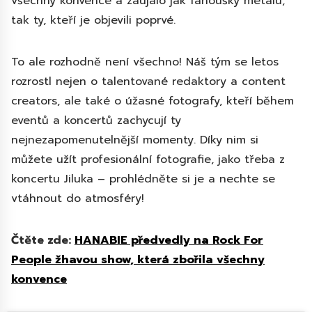
všechny konvence a zaujalo jak fanoušky metalu,
tak ty, kteří je objevili poprvé.
To ale rozhodně není všechno! Náš tým se letos
rozrostl nejen o talentované redaktory a content
creators, ale také o úžasné fotografy, kteří během
eventů a koncertů zachycují ty
nejnezapomenutelnější momenty. Díky nim si
můžete užít profesionální fotografie, jako třeba z
koncertu Jiluka – prohlédněte si je a nechte se
vtáhnout do atmosféry!
Čtěte zde:
HANABIE předvedly na Rock For
People žhavou show, která zbořila všechny
konvence