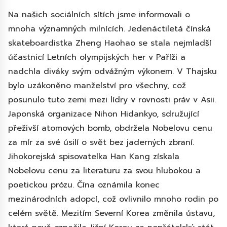
Na našich sociálních sítích jsme informovali o
mnoha významných milnících. Jedenáctiletá čínská
skateboardistka Zheng Haohao se stala nejmladší
účastnicí Letních olympijských her v Paříži a
nadchla diváky svým odvážným výkonem. V Thajsku
bylo uzákoněno manželství pro všechny, což
posunulo tuto zemi mezi lídry v rovnosti práv v Asii.
Japonská organizace Nihon Hidankyo, sdružující
přeživší atomových bomb, obdržela Nobelovu cenu
za mír za své úsilí o svět bez jaderných zbraní.
Jihokorejská spisovatelka Han Kang získala
Nobelovu cenu za literaturu za svou hlubokou a
poetickou prózu. Čína oznámila konec
mezinárodních adopcí, což ovlivnilo mnoho rodin po
celém světě. Mezitím Severní Korea změnila ústavu,