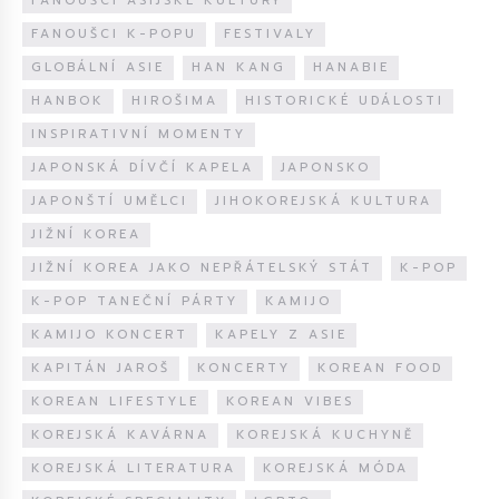
FANOUŠCI ASIJSKÉ KULTURY
FANOUŠCI K-POPU
FESTIVALY
GLOBÁLNÍ ASIE
HAN KANG
HANABIE
HANBOK
HIROŠIMA
HISTORICKÉ UDÁLOSTI
INSPIRATIVNÍ MOMENTY
JAPONSKÁ DÍVČÍ KAPELA
JAPONSKO
JAPONŠTÍ UMĚLCI
JIHOKOREJSKÁ KULTURA
JIŽNÍ KOREA
JIŽNÍ KOREA JAKO NEPŘÁTELSKÝ STÁT
K-POP
K-POP TANEČNÍ PÁRTY
KAMIJO
KAMIJO KONCERT
KAPELY Z ASIE
KAPITÁN JAROŠ
KONCERTY
KOREAN FOOD
KOREAN LIFESTYLE
KOREAN VIBES
KOREJSKÁ KAVÁRNA
KOREJSKÁ KUCHYNĚ
KOREJSKÁ LITERATURA
KOREJSKÁ MÓDA