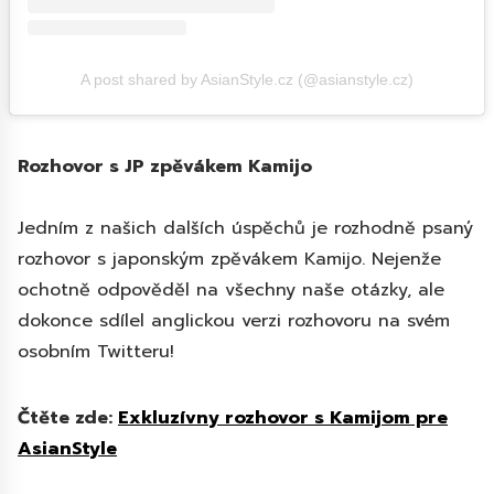
A post shared by AsianStyle.cz (@asianstyle.cz)
Rozhovor s JP zpěvákem Kamijo
Jedním z našich dalších úspěchů je rozhodně psaný
rozhovor s japonským zpěvákem Kamijo. Nejenže
ochotně odpověděl na všechny naše otázky, ale
dokonce sdílel anglickou verzi rozhovoru na svém
osobním Twitteru!
Čtěte zde:
Exkluzívny rozhovor s Kamijom pre
AsianStyle