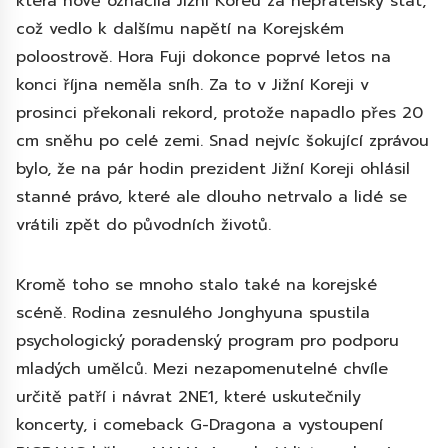
která nově označila Jižní Koreu za nepřátelský stát,
což vedlo k dalšímu napětí na Korejském
poloostrově. Hora Fuji dokonce poprvé letos na
konci října neměla sníh. Za to v Jižní Koreji v
prosinci překonali rekord, protože napadlo přes 20
cm sněhu po celé zemi. Snad nejvíc šokující zprávou
bylo, že na pár hodin prezident Jižní Koreji ohlásil
stanné právo, které ale dlouho netrvalo a lidé se
vrátili zpět do původních životů.
Kromě toho se mnoho stalo také na korejské
scéně. Rodina zesnulého Jonghyuna spustila
psychologický poradenský program pro podporu
mladých umělců. Mezi nezapomenutelné chvíle
určitě patří i návrat 2NE1, které uskutečnily
koncerty, i comeback G-Dragona a vystoupení