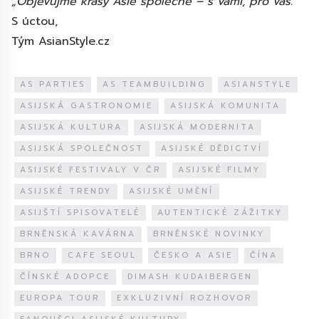
„Objevujme krásy Asie společně – s vámi, pro vás.“
S úctou,
Tým AsianStyle.cz
AS PARTIES
AS TEAMBUILDING
ASIANSTYLE
ASIJSKÁ GASTRONOMIE
ASIJSKÁ KOMUNITA
ASIJSKÁ KULTURA
ASIJSKÁ MODERNITA
ASIJSKÁ SPOLEČNOST
ASIJSKÉ DĚDICTVÍ
ASIJSKÉ FESTIVALY V ČR
ASIJSKÉ FILMY
ASIJSKÉ TRENDY
ASIJSKÉ UMĚNÍ
ASIJŠTÍ SPISOVATELÉ
AUTENTICKÉ ZÁŽITKY
BRNĚNSKÁ KAVÁRNA
BRNĚNSKÉ NOVINKY
BRNO
CAFE SEOUL
ČESKO A ASIE
ČÍNA
ČÍNSKÉ ADOPCE
DIMASH KUDAIBERGEN
EUROPA TOUR
EXKLUZIVNÍ ROZHOVOR