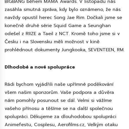
BIGBANG během MAMA Awards. V listopadu nás
zasáhla smutná zpráva, kdy bylo oznámeno, že nás
navždy opustil herec Song Jae Rim. Dočkali jsme se
konečně druhé série Squid Game a Seunghan
odešel z RIIZE a Taeil z NCT. Kromě toho jsme si v
Česku i na Slovensku měli možnost v kině
prohlédnout dokumenty Jungkooka, SEVENTEEN, RM.
Dlhodobé a nové spolupráce
Rádi bychom vyjádřili naše upřímné poděkování
všem našim sponzorům. Vaše podpora a důvěra
nám pomohly posunout se dál. Velmi si vážíme
vašeho přínosu a těšíme se na další společnou
spolupráci. Děkujeme za dlouhodobou spolupráci
Animefestu, Cosplesu, Aerofilms.cz, Velkým otaku