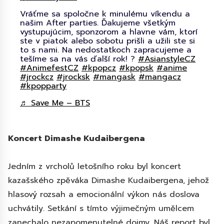
Vráťme sa spoločne k minulému víkendu a
našim After parties. Ďakujeme všetkým
vystupujúcim, sponzorom a hlavne vám, ktorí
ste v piatok alebo sobotu prišli a užili ste si
to s nami. Na nedostatkoch zapracujeme a
tešíme sa na vás ďalší rok! ?
#AsianstyleCZ
#AnimefestCZ
#kpopcz
#kpopsk
#anime
#jrockcz
#jrocksk
#mangask
#mangacz
#kpopparty
♬ Save Me – BTS
Koncert Dimashe Kudaibergena
Jedním z vrcholů letošního roku byl koncert
kazašského zpěváka Dimashe Kudaibergena, jehož
hlasový rozsah a emocionální výkon nás doslova
uchvátily. Setkání s tímto výjimečným umělcem
zanechalo nezapomenutelné dojmy. Náš report byl