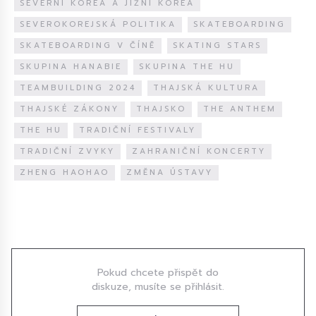
SEVERNÍ KOREA A JIŽNÍ KOREA
SEVEROKOREJSKÁ POLITIKA
SKATEBOARDING
SKATEBOARDING V ČÍNĚ
SKATING STARS
SKUPINA HANABIE
SKUPINA THE HU
TEAMBUILDING 2024
THAJSKÁ KULTURA
THAJSKÉ ZÁKONY
THAJSKO
THE ANTHEM
THE HU
TRADIČNÍ FESTIVALY
TRADIČNÍ ZVYKY
ZAHRANIČNÍ KONCERTY
ZHENG HAOHAO
ZMĚNA ÚSTAVY
Diskuze
Pokud chcete přispět do
diskuze, musíte se přihlásit.