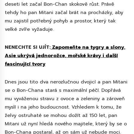
deseti let začal Bon-Chan skokově růst. Právě
tehdy ho pan Mitani začal brát na procházky, aby
mu zajistil potřebný pohyb a prostor, který tak
velké zvíře vyžaduje.
NENECHTE SI UJÍT:
Zapomeňte na tygry a slony.
Asie ukrývá jednorožce, mořské krávy i další
fascinující tvory
Dnes jsou tito dva nerozlučnou dvojicí a pan Mitani
se o Bon-Chana stará s maximální péčí. Dopřává
mu vyváženou stravu z ovoce a zeleniny a zároveň
myslí i na jeho budoucnost. Vzhledem k tomu, že
želvy ostruhaté se mohou dožít až 150 let, pan
Mitani už nyní hledá nového majitele, který by se o
Bon-Chana postaral, až on sám už nebude moci.