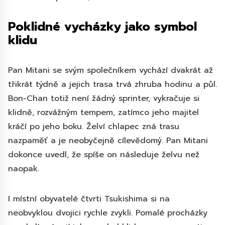
Poklidné vycházky jako symbol
klidu
Pan Mitani se svým společníkem vychází dvakrát až
třikrát týdně a jejich trasa trvá zhruba hodinu a půl.
Bon-Chan totiž není žádný sprinter, vykračuje si
klidně, rozvážným tempem, zatímco jeho majitel
kráčí po jeho boku. Želví chlapec zná trasu
nazpaměť a je neobyčejně cílevědomý. Pan Mitani
dokonce uvedl, že spíše on následuje želvu než
naopak.
I místní obyvatelé čtvrti Tsukishima si na
neobvyklou dvojici rychle zvykli. Pomalé procházky