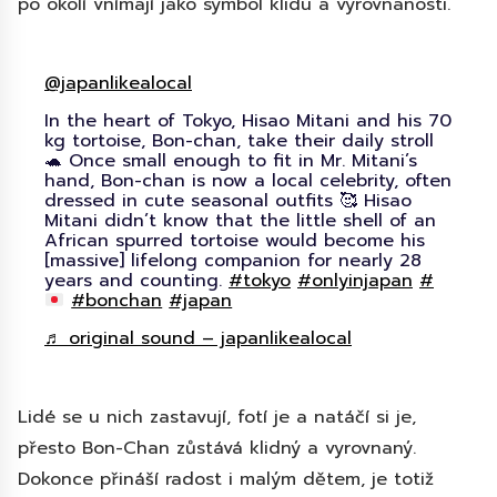
po okolí vnímají jako symbol klidu a vyrovnanosti.
@japanlikealocal
In the heart of Tokyo, Hisao Mitani and his 70
kg tortoise, Bon-chan, take their daily stroll
🐢 Once small enough to fit in Mr. Mitani’s
hand, Bon-chan is now a local celebrity, often
dressed in cute seasonal outfits 🥰 Hisao
Mitani didn’t know that the little shell of an
African spurred tortoise would become his
[massive] lifelong companion for nearly 28
years and counting.
#tokyo
#onlyinjapan
#
#bonchan
#japan
♬ original sound – japanlikealocal
Lidé se u nich zastavují, fotí je a natáčí si je,
přesto Bon-Chan zůstává klidný a vyrovnaný.
Dokonce přináší radost i malým dětem, je totiž