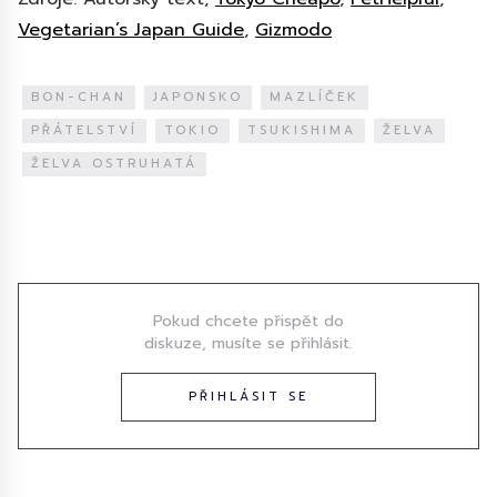
Vegetarian’s Japan Guide
,
Gizmodo
BON-CHAN
JAPONSKO
MAZLÍČEK
PŘÁTELSTVÍ
TOKIO
TSUKISHIMA
ŽELVA
ŽELVA OSTRUHATÁ
Diskuze
Pokud chcete přispět do
diskuze, musíte se přihlásit.
PŘIHLÁSIT SE