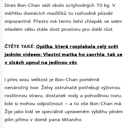
Dnes Bon-Chan váží okolo úctyhodných 70 kg. V
měřítku domácích mazlíčků to rozhodně působí
impozantně. Přesto má tento želví chlapák ve svém
mladém věku stále dost prostoru pro další růst.
ČTĚTE TAKÉ:
Opička, která rozplakala celý svět
jedním videem: Vlastní matka ho zavrhla, tak se
v slzách upnul na jedinou věc
I přes svou velikost je Bon-Chan poměrně
nenáročný tvor. Želvy ostruhaté potřebují výživnou
rostlinnou stravu, dostatek vody a pohodlnou noru,
kde si mohou odpočinout – a to vše Bon-Chan má.
Žije jako král ve speciálně upraveném výběhu plném
pilin přímo v domě pana Mitaniho.