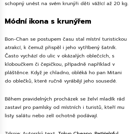
schopný unést na svém krunýři děti vážící až 20 kg.
Módní ikona s krunýřem
Bon-Chan se postupem času stal místní turistickou
atrakcí, k čemuž přispěl i jeho vytříbený šatník.
Často vychází do ulic v okázalých oblečcích, s
kloboučkem či čepičkou, případně například v
pláštěnce. Když je chladno, obléká ho pan Mitani
do oblečků, které ručně vyrábějí jeho sousedé.
Během pravidelných procházek se želví mladík rád
zastaví pro pamlsky od místních i turistů, kteří mu
listy salátu nebo zelí ochotně podávají.
Zdroje: Autorský text,
Tokyo Cheapo
,
PetHelpful
,