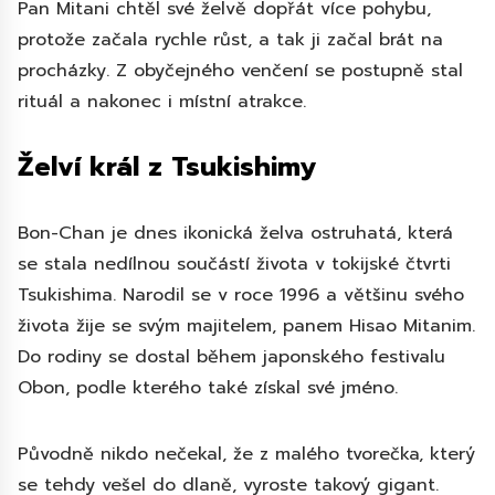
Pan Mitani chtěl své želvě dopřát více pohybu,
protože začala rychle růst, a tak ji začal brát na
procházky. Z obyčejného venčení se postupně stal
rituál a nakonec i místní atrakce.
Želví král z Tsukishimy
Bon-Chan je dnes ikonická želva ostruhatá, která
se stala nedílnou součástí života v tokijské čtvrti
Tsukishima. Narodil se v roce 1996 a většinu svého
života žije se svým majitelem, panem Hisao Mitanim.
Do rodiny se dostal během japonského festivalu
Obon, podle kterého také získal své jméno.
Původně nikdo nečekal, že z malého tvorečka, který
se tehdy vešel do dlaně, vyroste takový gigant.