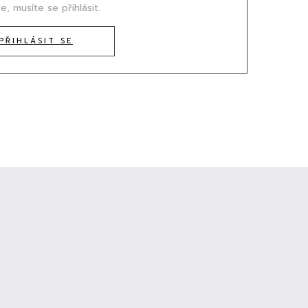
e, musíte se přihlásit.
PŘIHLÁSIT SE