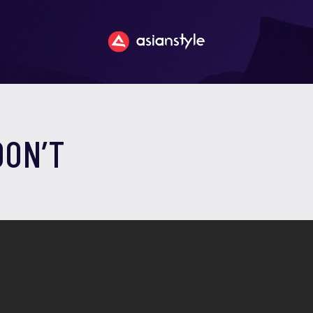
DON’T