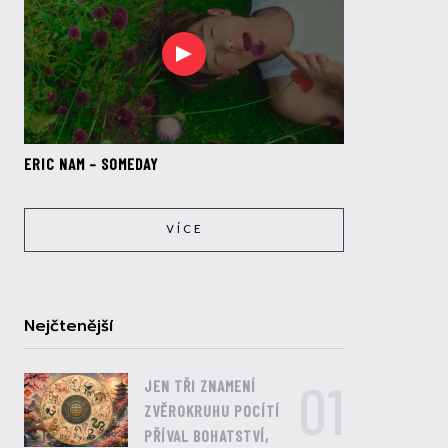
ERIC NAM – SOMEDAY
VÍCE
Nejčtenější
01
JEN TŘI ZNAMENÍ
ZVĚROKRUHU POCÍTÍ
PŘÍVAL BOHATSTVÍ,