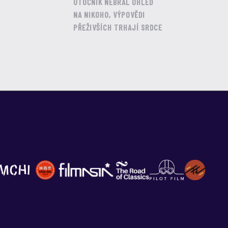
ÚTOČNÍK NEBRAL OHLED
NA NIKOHO, VÝPOVĚDI
PŘEŽIVŠÍCH TRHAJÍ SRDCE