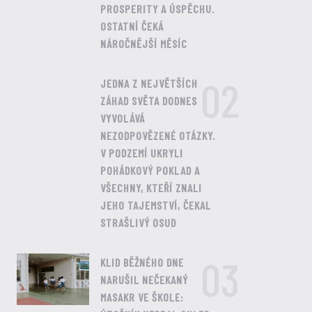
PROSPERITY A ÚSPĚCHU.
OSTATNÍ ČEKÁ
NÁROČNĚJŠÍ MĚSÍC
02
JEDNA Z NEJVĚTŠÍCH
ZÁHAD SVĚTA DODNES
VYVOLÁVÁ
NEZODPOVĚZENÉ OTÁZKY.
V PODZEMÍ UKRYLI
POHÁDKOVÝ POKLAD A
VŠECHNY, KTEŘÍ ZNALI
JEHO TAJEMSTVÍ, ČEKAL
STRAŠLIVÝ OSUD
03
KLID BĚŽNÉHO DNE
NARUŠIL NEČEKANÝ
MASAKR VE ŠKOLE: