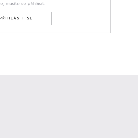
e, musíte se přihlásit.
PŘIHLÁSIT SE