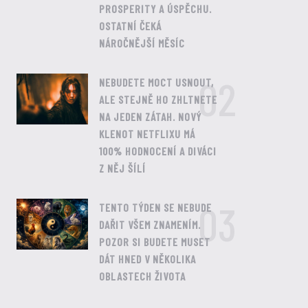
PROSPERITY A ÚSPĚCHU.
OSTATNÍ ČEKÁ
NÁROČNĚJŠÍ MĚSÍC
02
NEBUDETE MOCT USNOUT,
ALE STEJNĚ HO ZHLTNETE
NA JEDEN ZÁTAH. NOVÝ
KLENOT NETFLIXU MÁ
100% HODNOCENÍ A DIVÁCI
Z NĚJ ŠÍLÍ
03
TENTO TÝDEN SE NEBUDE
DAŘIT VŠEM ZNAMENÍM.
POZOR SI BUDETE MUSET
DÁT HNED V NĚKOLIKA
OBLASTECH ŽIVOTA