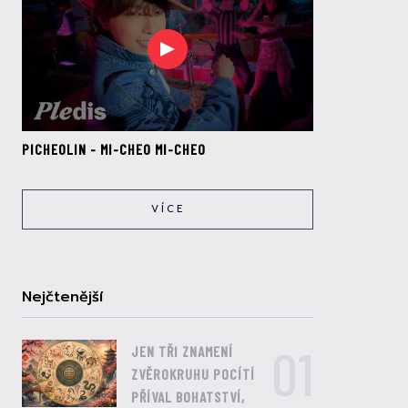
PICHEOLIN - MI-CHEO MI-CHEO
VÍCE
Nejčtenější
01
JEN TŘI ZNAMENÍ
ZVĚROKRUHU POCÍTÍ
PŘÍVAL BOHATSTVÍ,