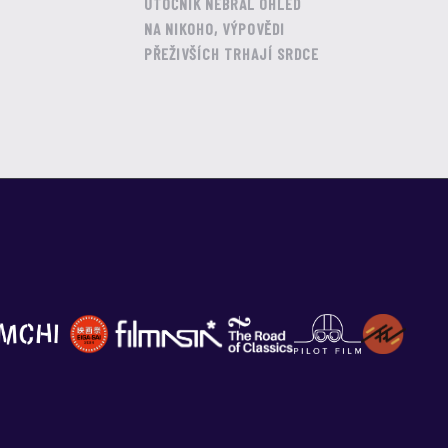
ÚTOČNÍK NEBRAL OHLED
NA NIKOHO, VÝPOVĚDI
PŘEŽIVŠÍCH TRHAJÍ SRDCE