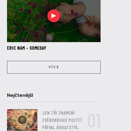
ERIC NAM – SOMEDAY
VÍCE
Nejčtenější
01
JEN TŘI ZNAMENÍ
ZVĚROKRUHU POCÍTÍ
PŘÍVAL BOHATSTVÍ,