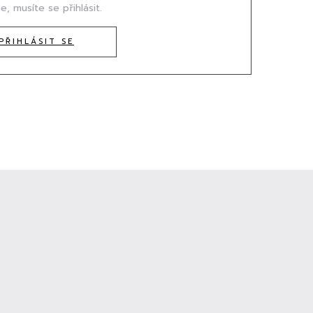
e, musíte se přihlásit.
PŘIHLÁSIT SE