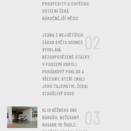
PROSPERITY A ÚSPĚCHU.
OSTATNÍ ČEKÁ
NÁROČNĚJŠÍ MĚSÍC
02
JEDNA Z NEJVĚTŠÍCH
ZÁHAD SVĚTA DODNES
VYVOLÁVÁ
NEZODPOVĚZENÉ OTÁZKY.
V PODZEMÍ UKRYLI
POHÁDKOVÝ POKLAD A
VŠECHNY, KTEŘÍ ZNALI
JEHO TAJEMSTVÍ, ČEKAL
STRAŠLIVÝ OSUD
03
KLID BĚŽNÉHO DNE
NARUŠIL NEČEKANÝ
MASAKR VE ŠKOLE: