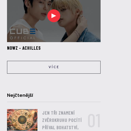
NOWZ - ACHILLES
VÍCE
Nejčtenější
01
JEN TŘI ZNAMENÍ
ZVĚROKRUHU POCÍTÍ
PŘÍVAL BOHATSTVÍ,