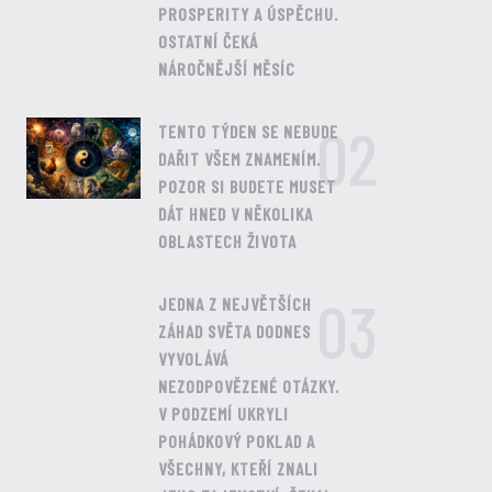
PROSPERITY A ÚSPĚCHU.
OSTATNÍ ČEKÁ
NÁROČNĚJŠÍ MĚSÍC
02
TENTO TÝDEN SE NEBUDE
DAŘIT VŠEM ZNAMENÍM.
POZOR SI BUDETE MUSET
DÁT HNED V NĚKOLIKA
OBLASTECH ŽIVOTA
03
JEDNA Z NEJVĚTŠÍCH
ZÁHAD SVĚTA DODNES
VYVOLÁVÁ
NEZODPOVĚZENÉ OTÁZKY.
V PODZEMÍ UKRYLI
POHÁDKOVÝ POKLAD A
VŠECHNY, KTEŘÍ ZNALI