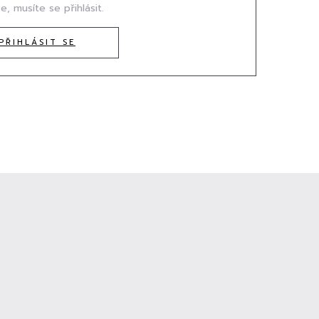
e, musíte se přihlásit.
PŘIHLÁSIT SE