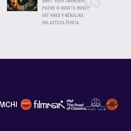
03
DAŘIT VŠEM ZNAMENÍM.
POZOR SI BUDETE MUSET
DÁT HNED V NĚKOLIKA
OBLASTECH ŽIVOTA