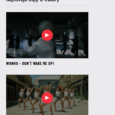
Nejnovější klipy a trailery
WONHO - DON'T WAKE ME UP!