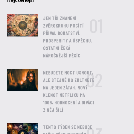
Nejčtenější
01
JEN TŘI ZNAMENÍ
ZVĚROKRUHU POCÍTÍ
PŘÍVAL BOHATSTVÍ,
PROSPERITY A ÚSPĚCHU.
OSTATNÍ ČEKÁ
NÁROČNĚJŠÍ MĚSÍC
02
NEBUDETE MOCT USNOUT,
ALE STEJNĚ HO ZHLTNETE
NA JEDEN ZÁTAH. NOVÝ
KLENOT NETFLIXU MÁ
100% HODNOCENÍ A DIVÁCI
Z NĚJ ŠÍLÍ
TENTO TÝDEN SE NEBUDE