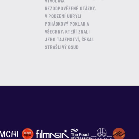
VYVOLÁVÁ
NEZODPOVĚZENÉ OTÁZKY.
V PODZEMÍ UKRYLI
POHÁDKOVÝ POKLAD A
VŠECHNY, KTEŘÍ ZNALI
JEHO TAJEMSTVÍ, ČEKAL
STRAŠLIVÝ OSUD