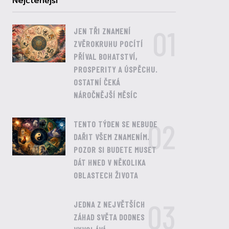
Nejčtenější
01
JEN TŘI ZNAMENÍ
ZVĚROKRUHU POCÍTÍ
PŘÍVAL BOHATSTVÍ,
PROSPERITY A ÚSPĚCHU.
OSTATNÍ ČEKÁ
NÁROČNĚJŠÍ MĚSÍC
02
TENTO TÝDEN SE NEBUDE
DAŘIT VŠEM ZNAMENÍM.
POZOR SI BUDETE MUSET
DÁT HNED V NĚKOLIKA
OBLASTECH ŽIVOTA
03
JEDNA Z NEJVĚTŠÍCH
ZÁHAD SVĚTA DODNES