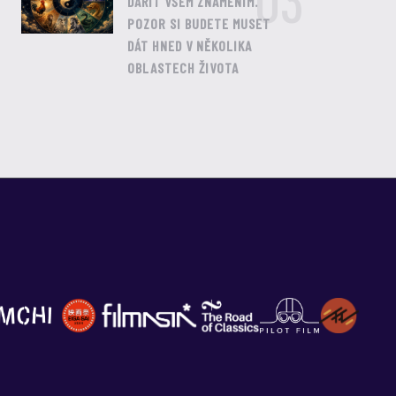
03
DAŘIT VŠEM ZNAMENÍM.
POZOR SI BUDETE MUSET
DÁT HNED V NĚKOLIKA
OBLASTECH ŽIVOTA