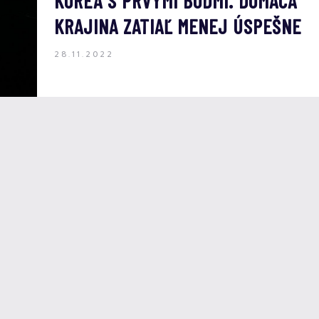
KÓREA S PRVÝMI BODMI. DOMÁCA
KRAJINA ZATIAĽ MENEJ ÚSPEŠNE
28.11.2022