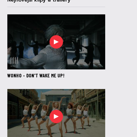
Nejnovější klipy a trailery
WONHO - DON'T WAKE ME UP!