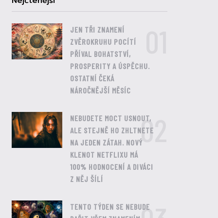
Nejčtenější
01
JEN TŘI ZNAMENÍ
ZVĚROKRUHU POCÍTÍ
PŘÍVAL BOHATSTVÍ,
PROSPERITY A ÚSPĚCHU.
OSTATNÍ ČEKÁ
NÁROČNĚJŠÍ MĚSÍC
02
NEBUDETE MOCT USNOUT,
ALE STEJNĚ HO ZHLTNETE
NA JEDEN ZÁTAH. NOVÝ
KLENOT NETFLIXU MÁ
100% HODNOCENÍ A DIVÁCI
Z NĚJ ŠÍLÍ
TENTO TÝDEN SE NEBUDE