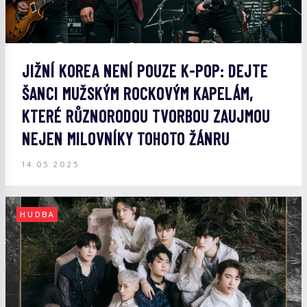
JIŽNÍ KOREA NENÍ POUZE K-POP: DEJTE
ŠANCI MUŽSKÝM ROCKOVÝM KAPELÁM,
KTERÉ RŮZNORODOU TVORBOU ZAUJMOU
NEJEN MILOVNÍKY TOHOTO ŽÁNRU
14.05.2025
HUDBA