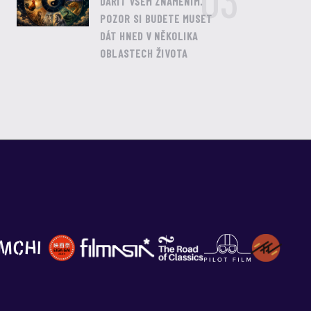
03
DAŘIT VŠEM ZNAMENÍM.
POZOR SI BUDETE MUSET
DÁT HNED V NĚKOLIKA
OBLASTECH ŽIVOTA