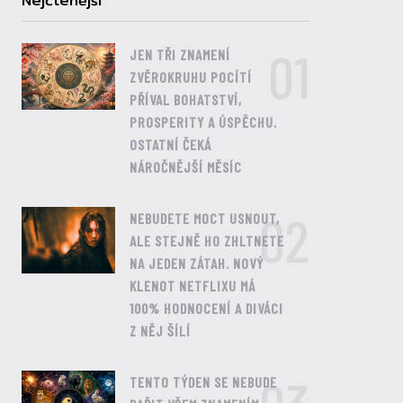
Nejčtenější
01
JEN TŘI ZNAMENÍ
ZVĚROKRUHU POCÍTÍ
PŘÍVAL BOHATSTVÍ,
PROSPERITY A ÚSPĚCHU.
OSTATNÍ ČEKÁ
NÁROČNĚJŠÍ MĚSÍC
02
NEBUDETE MOCT USNOUT,
ALE STEJNĚ HO ZHLTNETE
NA JEDEN ZÁTAH. NOVÝ
KLENOT NETFLIXU MÁ
100% HODNOCENÍ A DIVÁCI
Z NĚJ ŠÍLÍ
TENTO TÝDEN SE NEBUDE