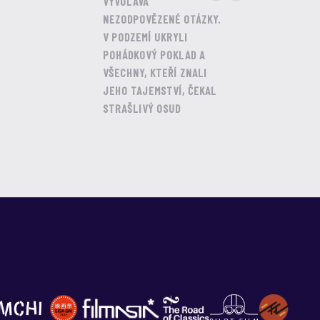
VYVOLÁVÁ
NEZODPOVĚZENÉ OTÁZKY.
V PODZEMÍ UKRYLI
POHÁDKOVÝ POKLAD A
VŠECHNY, KTEŘÍ ZNALI
JEHO TAJEMSTVÍ, ČEKAL
STRAŠLIVÝ OSUD