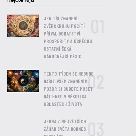
Nejčtenější
01
JEN TŘI ZNAMENÍ
ZVĚROKRUHU POCÍTÍ
PŘÍVAL BOHATSTVÍ,
PROSPERITY A ÚSPĚCHU.
OSTATNÍ ČEKÁ
NÁROČNĚJŠÍ MĚSÍC
02
TENTO TÝDEN SE NEBUDE
DAŘIT VŠEM ZNAMENÍM.
POZOR SI BUDETE MUSET
DÁT HNED V NĚKOLIKA
OBLASTECH ŽIVOTA
03
JEDNA Z NEJVĚTŠÍCH
ZÁHAD SVĚTA DODNES