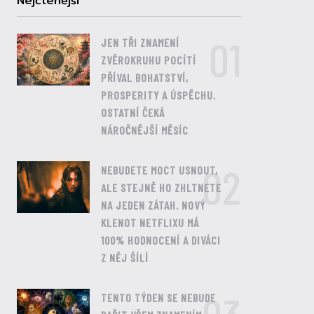
Nejčtenější
01
JEN TŘI ZNAMENÍ
ZVĚROKRUHU POCÍTÍ
PŘÍVAL BOHATSTVÍ,
PROSPERITY A ÚSPĚCHU.
OSTATNÍ ČEKÁ
NÁROČNĚJŠÍ MĚSÍC
02
NEBUDETE MOCT USNOUT,
ALE STEJNĚ HO ZHLTNETE
NA JEDEN ZÁTAH. NOVÝ
KLENOT NETFLIXU MÁ
100% HODNOCENÍ A DIVÁCI
Z NĚJ ŠÍLÍ
TENTO TÝDEN SE NEBUDE