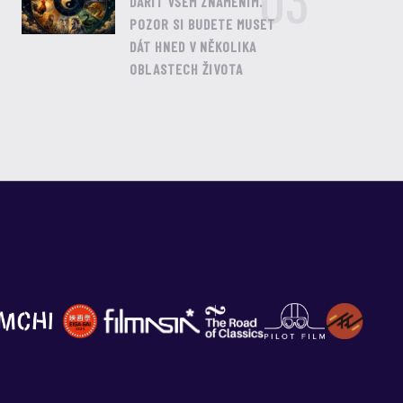
03
DAŘIT VŠEM ZNAMENÍM.
POZOR SI BUDETE MUSET
DÁT HNED V NĚKOLIKA
OBLASTECH ŽIVOTA