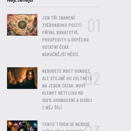
Nejčtenější
01
JEN TŘI ZNAMENÍ
ZVĚROKRUHU POCÍTÍ
PŘÍVAL BOHATSTVÍ,
PROSPERITY A ÚSPĚCHU.
OSTATNÍ ČEKÁ
NÁROČNĚJŠÍ MĚSÍC
02
NEBUDETE MOCT USNOUT,
ALE STEJNĚ HO ZHLTNETE
NA JEDEN ZÁTAH. NOVÝ
KLENOT NETFLIXU MÁ
100% HODNOCENÍ A DIVÁCI
Z NĚJ ŠÍLÍ
TENTO TÝDEN SE NEBUDE