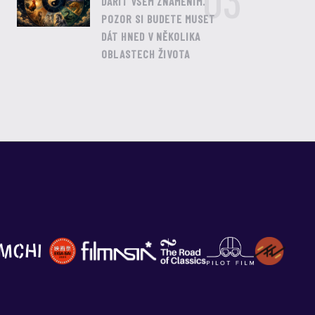
03
DAŘIT VŠEM ZNAMENÍM.
POZOR SI BUDETE MUSET
DÁT HNED V NĚKOLIKA
OBLASTECH ŽIVOTA