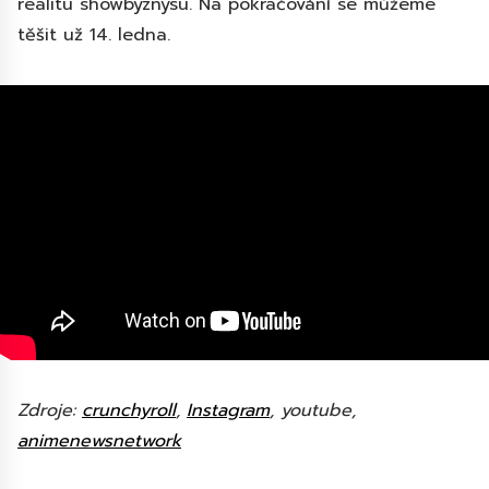
realitu showbyznysu. Na pokračování se můžeme
těšit už 14. ledna.
Zdroje:
crunchyroll
,
Instagram
, youtube,
animenewsnetwork