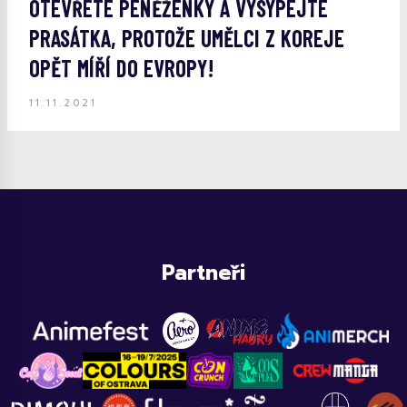
OTEVŘETE PENĚŽENKY A VYSYPEJTE
PRASÁTKA, PROTOŽE UMĚLCI Z KOREJE
OPĚT MÍŘÍ DO EVROPY!
11.11.2021
Partneři