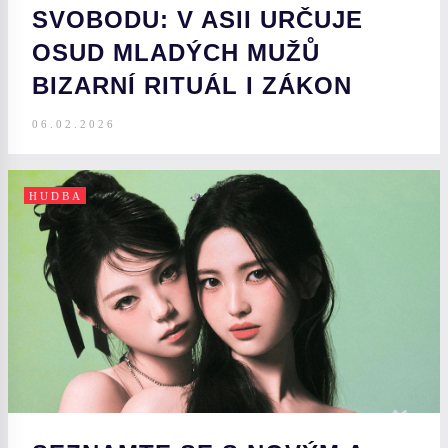
SVOBODU: V ASII URČUJE
OSUD MLADÝCH MUŽŮ
BIZARNÍ RITUÁL I ZÁKON
06.02.2026
HUDBA