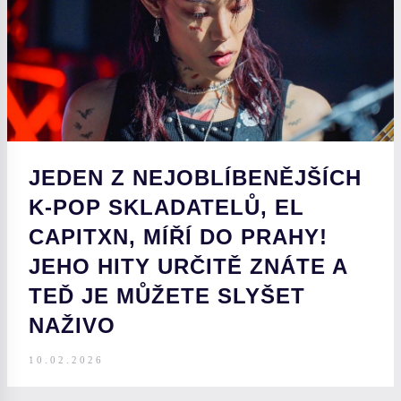
JEDEN Z NEJOBLÍBENĚJŠÍCH
K-POP SKLADATELŮ, EL
CAPITXN, MÍŘÍ DO PRAHY!
JEHO HITY URČITĚ ZNÁTE A
TEĎ JE MŮŽETE SLYŠET
NAŽIVO
10.02.2026