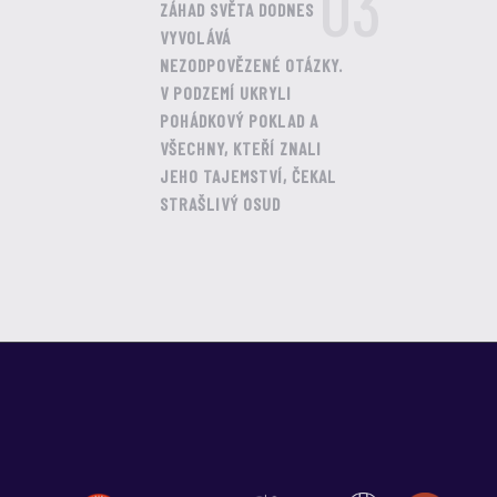
03
ZÁHAD SVĚTA DODNES
VYVOLÁVÁ
NEZODPOVĚZENÉ OTÁZKY.
V PODZEMÍ UKRYLI
POHÁDKOVÝ POKLAD A
VŠECHNY, KTEŘÍ ZNALI
JEHO TAJEMSTVÍ, ČEKAL
STRAŠLIVÝ OSUD