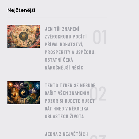
Nejčtenější
01
JEN TŘI ZNAMENÍ
ZVĚROKRUHU POCÍTÍ
PŘÍVAL BOHATSTVÍ,
PROSPERITY A ÚSPĚCHU.
OSTATNÍ ČEKÁ
NÁROČNĚJŠÍ MĚSÍC
02
TENTO TÝDEN SE NEBUDE
DAŘIT VŠEM ZNAMENÍM.
POZOR SI BUDETE MUSET
DÁT HNED V NĚKOLIKA
OBLASTECH ŽIVOTA
JEDNA Z NEJVĚTŠÍCH