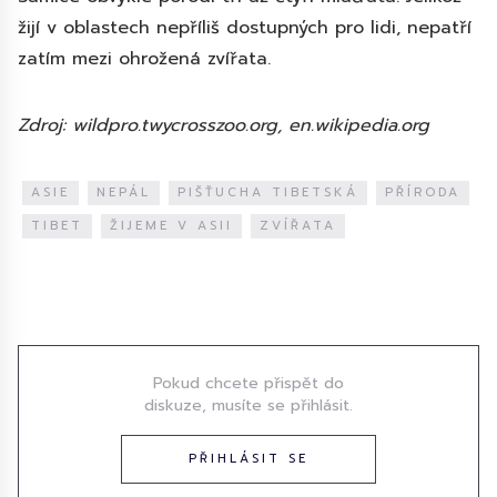
žijí v oblastech nepříliš dostupných pro lidi, nepatří
zatím mezi ohrožená zvířata.
Zdroj: wildpro.twycrosszoo.org, en.wikipedia.org
ASIE
NEPÁL
PIŠŤUCHA TIBETSKÁ
PŘÍRODA
TIBET
ŽIJEME V ASII
ZVÍŘATA
Diskuze
Pokud chcete přispět do
diskuze, musíte se přihlásit.
PŘIHLÁSIT SE