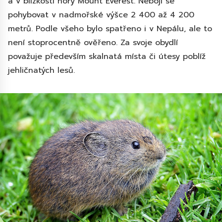
a v blízkosti hory Mount Everest. Nebojí se
pohybovat v nadmořské výšce 2 400 až 4 200
metrů. Podle všeho bylo spatřeno i v Nepálu, ale to
není stoprocentně ověřeno. Za svoje obydlí
považuje především skalnatá místa či útesy poblíž
jehličnatých lesů.