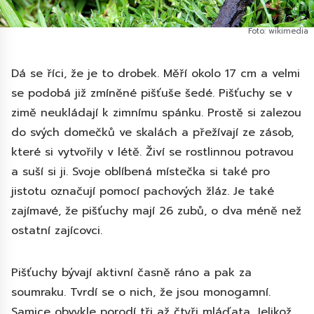
Foto: wikimedia
Dá se říci, že je to drobek. Měří okolo 17 cm a velmi
se podobá již zmíněné pišťuše šedé. Pišťuchy se v
zimě neukládají k zimnímu spánku. Prostě si zalezou
do svých domečků ve skalách a přežívají ze zásob,
které si vytvořily v létě. Živí se rostlinnou potravou
a suší si ji. Svoje oblíbená místečka si také pro
jistotu označují pomocí pachových žláz. Je také
zajímavé, že pišťuchy mají 26 zubů, o dva méně než
ostatní zajícovci.
Pišťuchy bývají aktivní časně ráno a pak za
soumraku. Tvrdí se o nich, že jsou monogamní.
Samice obvykle porodí tři až čtyři mláďata. Jelikož