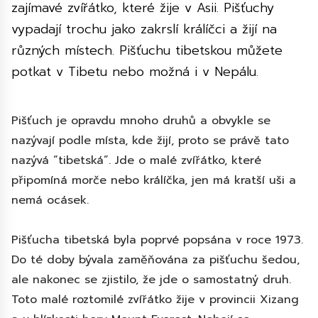
zajímavé zvířátko, které žije v Asii. Pišťuchy
vypadají trochu jako zakrslí králíčci a žijí na
různých místech. Pišťuchu tibetskou můžete
potkat v Tibetu nebo možná i v Nepálu.
Pišťuch je opravdu mnoho druhů a obvykle se
nazývají podle místa, kde žijí, proto se právě tato
nazývá “tibetská”. Jde o malé zvířátko, které
připomíná morče nebo králíčka, jen má kratší uši a
nemá ocásek.
Pišťucha tibetská byla poprvé popsána v roce 1973.
Do té doby bývala zaměňována za pišťuchu šedou,
ale nakonec se zjistilo, že jde o samostatný druh.
Toto malé roztomilé zvířátko žije v provincii Xizang