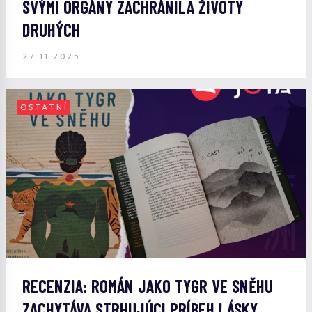
SVÝMI ORGÁNY ZACHRÁNILA ŽIVOTY
DRUHÝCH
27.11.2025
OSTATNÍ
RECENZIA: ROMÁN JAKO TYGR VE SNĚHU
ZACHYTÁVA STRHUJÚCI PRÍBEH LÁSKY