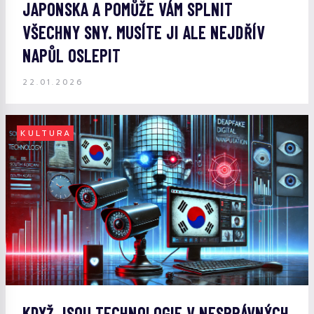
JAPONSKA A POMŮŽE VÁM SPLNIT
VŠECHNY SNY. MUSÍTE JI ALE NEJDŘÍV
NAPŮL OSLEPIT
22.01.2026
KULTURA
KDYŽ JSOU TECHNOLOGIE V NESPRÁVNÝCH