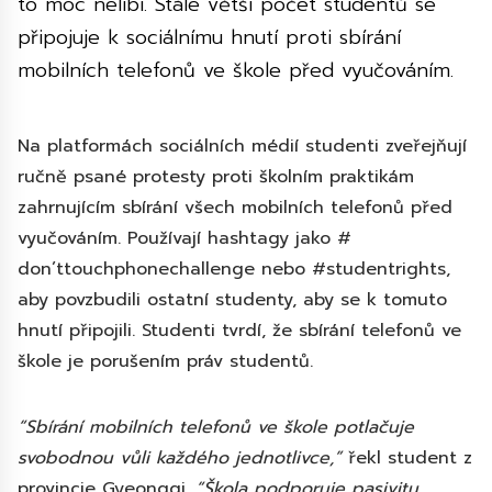
to moc nelíbí. Stále větší počet studentů se
připojuje k sociálnímu hnutí proti sbírání
mobilních telefonů ve škole před vyučováním.
Na platformách sociálních médií studenti zveřejňují
ručně psané protesty proti školním praktikám
zahrnujícím sbírání všech mobilních telefonů před
vyučováním. Používají hashtagy jako #
don’ttouchphonechallenge nebo #studentrights,
aby povzbudili ostatní studenty, aby se k tomuto
hnutí připojili. Studenti tvrdí, že sbírání telefonů ve
škole je porušením práv studentů.
“Sbírání mobilních telefonů ve škole potlačuje
svobodnou vůli každého jednotlivce,”
řekl student z
provincie Gyeonggi.
“Škola podporuje pasivitu