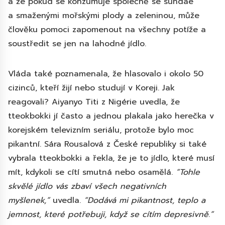
a že pokud se konzumuje společně se sundae
a smaženými mořskými plody a zeleninou, může
člověku pomoci zapomenout na všechny potíže a
soustředit se jen na lahodné jídlo.
Vláda také poznamenala, že hlasovalo i okolo 50
cizinců, kteří žijí nebo studují v Koreji. Jak
reagovali? Aiyanyo Titi z Nigérie uvedla, že
tteokbokki jí často a jednou plakala jako herečka v
korejském televizním seriálu, protože bylo moc
pikantní. Sára Rousalová z České republiky si také
vybrala tteokbokki a řekla, že je to jídlo, které musí
mít, kdykoli se cítí smutná nebo osamělá.
“Tohle
skvělé jídlo vás zbaví všech negativních
myšlenek,”
uvedla.
“Dodává mi pikantnost, teplo a
jemnost, které potřebuji, když se cítím depresivně.”