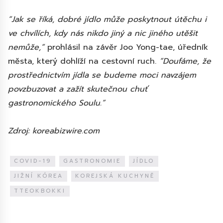
“Jak se říká, dobré jídlo může poskytnout útěchu i
ve chvílích, kdy nás nikdo jiný a nic jiného utěšit
nemůže,”
prohlásil na závěr Joo Yong-tae, úředník
města, který dohlíží na cestovní ruch.
“Doufáme, že
prostřednictvím jídla se budeme moci navzájem
povzbuzovat a zažít skutečnou chuť
gastronomického Soulu.”
Zdroj: koreabizwire.com
COVID-19
GASTRONOMIE
JÍDLO
JIŽNÍ KÓREA
KOREJSKÁ KUCHYNĚ
TTEOKBOKKI