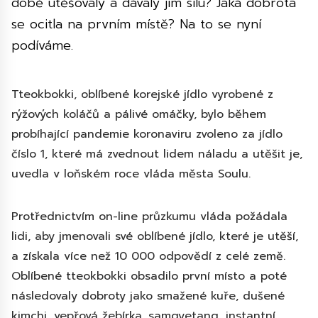
době utěšovaly a dávaly jim sílu? Jaká dobrota
se ocitla na prvním místě? Na to se nyní
podíváme.
Tteokbokki, oblíbené korejské jídlo vyrobené z
rýžových koláčů a pálivé omáčky, bylo během
probíhající pandemie koronaviru zvoleno za jídlo
číslo 1, které má zvednout lidem náladu a utěšit je,
uvedla v loňském roce vláda města Soulu.
Protřednictvím on-line průzkumu vláda požádala
lidi, aby jmenovali své oblíbené jídlo, které je utěší,
a získala více než 10 000 odpovědí z celé země.
Oblíbené tteokbokki obsadilo první místo a poté
následovaly dobroty jako smažené kuře, dušené
kimchi, vepřová žebírka, samgyetang, instantní