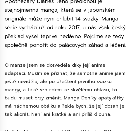
Apothecary Diaries. Jeho předlohou je
stejnojmenná manga, která se v japonském
originále může nyní chlubit 14 svazky. Manga
série vychází už od roku 2017, u nás však český
překlad vyšel teprve nedávno. Pojďme se tedy
společně ponořit do palácových záhad a léčení.
O manze jsem se dozvěděla díky její anime
adaptaci. Musím se přiznat, že samotné anime jsem
ještě neviděla, ale po přečtení prvního svazku
mangy, a také vzhledem ke skvělému ohlasu, to
budu muset brzy změnit. Manga Deníky apatykářky
má nádhernou obálku a řekla bych, že její obsah je
tak akorát. Není ani krátká a ani příliš dlouhá.