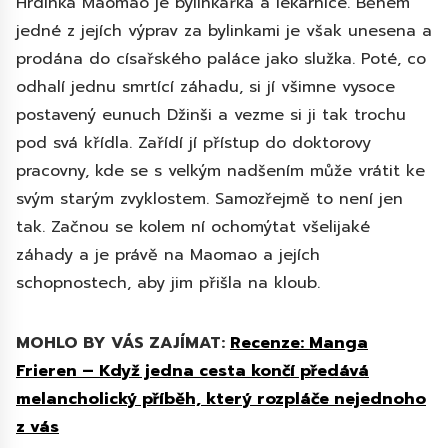
Hrdinka Maomao je bylinkářka a lékárnice. Během
jedné z jejích výprav za bylinkami je však unesena a
prodána do císařského paláce jako služka. Poté, co
odhalí jednu smrtící záhadu, si jí všimne vysoce
postavený eunuch Džinši a vezme si ji tak trochu
pod svá křídla. Zařídí jí přístup do doktorovy
pracovny, kde se s velkým nadšením může vrátit ke
svým starým zvyklostem. Samozřejmě to není jen
tak. Začnou se kolem ní ochomýtat všelijaké
záhady a je právě na Maomao a jejích
schopnostech, aby jim přišla na kloub.
MOHLO BY VÁS ZAJÍMAT:
Recenze: Manga
Frieren – Když jedna cesta končí předává
melancholický příběh, který rozpláče nejednoho
z vás