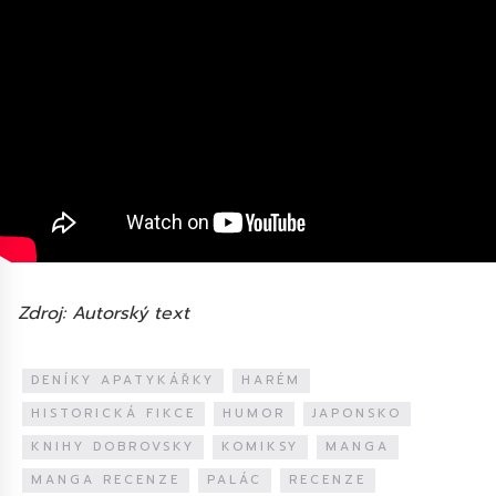
Zdroj: Autorský text
DENÍKY APATYKÁŘKY
HARÉM
HISTORICKÁ FIKCE
HUMOR
JAPONSKO
KNIHY DOBROVSKY
KOMIKSY
MANGA
MANGA RECENZE
PALÁC
RECENZE