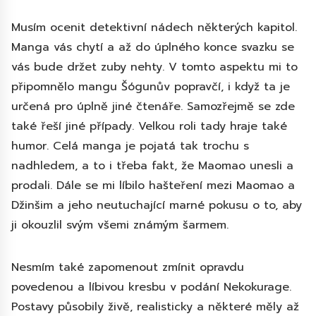
Musím ocenit detektivní nádech některých kapitol.
Manga vás chytí a až do úplného konce svazku se
vás bude držet zuby nehty. V tomto aspektu mi to
připomnělo mangu Šógunův popravčí, i když ta je
určená pro úplně jiné čtenáře. Samozřejmě se zde
také řeší jiné případy. Velkou roli tady hraje také
humor. Celá manga je pojatá tak trochu s
nadhledem, a to i třeba fakt, že Maomao unesli a
prodali. Dále se mi líbilo hašteření mezi Maomao a
Džinšim a jeho neutuchající marné pokusu o to, aby
ji okouzlil svým všemi známým šarmem.
Nesmím také zapomenout zmínit opravdu
povedenou a líbivou kresbu v podání Nekokurage.
Postavy působily živě, realisticky a některé měly až