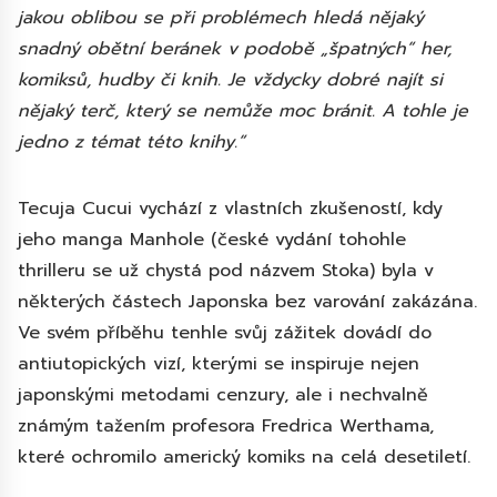
jakou oblibou se při problémech hledá nějaký
snadný obětní beránek v podobě „špatných“ her,
komiksů, hudby či knih. Je vždycky dobré najít si
nějaký terč, který se nemůže moc bránit. A tohle je
jedno z témat této knihy.“
Tecuja Cucui vychází z vlastních zkušeností, kdy
jeho manga Manhole (české vydání tohohle
thrilleru se už chystá pod názvem Stoka) byla v
některých částech Japonska bez varování zakázána.
Ve svém příběhu tenhle svůj zážitek dovádí do
antiutopických vizí, kterými se inspiruje nejen
japonskými metodami cenzury, ale i nechvalně
známým tažením profesora Fredrica Werthama,
které ochromilo americký komiks na celá desetiletí.