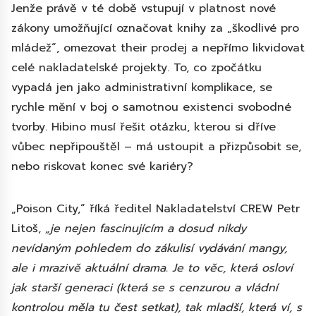
Jenže právě v té době vstupují v platnost nové
zákony umožňující označovat knihy za „škodlivé pro
mládež“, omezovat their prodej a nepřímo likvidovat
celé nakladatelské projekty. To, co zpočátku
vypadá jen jako administrativní komplikace, se
rychle mění v boj o samotnou existenci svobodné
tvorby. Hibino musí řešit otázku, kterou si dříve
vůbec nepřipouštěl – má ustoupit a přizpůsobit se,
nebo riskovat konec své kariéry?
„Poison City,“ říká ředitel Nakladatelství CREW Petr
Litoš,
„je nejen fascinujícím a dosud nikdy
nevídaným pohledem do zákulisí vydávání mangy,
ale i mrazivě aktuální drama. Je to věc, která osloví
jak starší generaci (která se s cenzurou a vládní
kontrolou měla tu čest setkat), tak mladší, která ví, s