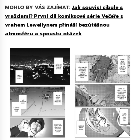
MOHLO BY VÁS ZAJÍMAT:
Jak souvisí cibule s
vraždami? První díl komiksové série Večeře s
vrahem Lewellynem přináší bezútěšnou
atmosféru a spoustu otázek