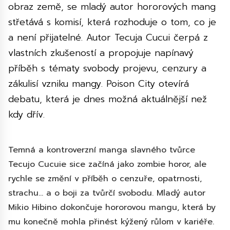
obraz země, se mladý autor hororových mang
střetává s komisí, která rozhoduje o tom, co je
a není přijatelné. Autor Tecuja Cucui čerpá z
vlastních zkušeností a propojuje napínavý
příběh s tématy svobody projevu, cenzury a
zákulisí vzniku mangy. Poison City otevírá
debatu, která je dnes možná aktuálnější než
kdy dřív.
Temná a kontroverzní manga slavného tvůrce
Tecujo Cucuie sice začíná jako zombie horor, ale
rychle se změní v příběh o cenzuře, opatrnosti,
strachu… a o boji za tvůrčí svobodu. Mladý autor
Mikio Hibino dokončuje hororovou mangu, která by
mu konečně mohla přinést kýžený růlom v kariéře.