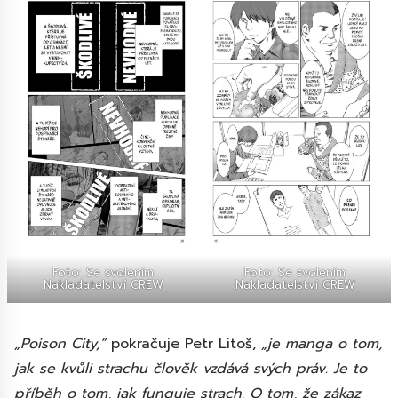
Foto: Se svolením
Foto: Se svolením
Nakladatelství CREW
Nakladatelství CREW
„Poison City,“
pokračuje Petr Litoš,
„je manga o tom,
jak se kvůli strachu člověk vzdává svých práv. Je to
příběh o tom, jak funguje strach. O tom, že zákaz