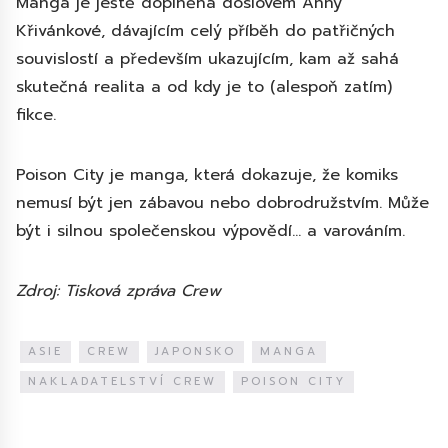
Manga je ještě doplněná doslovem Anny
Křivánkové, dávajícím celý příběh do patřičných
souvislostí a především ukazujícím, kam až sahá
skutečná realita a od kdy je to (alespoň zatím)
fikce.
Poison City je manga, která dokazuje, že komiks
nemusí být jen zábavou nebo dobrodružstvím. Může
být i silnou společenskou výpovědí… a varováním.
Zdroj: Tisková zpráva Crew
ASIE
CREW
JAPONSKO
MANGA
NAKLADATELSTVÍ CREW
POISON CITY