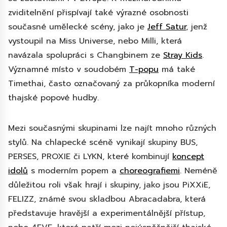
zviditelnění přispívají také výrazné osobnosti
současné umělecké scény, jako je
Jeff Satur
, jenž
vystoupil na Miss Universe, nebo Milli, která
navázala spolupráci s Changbinem ze
Stray Kids
.
Významné místo v soudobém
T-popu
má také
Timethai, často označovaný za průkopníka moderní
thajské popové hudby.
Mezi současnými skupinami lze najít mnoho různých
stylů. Na chlapecké scéně vynikají skupiny BUS,
PERSES, PROXIE či LYKN, které kombinují
koncept
idolů
s moderním popem a
choreografiemi
. Neméně
důležitou roli však hrají i skupiny, jako jsou PiXXiE,
FELIZZ, známé svou skladbou Abracadabra, která
představuje hravější a experimentálnější přístup,