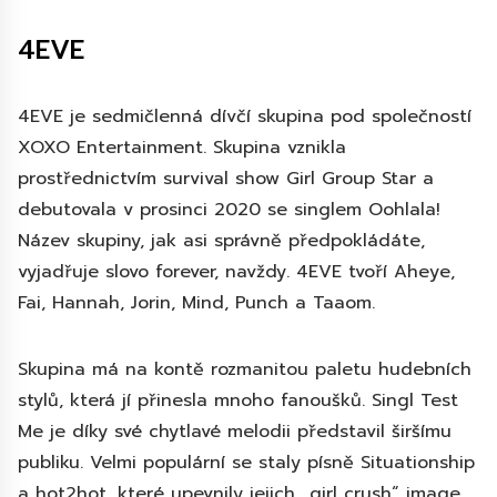
4EVE
4EVE je sedmičlenná dívčí skupina pod společností
XOXO Entertainment. Skupina vznikla
prostřednictvím survival show Girl Group Star a
debutovala v prosinci 2020 se singlem Oohlala!
Název skupiny, jak asi správně předpokládáte,
vyjadřuje slovo forever, navždy. 4EVE tvoří Aheye,
Fai, Hannah, Jorin, Mind, Punch a Taaom.
Skupina má na kontě rozmanitou paletu hudebních
stylů, která jí přinesla mnoho fanoušků. Singl Test
Me je díky své chytlavé melodii představil širšímu
publiku. Velmi populární se staly písně Situationship
a hot2hot, které upevnily jejich „girl crush“ image.