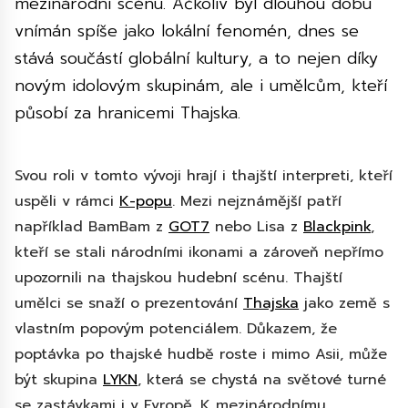
mezinárodní scénu. Ačkoliv byl dlouhou dobu
vnímán spíše jako lokální fenomén, dnes se
stává součástí globální kultury, a to nejen díky
novým idolovým skupinám, ale i umělcům, kteří
působí za hranicemi Thajska.
Svou roli v tomto vývoji hrají i thajští interpreti, kteří
uspěli v rámci
K-popu
. Mezi nejznámější patří
například BamBam z
GOT7
nebo Lisa z
Blackpink
,
kteří se stali národními ikonami a zároveň nepřímo
upozornili na thajskou hudební scénu. Thajští
umělci se snaží o prezentování
Thajska
jako země s
vlastním popovým potenciálem. Důkazem, že
poptávka po thajské hudbě roste i mimo Asii, může
být skupina
LYKN
, která se chystá na světové turné
se zastávkami i v Evropě. K mezinárodnímu