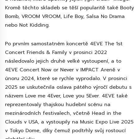
Kromě těchto skladeb se těší popularitě také Booty
Bomb, VROOM VROOM, Life Boy, Salsa No Drama
nebo Not Kidding.
Po prvním samostatném koncertě 4EVE The 1st
Concert Friends & Family v prosinci 2022
následovalo jejich druhé velké vystoupení, a to
4EVE Concert Now or Never v IMPACT Areně v
únoru 2024, které se rychle vyprodalo. V prosinci
2025 se uskutečnila oslava pátého výročí debutu s
názvem Love me 4Ever, Love you 5Ever. 4EVE také
reprezentovaly thajskou hudební scénu na
mezinárodních festivalech, včetně Head in the
Clouds v USA, a vystoupily na Music Expo Live 2025
v Tokyo Dome, díky čemuž podtrhly svůj rostoucí