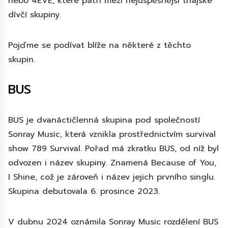
nebo 4EVE, které patří mezi nejúspěšnější thajské
dívčí skupiny.
Pojďme se podívat blíže na některé z těchto
skupin.
BUS
BUS je dvanáctičlenná skupina pod společností
Sonray Music, která vznikla prostřednictvím survival
show 789 Survival. Pořad má zkratku BUS, od níž byl
odvozen i název skupiny. Znamená Because of You,
I Shine, což je zároveň i název jejich prvního singlu.
Skupina debutovala 6. prosince 2023.
V dubnu 2024 oznámila Sonray Music rozdělení BUS