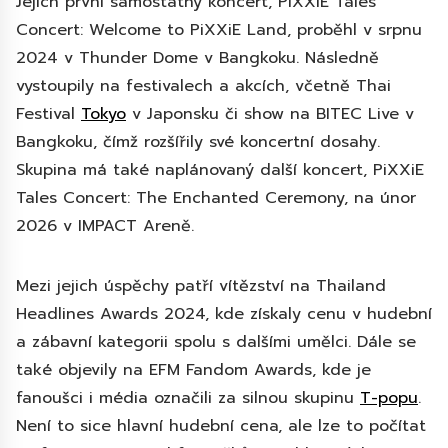
Jejich první samostatný koncert, PiXXiE Tales
Concert: Welcome to PiXXiE Land, proběhl v srpnu
2024 v Thunder Dome v Bangkoku. Následně
vystoupily na festivalech a akcích, včetně Thai
Festival
Tokyo
v Japonsku či show na BITEC Live v
Bangkoku, čímž rozšířily své koncertní dosahy.
Skupina má také naplánovaný další koncert, PiXXiE
Tales Concert: The Enchanted Ceremony, na únor
2026 v IMPACT Areně.
Mezi jejich úspěchy patří vítězství na Thailand
Headlines Awards 2024, kde získaly cenu v hudební
a zábavní kategorii spolu s dalšími umělci. Dále se
také objevily na EFM Fandom Awards, kde je
fanoušci i média označili za silnou skupinu
T-popu
.
Není to sice hlavní hudební cena, ale lze to počítat