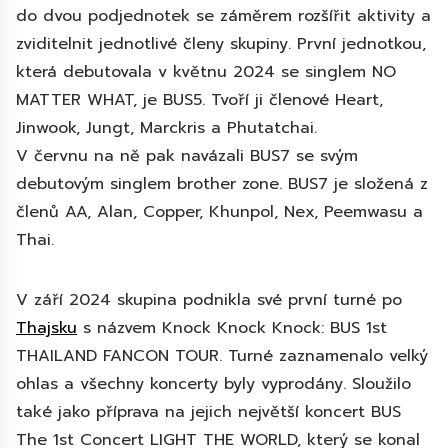
do dvou podjednotek se záměrem rozšířit aktivity a
zviditelnit jednotlivé členy skupiny. První jednotkou,
která debutovala v květnu 2024 se singlem NO
MATTER WHAT, je BUS5. Tvoří ji členové Heart,
Jinwook, Jungt, Marckris a Phutatchai.
V červnu na ně pak navázali BUS7 se svým
debutovým singlem brother zone. BUS7 je složená z
členů AA, Alan, Copper, Khunpol, Nex, Peemwasu a
Thai.
V září 2024 skupina podnikla své první turné po
Thajsku
s názvem Knock Knock Knock: BUS 1st
THAILAND FANCON TOUR. Turné zaznamenalo velký
ohlas a všechny koncerty byly vyprodány. Sloužilo
také jako příprava na jejich největší koncert BUS
The 1st Concert LIGHT THE WORLD, který se konal