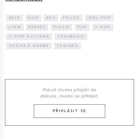
4EVE
ASIE
BUS
FELIZZ
IDOL POP
LYKN
PERSES
PIXXIE
POP
T-POP
T-POP KULTÚRA
THAIMUSIC
THAJSKÁ HUDBA
THAJSKO
Diskuze
Pokud chcete přispět do
diskuze, musíte se přihlásit.
PŘIHLÁSIT SE