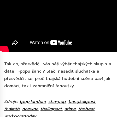
Tak co, přesvědčil vás náš výběr thajských skupin a
dáte T‑popu šanci? Stačí nasadit sluchátka a
přesvědčit se, proč thajská hudební scéna baví jak
domácí, tak i zahraniční fanoušky.
Zdroje:
tpop.fandom
,
cha-pop
,
bangkokpost
,
thairath
,
naewna
,
thaiimpact
,
atime
,
thebeat
,
workpointtoday