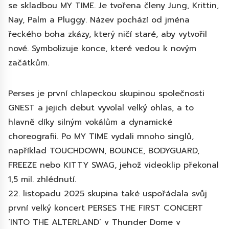
se skladbou MY TIME. Je tvořena členy Jung, Krittin,
Nay, Palm a Pluggy. Název pochází od jména
řeckého boha zkázy, který ničí staré, aby vytvořil
nové. Symbolizuje konce, které vedou k novým
začátkům.
Perses je první chlapeckou skupinou společnosti
GNEST a jejich debut vyvolal velký ohlas, a to
hlavně díky silným vokálům a dynamické
choreografii. Po MY TIME vydali mnoho singlů,
například TOUCHDOWN, BOUNCE, BODYGUARD,
FREEZE nebo KITTY SWAG, jehož videoklip překonal
1,5 mil. zhlédnutí.
22. listopadu 2025 skupina také uspořádala svůj
první velký koncert PERSES THE FIRST CONCERT
‘INTO THE ALTERLAND’ v Thunder Dome v