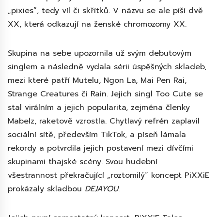
„pixies“, tedy víl či skřítků. V názvu se ale píší dvě
XX, která odkazují na ženské chromozomy XX.
Skupina na sebe upozornila už svým debutovým
singlem a následně vydala sérii úspěšných skladeb,
mezi které patří Mutelu, Ngon La, Mai Pen Rai,
Strange Creatures či Rain. Jejich singl Too Cute se
stal virálním a jejich popularita, zejména členky
Mabelz, raketově vzrostla. Chytlavý refrén zaplavil
sociální sítě, především TikTok, a píseň lámala
rekordy a potvrdila jejich postavení mezi dívčími
skupinami thajské scény. Svou hudební
všestrannost překračující „roztomilý“ koncept PiXXiE
prokázaly skladbou
DEJAYOU
.