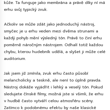
kůže. Ta funguje jako membrána a právě díky ní má
erhu svůj typický zvuk.
Ačkoliv se může zdát jako jednoduchý nástroj,
smyčec je u erhu veden mezi dvěma strunami a
každý pohyb mění výsledný tón. Právě to činí erhu
poměrně náročným nástrojem. Odhalí totiž každou
chybu, kterou hudebník udělá, a slyšet ji může celé
auditorium.
Jak jsem již zmínila, zvuk erhu často působí
melancholicky a teskně, ale není to úplně pravda.
Nástroj dokáže vyjádřit i lehký a veselý tón. Pokud
sledujete čínské filmy, možná jste si všimli, že erhu
v hudbě často vytváří celou atmosféru scény.
Zatímco k podobnému efektu by naše klasické