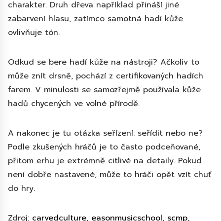
charakter. Druh dřeva například přináší jiné
zabarvení hlasu, zatímco samotná hadí kůže
ovlivňuje tón.
Odkud se bere hadí kůže na nástroji? Ačkoliv to
může znít drsně, pochází z certifikovaných hadích
farem. V minulosti se samozřejmě používala kůže
hadů chycených ve volné přírodě.
A nakonec je tu otázka seřízení: seřídit nebo ne?
Podle zkušených hráčů je to často podceňované,
přitom erhu je extrémně citlivé na detaily. Pokud
není dobře nastavené, může to hráči opět vzít chuť
do hry.
Zdroj:
carvedculture
,
easonmusicschool
,
scmp
,