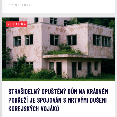
07.08.2026
KULTURA
STRAŠIDELNÝ OPUŠTĚNÝ DŮM NA KRÁSNÉM
POBŘEŽÍ JE SPOJOVÁN S MRTVÝMI DUŠEMI
KOREJSKÝCH VOJÁKŮ