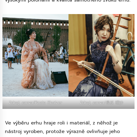
Zdroj: canva/Paolo Sbalzer
Zdroj: canva/長坂 理沙
Ve výběru erhu hraje roli i materiál, z něhož je
nástroj vyroben, protože výrazně ovlivňuje jeho