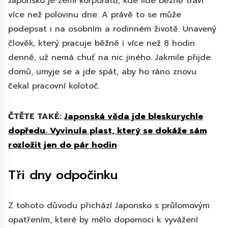
Japonsko je zemí korporátů, kde lidé běžně tráví
více než polovinu dne. A právě to se může
podepsat i na osobním a rodinném životě. Unavený
člověk, který pracuje běžně i více než 8 hodin
denně, už nemá chuť na nic jiného. Jakmile přijde
domů, umyje se a jde spát, aby ho ráno znovu
čekal pracovní kolotoč.
ČTĚTE TAKÉ:
Japonská věda jde bleskurychle
dopředu. Vyvinula plast, který se dokáže sám
rozložit jen do pár hodin
Tři dny odpočinku
Z tohoto důvodu přichází Japonsko s průlomovým
opatřením, které by mělo dopomoci k vyvážení