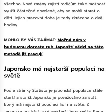
všechno. Nové změny zajistí rodičům také možnost
využít částečné dovolené, aby se mohli starat o
děti. Jejich pracovní doba je tedy zkrácena o dvě
hodiny.
MOHLO BY VÁS ZAJÍMAT:
Možná nám v
budoucnu doroste zub. Japonští vědci na této
metodě již pracují
Japonsko má nejstarší populaci na
světě
Podle stránky
Statista
je japonská populace stále
starší a starší. Japonsko je považováno za stát,
který má nejstarší populaci lidí na světe. Z
Japonska pochází také nejstarší žena světa, Kane