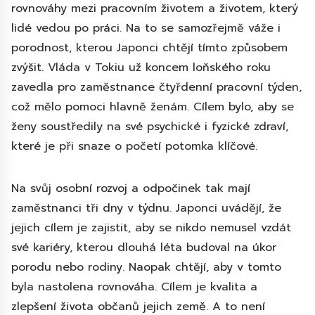
rovnováhy mezi pracovním životem a životem, který
lidé vedou po práci. Na to se samozřejmě váže i
porodnost, kterou Japonci chtějí tímto způsobem
zvýšit. Vláda v Tokiu už koncem loňského roku
zavedla pro zaměstnance čtyřdenní pracovní týden,
což mělo pomoci hlavně ženám. Cílem bylo, aby se
ženy soustředily na své psychické i fyzické zdraví,
které je při snaze o početí potomka klíčové.
Na svůj osobní rozvoj a odpočinek tak mají
zaměstnanci tři dny v týdnu. Japonci uvádějí, že
jejich cílem je zajistit, aby se nikdo nemusel vzdát
své kariéry, kterou dlouhá léta budoval na úkor
porodu nebo rodiny. Naopak chtějí, aby v tomto
byla nastolena rovnováha. Cílem je kvalita a
zlepšení života občanů jejich země. A to není