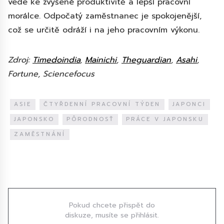
vede ke zvýšené produktivitě a lepší pracovní
morálce. Odpočatý zaměstnanec je spokojenější,
což se určitě odráží i na jeho pracovním výkonu.
Zdroj:
Timedoindia
,
Mainichi
,
Theguardian
,
Asahi
,
Fortune, Sciencefocus
ASIE
ČTYŘDENNÍ PRACOVNÍ TÝDEN
JAPONCI
JAPONSKO
PÔRODNOSŤ
PRÁCE V JAPONSKU
ZAMĚSTNÁNÍ
Diskuze
Pokud chcete přispět do
diskuze, musíte se přihlásit.