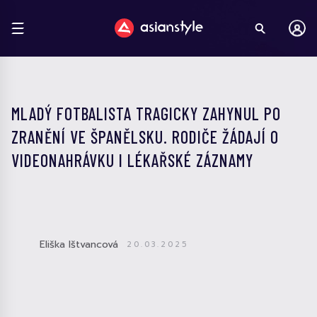
MLADÝ FOTBALISTA TRAGICKY ZAHYNUL PO
ZRANĚNÍ VE ŠPANĚLSKU. RODIČE ŽÁDAJÍ O
VIDEONAHRÁVKU I LÉKAŘSKÉ ZÁZNAMY
Eliška Ištvancová
20.03.2025