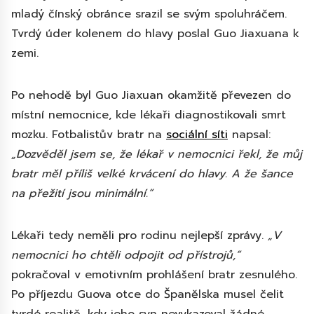
mladý čínský obránce srazil se svým spoluhráčem.
Tvrdý úder kolenem do hlavy poslal Guo Jiaxuana k
zemi.
Po nehodě byl Guo Jiaxuan okamžitě převezen do
místní nemocnice, kde lékaři diagnostikovali smrt
mozku. Fotbalistův bratr na
sociální síti
napsal:
„Dozvěděl jsem se, že lékař v nemocnici řekl, že můj
bratr měl příliš velké krvácení do hlavy. A že šance
na přežití jsou minimální.“
Lékaři tedy neměli pro rodinu nejlepší zprávy.
„V
nemocnici ho chtěli odpojit od přístrojů,“
pokračoval v emotivním prohlášení bratr zesnulého.
Po příjezdu Guova otce do Španělska musel čelit
tvrdé realitě, kdy jeho syn nevykazoval žádné