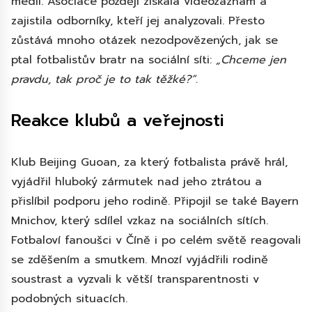
médií. Asociace později získala videozáznam a
zajistila odborníky, kteří jej analyzovali. Přesto
zůstává mnoho otázek nezodpovězených, jak se
ptal fotbalistův bratr na sociální síti:
„Chceme jen
pravdu, tak proč je to tak těžké?“.
Reakce klubů a veřejnosti
Klub Beijing Guoan, za který fotbalista právě hrál,
vyjádřil hluboký zármutek nad jeho ztrátou a
přislíbil podporu jeho rodině. Připojil se také Bayern
Mnichov, který sdílel vzkaz na sociálních sítích.
Fotbaloví fanoušci v Číně i po celém světě reagovali
se zděšením a smutkem. Mnozí vyjádřili rodině
soustrast a vyzvali k větší transparentnosti v
podobných situacích.