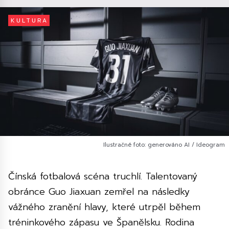
KULTURA
Ilustračné foto: generováno AI / Ideogram
Čínská fotbalová scéna truchlí. Talentovaný
obránce Guo Jiaxuan zemřel na následky
vážného zranění hlavy, které utrpěl během
tréninkového zápasu ve Španělsku. Rodina