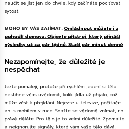
naučit se jíst jen do chvíle, kdy začínáte pociťovat
sytost.
MOHO BY VÁS ZAJÍMAT:
Omládnout můžete i z
pohodlí domova: Objevte přístroj, který přináší
výsledky už za pár týdnů. Stačí pár minut denně
Nezapomínejte, že důležité je
nespěchat
Jezte pomaleji, protože při rychlém jedení si tělo
nestihne včas uvědomit, kolik jídla už přijalo, což
může vést k přejídání. Nejezte u televize, počítače
ani s mobilem v ruce. Snažte se vědomě vnímat, co
právě děláte. Pro tělo je to velmi důležité. Zpomalte
a neignorujte signály, které vám vaše tělo dává.