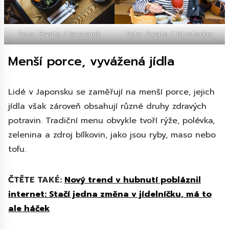
Foto: Envato / kapusnak
Foto: Envato / kitzstocker
Menší porce, vyvážená jídla
Lidé v Japonsku se zaměřují na menší porce, jejich
jídla však zároveň obsahují různé druhy zdravých
potravin. Tradiční menu obvykle tvoří rýže, polévka,
zelenina a zdroj bílkovin, jako jsou ryby, maso nebo
tofu.
ČTĚTE TAKÉ:
Nový trend v hubnutí pobláznil
internet: Stačí jedna změna v jídelníčku, má to
ale háček