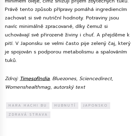
minimem oleje, čímž snižují příjem zbytečných tuků.
Právě tento způsob přípravy pomáhá ingrediencím
zachovat si své nutriční hodnoty. Potraviny jsou
navíc minimálně zpracované, díky čemuž si
uchovávají své přirozené živiny i chuť. A přejděme k
pití. V Japonsku se velmi často pije zelený čaj, který
je spojován s podporou metabolismu a spalováním
tuků.
Zdroj:
TimesofIndia
, Bluezones, Sciencedirect
,
Womenshealthmag
,
autorský text
HARA HACHI BU
HUBNUTÍ
JAPONSKO
ZDRAVÁ STRAVA