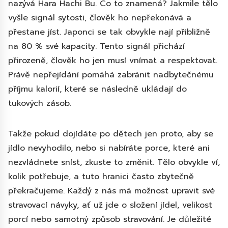
nazývá Hara Hachi Bu. Co to znamená? Jakmile tělo
vyšle signál sytosti, člověk ho nepřekonává a
přestane jíst. Japonci se tak obvykle nají přibližně
na 80 % své kapacity. Tento signál přichází
přirozeně, člověk ho jen musí vnímat a respektovat.
Právě nepřejídání pomáhá zabránit nadbytečnému
příjmu kalorií, které se následně ukládají do
tukových zásob.
Takže pokud dojídáte po dětech jen proto, aby se
jídlo nevyhodilo, nebo si nabíráte porce, které ani
nezvládnete sníst, zkuste to změnit. Tělo obvykle ví,
kolik potřebuje, a tuto hranici často zbytečně
překračujeme. Každý z nás má možnost upravit své
stravovací návyky, ať už jde o složení jídel, velikost
porcí nebo samotný způsob stravování. Je důležité