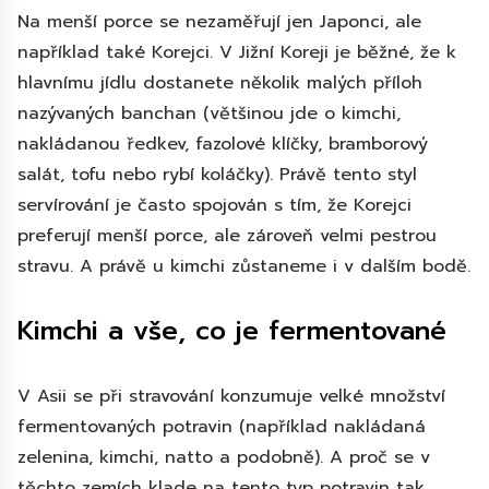
Na menší porce se nezaměřují jen Japonci, ale
například také Korejci. V Jižní Koreji je běžné, že k
hlavnímu jídlu dostanete několik malých příloh
nazývaných banchan (většinou jde o kimchi,
nakládanou ředkev, fazolové klíčky, bramborový
salát, tofu nebo rybí koláčky). Právě tento styl
servírování je často spojován s tím, že Korejci
preferují menší porce, ale zároveň velmi pestrou
stravu. A právě u kimchi zůstaneme i v dalším bodě.
Kimchi a vše, co je fermentované
V Asii se při stravování konzumuje velké množství
fermentovaných potravin (například nakládaná
zelenina, kimchi, natto a podobně). A proč se v
těchto zemích klade na tento typ potravin tak