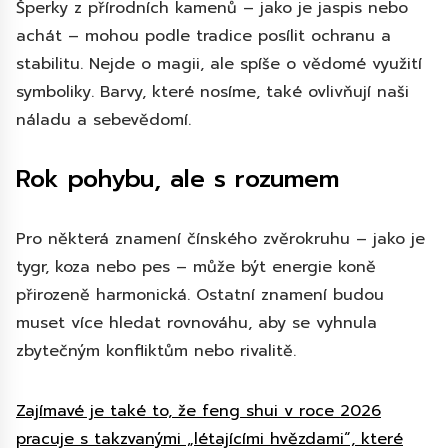
Šperky z přírodních kamenů – jako je jaspis nebo
achát – mohou podle tradice posílit ochranu a
stabilitu. Nejde o magii, ale spíše o vědomé využití
symboliky. Barvy, které nosíme, také ovlivňují naši
náladu a sebevědomí.
Rok pohybu, ale s rozumem
Pro některá znamení čínského zvěrokruhu – jako je
tygr, koza nebo pes – může být energie koně
přirozeně harmonická. Ostatní znamení budou
muset více hledat rovnováhu, aby se vyhnula
zbytečným konfliktům nebo rivalitě.
Zajímavé je také to, že feng shui v roce 2026
pracuje s takzvanými „létajícími hvězdami“, které