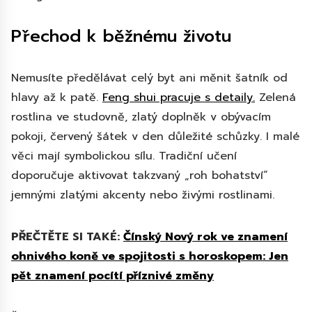
Přechod k běžnému životu
Nemusíte předělávat celý byt ani měnit šatník od
hlavy až k patě.
Feng shui pracuje s detaily.
Zelená
rostlina ve studovně, zlatý doplněk v obývacím
pokoji, červený šátek v den důležité schůzky. I malé
věci mají symbolickou sílu. Tradiční učení
doporučuje aktivovat takzvaný „roh bohatství“
jemnými zlatými akcenty nebo živými rostlinami.
PŘEČTĚTE SI TAKÉ:
Čínský Nový rok ve znamení
ohnivého koně ve spojitosti s horoskopem: Jen
pět znamení pocítí příznivé změny