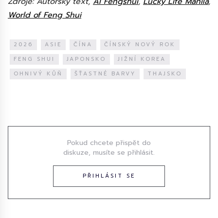
Zdroje: Autorský text,
AI Fengshui
,
Lucky Life Manila
,
World of Feng Shui
2026
ASIE
ČÍNA
ČÍNSKÝ NOVÝ ROK
FENG SHUI
JAPONSKO
JIŽNÍ KOREA
OHNIVÝ KŮŇ
ŠŤASTNÉ BARVY
THAJSKO
Diskuze
Pokud chcete přispět do
diskuze, musíte se přihlásit.
PŘIHLÁSIT SE