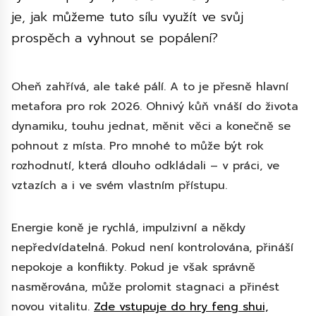
je, jak můžeme tuto sílu využít ve svůj
prospěch a vyhnout se popálení?
Oheň zahřívá, ale také pálí. A to je přesně hlavní
metafora pro rok 2026. Ohnivý kůň vnáší do života
dynamiku, touhu jednat, měnit věci a konečně se
pohnout z místa. Pro mnohé to může být rok
rozhodnutí, která dlouho odkládali – v práci, ve
vztazích a i ve svém vlastním přístupu.
Energie koně je rychlá, impulzivní a někdy
nepředvídatelná. Pokud není kontrolována, přináší
nepokoje a konflikty. Pokud je však správně
nasměrována, může prolomit stagnaci a přinést
novou vitalitu.
Zde vstupuje do hry feng shui,