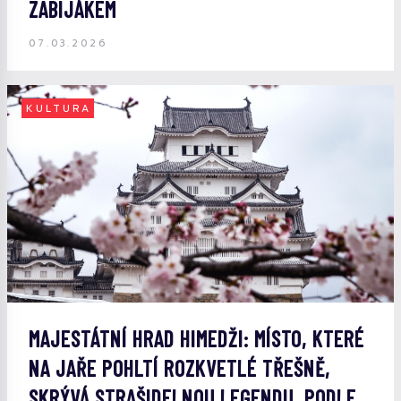
ZABIJÁKEM
07.03.2026
KULTURA
MAJESTÁTNÍ HRAD HIMEDŽI: MÍSTO, KTERÉ
NA JAŘE POHLTÍ ROZKVETLÉ TŘEŠNĚ,
SKRÝVÁ STRAŠIDELNOU LEGENDU, PODLE