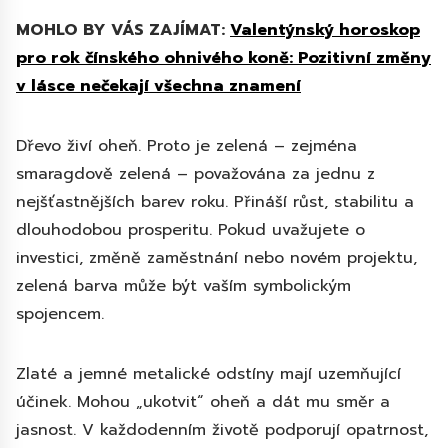
MOHLO BY VÁS ZAJÍMAT:
Valentýnský horoskop
pro rok čínského ohnivého koně: Pozitivní změny
v lásce nečekají všechna znamení
Dřevo živí oheň. Proto je zelená – zejména
smaragdově zelená – považována za jednu z
nejšťastnějších barev roku. Přináší růst, stabilitu a
dlouhodobou prosperitu. Pokud uvažujete o
investici, změně zaměstnání nebo novém projektu,
zelená barva může být vaším symbolickým
spojencem.
Zlaté a jemné metalické odstíny mají uzemňující
účinek. Mohou „ukotvit“ oheň a dát mu směr a
jasnost. V každodenním životě podporují opatrnost,