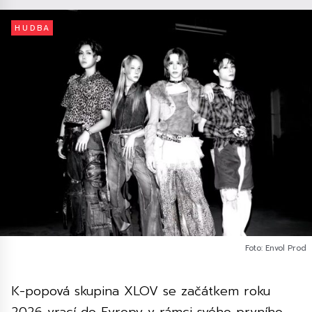
HUDBA
Foto: Envol Prod
K-popová skupina XLOV se začátkem roku