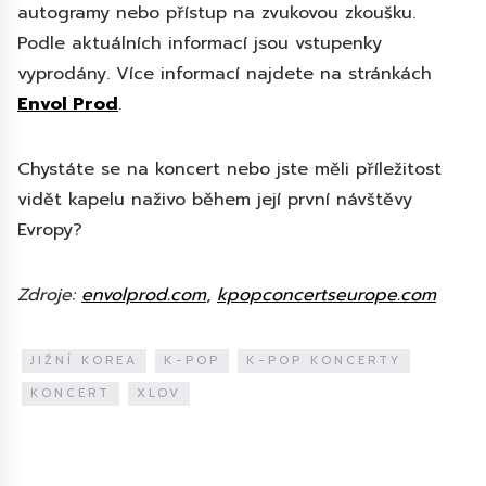
autogramy nebo přístup na zvukovou zkoušku.
Podle aktuálních informací jsou vstupenky
vyprodány. Více informací najdete na stránkách
Envol Prod
.
Chystáte se na koncert nebo jste měli příležitost
vidět kapelu naživo během její první návštěvy
Evropy?
Zdroje:
envolprod.com
,
kpopconcertseurope.com
JIŽNÍ KOREA
K-POP
K-POP KONCERTY
KONCERT
XLOV
Diskuze