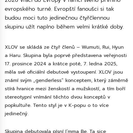
2026 vrací do Evropy v rámci svého prvního
evropského turné. Evropští fanoušci si tak
budou moci tuto jedinečnou čtyřčlennou
skupinu užít naplno během velmi krátké doby.
XLOV se skládá ze čtyř členů – Wumuti, Rui, Hyun
a Haru. Skupina byla poprvé představena veřejnosti
17. prosince 2024 a krátce poté, 7. ledna 2025,
měla své oficiální debutové vystoupení. XLOV jsou
známí svým „genderless“ konceptem, který záměrně
stírá hranice mezi ženskostí a mužskostí, a tím boří
stereotypní vnímání těchto dvou konceptů v
popkultuře. Tento styl je v K-popu o to více
jedinečný.
Skupina debutovala písní I’mma Be. Ta sice