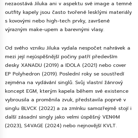
nezaostává Jiluka ani v aspektu své image a temné
outfity kapely jsou často tvořené lesklými materiály
s kovovými nebo high-tech prvky, završené
výrazným make-upem a barevnými vlasy.
Od svého vzniku Jiluka vydala nespočet nahrávek a
mezi její nejúspěšnější počiny patří především
desky XANADU (2019) a IDOLA (2021) nebo cover
EP Polyhedron (2019). Poslední roky se soustředí
zejména na vydávání singlů. Svůj vlastní žánrový
koncept EGM, kterým kapela během své existence
vybrousila a proměnila zvuk, představila poprvé v
singlu BLVCK (2022) a za zmínku samozřejmě stojí i
další zásadní singly jako velmi úspěšný VENΦM
(2023), S4VAGE (2024) nebo nejnovější KVLT.