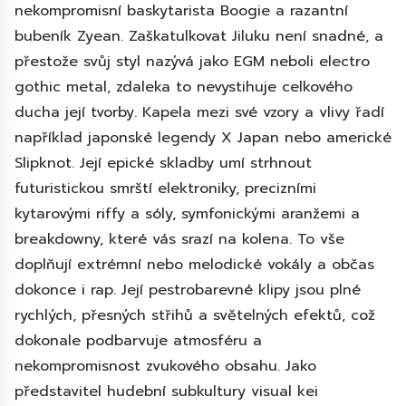
nekompromisní baskytarista Boogie a razantní
bubeník Zyean. Zaškatulkovat Jiluku není snadné, a
přestože svůj styl nazývá jako EGM neboli electro
gothic metal, zdaleka to nevystihuje celkového
ducha její tvorby. Kapela mezi své vzory a vlivy řadí
například japonské legendy X Japan nebo americké
Slipknot. Její epické skladby umí strhnout
futuristickou smrští elektroniky, precizními
kytarovými riffy a sóly, symfonickými aranžemi a
breakdowny, které vás srazí na kolena. To vše
doplňují extrémní nebo melodické vokály a občas
dokonce i rap. Její pestrobarevné klipy jsou plné
rychlých, přesných střihů a světelných efektů, což
dokonale podbarvuje atmosféru a
nekompromisnost zvukového obsahu. Jako
představitel hudební subkultury visual kei