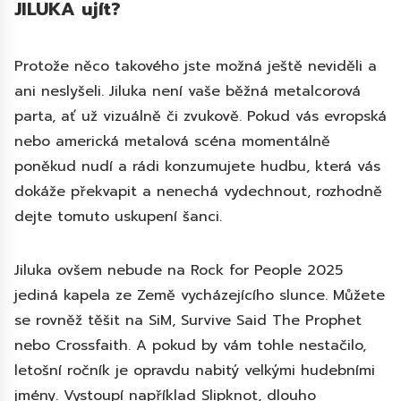
JILUKA ujít?
Protože něco takového jste možná ještě neviděli a
ani neslyšeli. Jiluka není vaše běžná metalcorová
parta, ať už vizuálně či zvukově. Pokud vás evropská
nebo americká metalová scéna momentálně
poněkud nudí a rádi konzumujete hudbu, která vás
dokáže překvapit a nenechá vydechnout, rozhodně
dejte tomuto uskupení šanci.
Jiluka ovšem nebude na Rock for People 2025
jediná kapela ze Země vycházejícího slunce. Můžete
se rovněž těšit na SiM, Survive Said The Prophet
nebo Crossfaith. A pokud by vám tohle nestačilo,
letošní ročník je opravdu nabitý velkými hudebními
jmény. Vystoupí například Slipknot, dlouho