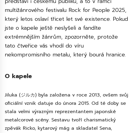
představí i českému publiku, a to v rámci
multižánrového festivalu Rock for People 2025,
který letos oslaví třicet let své existence. Pokud
jste o kapele ještě neslyšeli a fandíte
extrémnějším žánrům, zpozorněte, protože
tato čtveřice vás vhodí do víru
nekompromisního metalu, který bourá hranice.
O kapele
Jiluka (ジルカ) byla založena v roce 2013, ovšem svůj
oficiální vznik datuje do února 2015. Od té doby se
stala velmi výrazným reprezentantem japonské
metalcorové scény. Sestavu tvoří charismatický
zpěvák Ricko, kytarový mág a skladatel Sena,