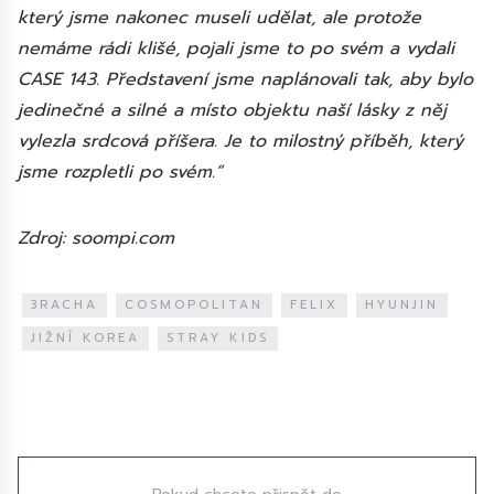
který jsme nakonec museli udělat, ale protože
nemáme rádi klišé, pojali jsme to po svém a vydali
CASE 143. Představení jsme naplánovali tak, aby bylo
jedinečné a silné a místo objektu naší lásky z něj
vylezla srdcová příšera. Je to milostný příběh, který
jsme rozpletli po svém.“
Zdroj: soompi.com
3RACHA
COSMOPOLITAN
FELIX
HYUNJIN
JIŽNÍ KOREA
STRAY KIDS
Diskuze