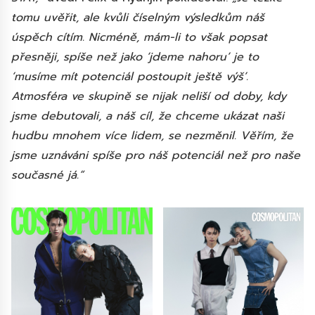
tomu uvěřit, ale kvůli číselným výsledkům náš
úspěch cítím. Nicméně, mám-li to však popsat
přesněji, spíše než jako ‘jdeme nahoru’ je to
‘musíme mít potenciál postoupit ještě výš’.
Atmosféra ve skupině se nijak neliší od doby, kdy
jsme debutovali, a náš cíl, že chceme ukázat naši
hudbu mnohem více lidem, se nezměnil. Věřím, že
jsme uznáváni spíše pro náš potenciál než pro naše
současné já.“