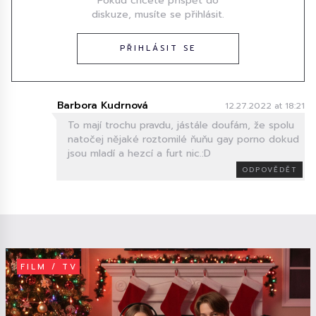
Pokud chcete přispět do
diskuze, musíte se přihlásit.
PŘIHLÁSIT SE
Barbora Kudrnová
12.27.2022 at 18:21
To mají trochu pravdu, jástále doufám, že spolu
natočej nějaké roztomilé ňuňu gay porno dokud
jsou mladí a hezcí a furt nic.:D
ODPOVĚDĚT
FILM / TV