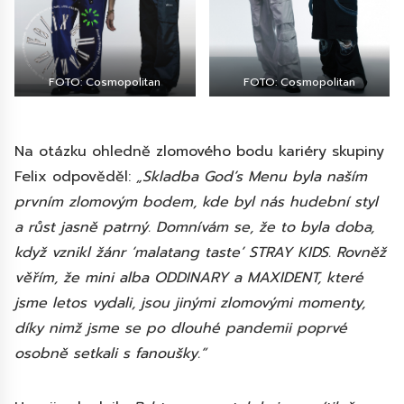
FOTO: Cosmopolitan
FOTO: Cosmopolitan
Na otázku ohledně zlomového bodu kariéry skupiny
Felix odpověděl:
„Skladba God’s Menu byla naším
prvním zlomovým bodem, kde byl nás hudební styl
a růst jasně patrný. Domnívám se, že to byla doba,
když vznikl žánr ‘malatang taste’ STRAY KIDS. Rovněž
věřím, že mini alba ODDINARY a MAXIDENT, které
jsme letos vydali, jsou jinými zlomovými momenty,
díky nimž jsme se po dlouhé pandemii poprvé
osobně setkali s fanoušky.“