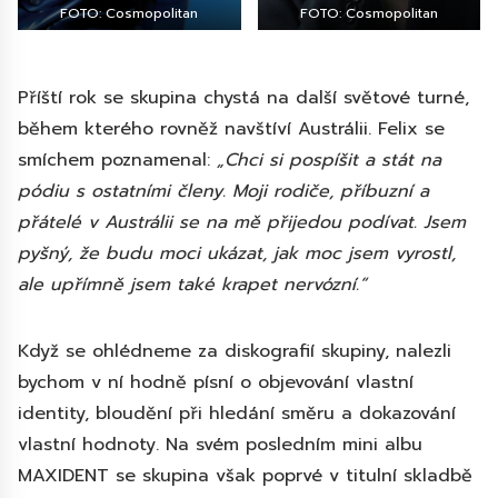
FOTO: Cosmopolitan
FOTO: Cosmopolitan
Příští rok se skupina chystá na další světové turné,
během kterého rovněž navštíví Austrálii. Felix se
smíchem poznamenal:
„Chci si pospíšit a stát na
pódiu s ostatními členy. Moji rodiče, příbuzní a
přátelé v Austrálii se na mě přijedou podívat. Jsem
pyšný, že budu moci ukázat, jak moc jsem vyrostl,
ale upřímně jsem také krapet nervózní.“
Když se ohlédneme za diskografií skupiny, nalezli
bychom v ní hodně písní o objevování vlastní
identity, bloudění při hledání směru a dokazování
vlastní hodnoty. Na svém posledním mini albu
MAXIDENT se skupina však poprvé v titulní skladbě