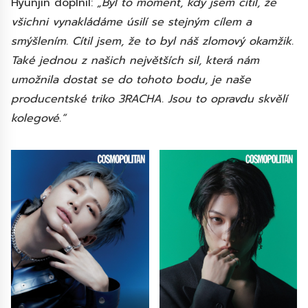
Hyunjin doplnil:
„Byl to moment, kdy jsem cítil, že
všichni vynakládáme úsilí se stejným cílem a
smýšlením. Cítil jsem, že to byl náš zlomový okamžik.
Také jednou z našich největších sil, která nám
umožnila dostat se do tohoto bodu, je naše
producentské triko 3RACHA. Jsou to opravdu skvělí
kolegové.“