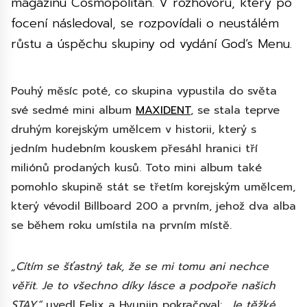
magazínu Cosmopolitan. V rozhovoru, který po
focení následoval, se rozpovídali o neustálém
růstu a úspěchu skupiny od vydání God’s Menu.
Pouhý měsíc poté, co skupina vypustila do světa
své sedmé mini album
MAXIDENT
, se stala teprve
druhým korejským umělcem v historii, který s
jedním hudebním kouskem přesáhl hranici tří
miliónů prodaných kusů. Toto mini album také
pomohlo skupině stát se třetím korejským umělcem,
který vévodil Billboard 200 a prvním, jehož dva alba
se během roku umístila na prvním místě.
„Cítím se šťastný tak, že se mi tomu ani nechce
věřit. Je to všechno díky lásce a podpoře našich
STAY,“
uvedl Felix a Hyunjin pokračoval:
„Je těžké