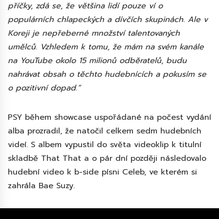
příčky, zdá se, že většina lidí pouze ví o
populárních chlapeckých a dívčích skupinách. Ale v
Koreji je nepřeberné množství talentovaných
umělců. Vzhledem k tomu, že mám na svém kanále
na YouTube okolo 15 milionů odběratelů, budu
nahrávat obsah o těchto hudebnících a pokusím se
o pozitivní dopad.“
PSY během showcase uspořádané na počest vydání
alba prozradil, že natočil celkem sedm hudebních
videí. S albem vypustil do světa videoklip k titulní
skladbě That That a o pár dní později následovalo
hudební video k b-side písni Celeb, ve kterém si
zahrála Bae Suzy.