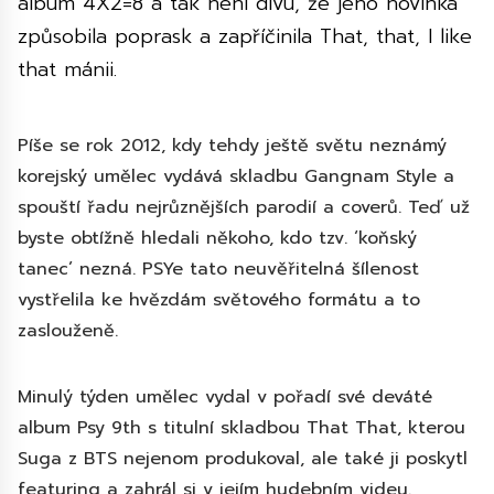
album 4X2=8 a tak není divu, že jeho novinka
způsobila poprask a zapříčinila That, that, I like
that mánii.
Píše se rok 2012, kdy tehdy ještě světu neznámý
korejský umělec vydává skladbu Gangnam Style a
spouští řadu nejrůznějších parodií a coverů. Teď už
byste obtížně hledali někoho, kdo tzv. ‘koňský
tanec’ nezná. PSYe tato neuvěřitelná šílenost
vystřelila ke hvězdám světového formátu a to
zaslouženě.
Minulý týden umělec vydal v pořadí své deváté
album Psy 9th s titulní skladbou That That, kterou
Suga z BTS nejenom produkoval, ale také ji poskytl
featuring a zahrál si v jejím hudebním videu.