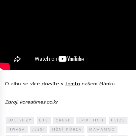
O albu se více dozvíte v
tomto
našem článku.
Zdroj: koreatimes.co.kr
BAE SUZY
BTS
CRUSH
EPIK HIGH
HEIZE
HWASA
JESSI
JIŽNÍ KÓREA
MAMAMOO