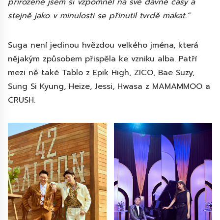
přirozeně jsem si vzpomněl na své dávné časy a
stejně jako v minulosti se přinutil tvrdě makat.“
Suga není jedinou hvězdou velkého jména, která
nějakým způsobem přispěla ke vzniku alba. Patří
mezi ně také Tablo z Epik High, ZICO, Bae Suzy,
Sung Si Kyung, Heize, Jessi, Hwasa z MAMAMMOO a
CRUSH.