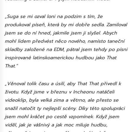
„Suga se mi ozval loni na podzim s tím, že
produkoval píseň, která by mi dobře sedla. Zamiloval
jsem se do ní hned, jakmile jsem ji slyšel. Abych
mohl lidem předvést něco nového, namísto taneční
skladby založené na EDM, pátral jsem tehdy po písni
inspirované latinskoamerickou hudbou jako That
That.“
„Věnoval tolik času a úsilí, aby That That přivedl k
životu. Když jsme v březnu v Incheonu natáčeli
videoklip, byla velká zima a větrno, ale přesto se
snažil natočit ty nejlepší scény. Díky této spolupráci
jsem mohl kráčet po cestě vzpomínek. Když jsem
viděl, jak je vášnivý a jak moc miluje hudbu,