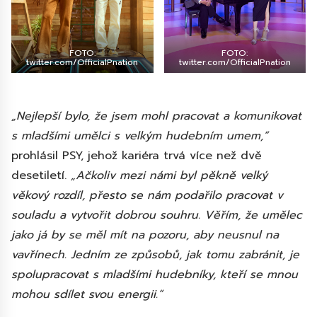
FOTO:
FOTO:
twitter.com/OfficialPnation
twitter.com/OfficialPnation
„Nejlepší bylo, že jsem mohl pracovat a komunikovat
s mladšími umělci s velkým hudebním umem,“
prohlásil PSY, jehož kariéra trvá více než dvě
desetiletí.
„Ačkoliv mezi námi byl pěkně velký
věkový rozdíl, přesto se nám podařilo pracovat v
souladu a vytvořit dobrou souhru. Věřím, že umělec
jako já by se měl mít na pozoru, aby neusnul na
vavřínech. Jedním ze způsobů, jak tomu zabránit, je
spolupracovat s mladšími hudebníky, kteří se mnou
mohou sdílet svou energii.“