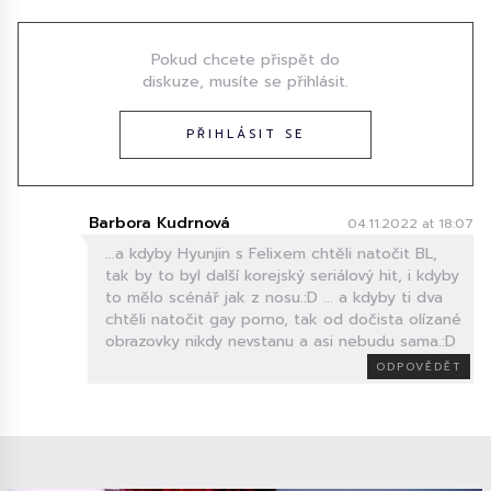
Pokud chcete přispět do
diskuze, musíte se přihlásit.
PŘIHLÁSIT SE
Barbora Kudrnová
04.11.2022 at 18:07
...a kdyby Hyunjin s Felixem chtěli natočit BL,
tak by to byl další korejský seriálový hit, i kdyby
to mělo scénář jak z nosu.:D ... a kdyby ti dva
chtěli natočit gay porno, tak od dočista olízané
obrazovky nikdy nevstanu a asi nebudu sama.:D
ODPOVĚDĚT