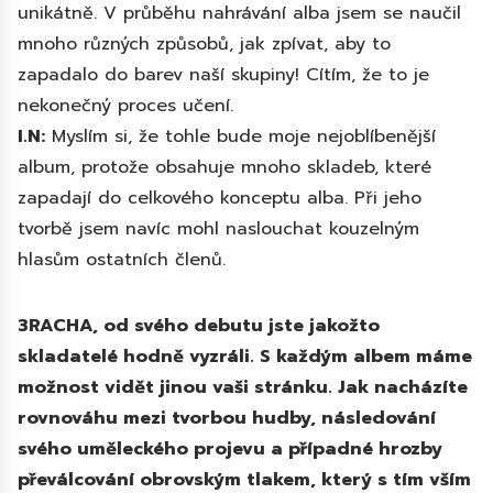
unikátně. V průběhu nahrávání alba jsem se naučil
mnoho různých způsobů, jak zpívat, aby to
zapadalo do barev naší skupiny! Cítím, že to je
nekonečný proces učení.
I.N:
Myslím si, že tohle bude moje nejoblíbenější
album, protože obsahuje mnoho skladeb, které
zapadají do celkového konceptu alba. Při jeho
tvorbě jsem navíc mohl naslouchat kouzelným
hlasům ostatních členů.
3RACHA, od svého debutu jste jakožto
skladatelé hodně vyzráli. S každým albem máme
možnost vidět jinou vaši stránku. Jak nacházíte
rovnováhu mezi tvorbou hudby, následování
svého uměleckého projevu a případné hrozby
převálcování obrovským tlakem, který s tím vším