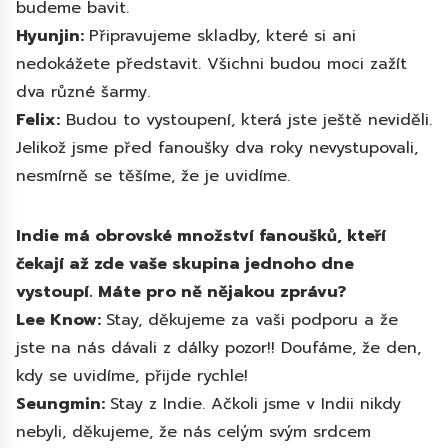
budeme bavit.
Hyunjin:
Připravujeme skladby, které si ani
nedokážete představit. Všichni budou moci zažít
dva různé šarmy.
Felix:
Budou to vystoupení, která jste ještě neviděli.
Jelikož jsme před fanoušky dva roky nevystupovali,
nesmírně se těšíme, že je uvidíme.
Indie má obrovské množství fanoušků, kteří
čekají až zde vaše skupina jednoho dne
vystoupí. Máte pro ně nějakou zprávu?
Lee Know:
Stay, děkujeme za vaši podporu a že
jste na nás dávali z dálky pozor!! Doufáme, že den,
kdy se uvidíme, přijde rychle!
Seungmin:
Stay z Indie. Ačkoli jsme v Indii nikdy
nebyli, děkujeme, že nás celým svým srdcem