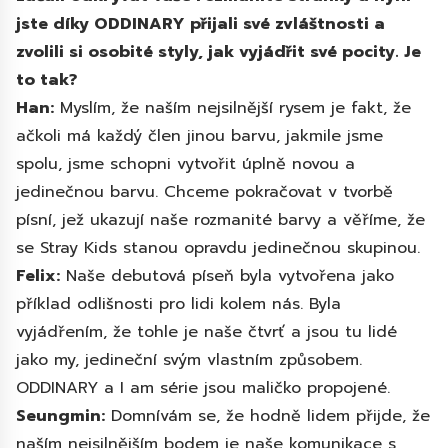
jste díky ODDINARY přijali své zvláštnosti a
zvolili si osobité styly, jak vyjádřit své pocity. Je
to tak?
Han:
Myslím, že naším nejsilnější rysem je fakt, že
ačkoli má každý člen jinou barvu, jakmile jsme
spolu, jsme schopni vytvořit úplně novou a
jedinečnou barvu. Chceme pokračovat v tvorbě
písní, jež ukazují naše rozmanité barvy a věříme, že
se Stray Kids stanou opravdu jedinečnou skupinou.
Felix:
Naše debutová píseň byla vytvořena jako
příklad odlišnosti pro lidi kolem nás. Byla
vyjádřením, že tohle je naše čtvrť a jsou tu lidé
jako my, jedineční svým vlastním způsobem.
ODDINARY a I am série jsou maličko propojené.
Seungmin:
Domnívám se, že hodně lidem přijde, že
naším nejsilnějším bodem je naše komunikace s