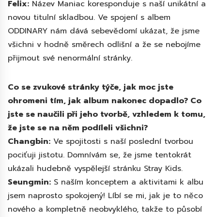
Felix:
Název Maniac koresponduje s naší unikátní a
novou titulní skladbou. Ve spojení s albem
ODDINARY nám dává sebevědomí ukázat, že jsme
všichni v hodně směrech odlišní a že se nebojíme
přijmout své nenormální stránky.
Co se zvukové stránky týče, jak moc jste
ohromeni tím, jak album nakonec dopadlo? Co
jste se naučili při jeho tvorbě, vzhledem k tomu,
že jste se na něm podíleli všichni?
Changbin:
Ve spojitosti s naší poslední tvorbou
pociťuji jistotu. Domnívám se, že jsme tentokrát
ukázali hudebně vyspělejší stránku Stray Kids.
Seungmin:
S naším konceptem a aktivitami k albu
jsem naprosto spokojený! Líbí se mi, jak je to něco
nového a kompletně neobvyklého, takže to působí