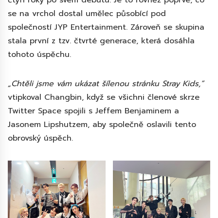
čtyři roky po svém debutu. Je to rovněž poprvé, co
se na vrchol dostal umělec působící pod
společností JYP Entertainment. Zároveň se skupina
stala první z tzv. čtvrté generace, která dosáhla
tohoto úspěchu.
„Chtěli jsme vám ukázat šílenou stránku Stray Kids,“
vtipkoval Changbin, když se všichni členové skrze
Twitter Space spojili s Jeffem Benjaminem a
Jasonem Lipshutzem, aby společně oslavili tento
obrovský úspěch.