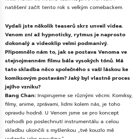
natěšení začít tento rok s velkým comebackem.
Vydali jste několik teaserů skrz unveil videa.
Venom zní až hypnoticky, rytmus je naprosto
dokonalý a videoklip velmi podmanivý.
Připomnělo nám to, jak se postava Venoma ve
stejnojmenném filmu bála vysokých tónů. Má
tato skladba něco společného s vaší láskou ke
komiksovým postavám? Jaký byl vlastně proces
jejího vzniku?
Bang Chan:
Inspirujeme se různými věcmi. Komiksy,
filmy, anime, zprávami, lidmi kolem nás, je toho
opravdu hodně. U Venom jsme se pro koncept
rozhodli po poslechnutí instrumentálu a celou
skladbu ukončili s myšlenkou „tvé kouzlo mě
uvěznilo jako pavučina.“