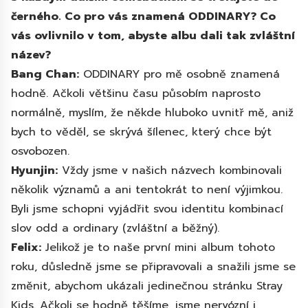
černého. Co pro vás znamená ODDINARY? Co
vás ovlivnilo v tom, abyste albu dali tak zvláštní
název?
Bang Chan:
ODDINARY pro mě osobně znamená
hodně. Ačkoli většinu času působím naprosto
normálně, myslím, že někde hluboko uvnitř mě, aniž
bych to věděl, se skrývá šílenec, který chce být
osvobozen.
Hyunjin:
Vždy jsme v našich názvech kombinovali
několik významů a ani tentokrát to není výjimkou.
Byli jsme schopni vyjádřit svou identitu kombinací
slov odd a ordinary (zvláštní a běžný).
Felix:
Jelikož je to naše první mini album tohoto
roku, důsledně jsme se připravovali a snažili jsme se
změnit, abychom ukázali jedinečnou stránku Stray
Kids. Ačkoli se hodně těšíme, jsme nervózní i