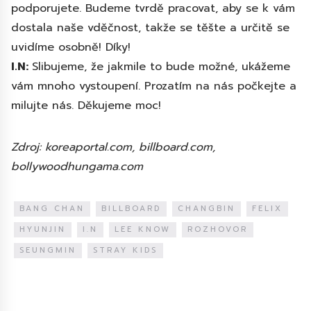
podporujete. Budeme tvrdě pracovat, aby se k vám
dostala naše vděčnost, takže se těšte a určitě se
uvidíme osobně! Díky!
I.N:
Slibujeme, že jakmile to bude možné, ukážeme
vám mnoho vystoupení. Prozatím na nás počkejte a
milujte nás. Děkujeme moc!
Zdroj: koreaportal.com, billboard.com,
bollywoodhungama.com
BANG CHAN
BILLBOARD
CHANGBIN
FELIX
HYUNJIN
I.N
LEE KNOW
ROZHOVOR
SEUNGMIN
STRAY KIDS
Diskuze