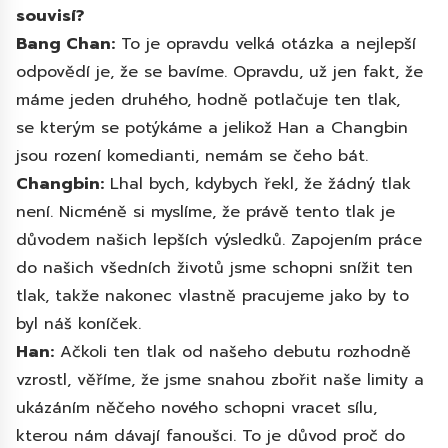
souvisí?
Bang Chan:
To je opravdu velká otázka a nejlepší
odpovědí je, že se bavíme. Opravdu, už jen fakt, že
máme jeden druhého, hodně potlačuje ten tlak,
se kterým se potýkáme a jelikož Han a Changbin
jsou rození komedianti, nemám se čeho bát.
Changbin:
Lhal bych, kdybych řekl, že žádný tlak
není. Nicméně si myslíme, že právě tento tlak je
důvodem našich lepších výsledků. Zapojením práce
do našich všedních životů jsme schopni snížit ten
tlak, takže nakonec vlastně pracujeme jako by to
byl náš koníček.
Han:
Ačkoli ten tlak od našeho debutu rozhodně
vzrostl, věříme, že jsme snahou zbořit naše limity a
ukázáním něčeho nového schopni vracet sílu,
kterou nám dávají fanoušci. To je důvod proč do