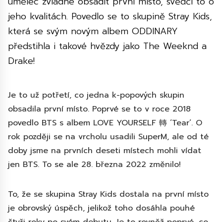
umělec zvládne obsadit první místo, svědčí to o
jeho kvalitách. Povedlo se to skupině Stray Kids,
která se svým novým albem ODDINARY
předstihla i takové hvězdy jako The Weeknd a
Drake!
Je to už potřetí, co jedna k-popových skupin
obsadila první místo. Poprvé se to v roce 2018
povedlo BTS s albem LOVE YOURSELF 轉 ‘Tear’. O
rok později se na vrcholu usadili SuperM, ale od té
doby jsme na prvních deseti místech mohli vídat
jen BTS. To se ale 28. března 2022 změnilo!
To, že se skupina Stray Kids dostala na první místo
je obrovský úspěch, jelikož toho dosáhla pouhé