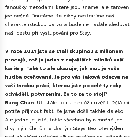
fanoušky metodami, které jsou známé, ale zároveň
jedinečné. Doufáme, že nikdy neztratíme naši
charakteristickou barvu a budeme nadále sledovat
naši cestu při vystupování pro Stay.
V roce 2021 jste se stali skupinou s milionem
prodejů, což je jeden z největších milníků vaší
kariéry. Také to ale ukazuje, jak moc je vaše
hudba oceňovaná. Je pro vás taková odezva na
vaši tvrdou práci, kterou jste po celé ty roky
odváděli, potvrzením, že to za to stojí?
Bang Chan:
Uf, stále tomu nemůžu uvěřit. Dělá mi
potíže přijmout fakt, že jsme došli takhle daleko.
Ale jedno je jisté, tohle všechno bylo možné jen
díky mým členům a drahým Stays. Bez přemýšlení
nad nějakými určitými cíli se snažíme soustředit na