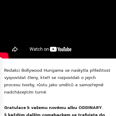
Redakci Bollywood Hungama se naskytla příležitost
vyzpovídat členy, kteří se rozpovídali o jejich
procesu tvorby, růstu jako umělců a samozřejmě
nadcházejícím turné.
Gratulace k vašemu novému albu ODDINARY.
S každým dalším comebackem se trefujete do