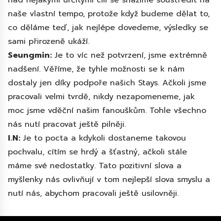
naše vlastní tempo, protože když budeme dělat to,
co děláme teď, jak nejlépe dovedeme, výsledky se
sami přirozeně ukáží.
Seungmin:
Je to víc než potvrzení, jsme extrémně
nadšení. Věříme, že tyhle možnosti se k nám
dostaly jen díky podpoře našich Stays. Ačkoli jsme
pracovali velmi tvrdě, nikdy nezapomeneme, jak
moc jsme vděční našim fanouškům. Tohle všechno
nás nutí pracovat ještě pilněji.
I.N:
Je to pocta a kdykoli dostaneme takovou
pochvalu, cítím se hrdý a šťastný, ačkoli stále
máme své nedostatky. Tato pozitivní slova a
myšlenky nás ovlivňují v tom nejlepší slova smyslu a
nutí nás, abychom pracovali ještě usilovněji.