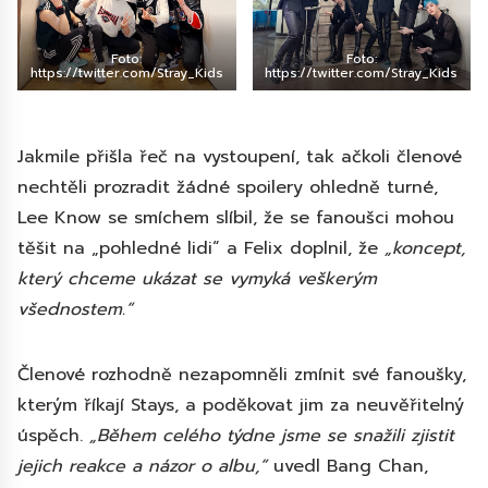
Foto:
Foto:
https://twitter.com/Stray_Kids
https://twitter.com/Stray_Kids
Jakmile přišla řeč na vystoupení, tak ačkoli členové
nechtěli prozradit žádné spoilery ohledně turné,
Lee Know se smíchem slíbil, že se fanoušci mohou
těšit na „pohledné lidi“ a Felix doplnil, že
„koncept,
který chceme ukázat se vymyká veškerým
všednostem.“
Členové rozhodně nezapomněli zmínit své fanoušky,
kterým říkají Stays, a poděkovat jim za neuvěřitelný
úspěch.
„Během celého týdne jsme se snažili zjistit
jejich reakce a názor o albu,“
uvedl Bang Chan,