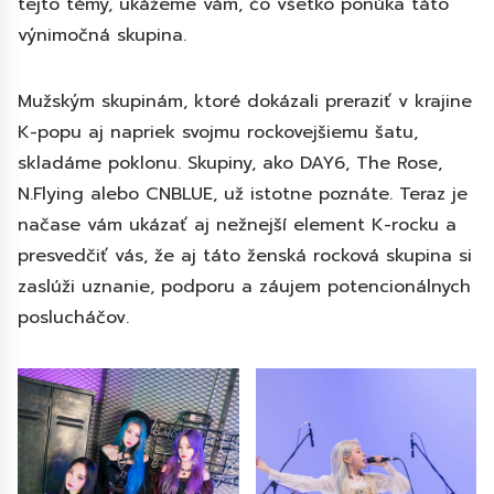
tejto témy, ukážeme vám, čo všetko ponúka táto
výnimočná skupina.
Mužským skupinám, ktoré dokázali preraziť v krajine
K-popu aj napriek svojmu rockovejšiemu šatu,
skladáme poklonu. Skupiny, ako DAY6, The Rose,
N.Flying alebo CNBLUE, už istotne poznáte. Teraz je
načase vám ukázať aj nežnejší element K-rocku a
presvedčiť vás, že aj táto ženská rocková skupina si
zaslúži uznanie, podporu a záujem potencionálnych
poslucháčov.