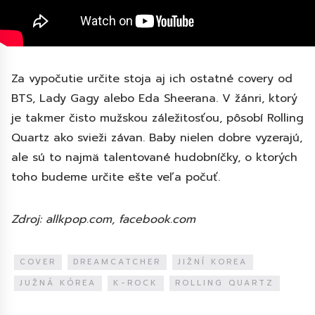
Za vypočutie určite stoja aj ich ostatné covery od
BTS, Lady Gagy alebo Eda Sheerana. V žánri, ktorý
je takmer čisto mužskou záležitosťou, pôsobí Rolling
Quartz ako svieži závan. Baby nielen dobre vyzerajú,
ale sú to najmä talentované hudobníčky, o ktorých
toho budeme určite ešte veľa počuť.
Zdroj: allkpop.com, facebook.com
COVER
DREAMCATCHER
JIŽNÍ KOREA
JUŽNÁ KÓREA
K-ROCK
ROLLING QUARTZ