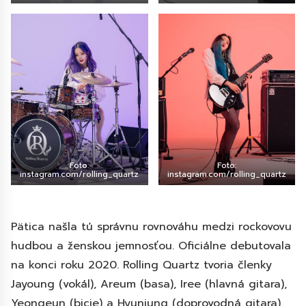
Foto:
Foto:
instagram.com/rolling_quartz
instagram.com/rolling_quartz
Pätica našla tú správnu rovnováhu medzi rockovovu
hudbou a ženskou jemnosťou. Oficiálne debutovala
na konci roku 2020. Rolling Quartz tvoria členky
Jayoung (vokál), Areum (basa), Iree (hlavná gitara),
Yeongeun (bicie) a Hyunjung (doprovodná gitara).