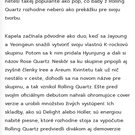
neteší takej popularite ako pop, čo baby z Rolling
Quartz rozhodne neberú ako prekážku pre svoju
tvorbu.
Kapela začínala pôvodne ako duo, keď sa Jayoung
a Yeongeun snažili vytvoriť svoju vlastnú K-rockovú
skupinu. Potom sa k nim pridala Hyunjung a dali si
názov Rose Quartz. Neskôr sa ku skupine pripojili aj
zvyšné členky Iree a Areum. Kvintetu tak už nič
nestálo v ceste, dohodli sa na novom názve pre
skupinu, a tak vznikol Rolling Quartz. Ešte pred
svojím oficiálnym debutom nahrali ohromujúce cover
verzie a urobili množstvo živých vystúpení. Ich
skladby, ako sú Delight alebo Holler, sú energiou
nabité piesne, ktoré rozhodne stoja za vypočutie.
Rolling Quartz predviedli divákom aj demoverzie