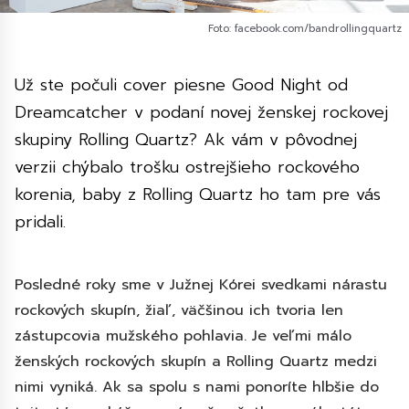
Foto: facebook.com/bandrollingquartz
Už ste počuli cover piesne Good Night od
Dreamcatcher v podaní novej ženskej rockovej
skupiny Rolling Quartz? Ak vám v pôvodnej
verzii chýbalo trošku ostrejšieho rockového
korenia, baby z Rolling Quartz ho tam pre vás
pridali.
Posledné roky sme v Južnej Kórei svedkami nárastu
rockových skupín, žiaľ, väčšinou ich tvoria len
zástupcovia mužského pohlavia. Je veľmi málo
ženských rockových skupín a Rolling Quartz medzi
nimi vyniká. Ak sa spolu s nami ponoríte hlbšie do