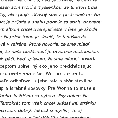
seň som tvoril s myšlienkou, že tí, ktorí trpia
by, akceptujú súčasný stav a prekonajú ho. Na
ahuje prijatie a snahu pohnúť sa spolu dopredu
album chcel uverejniť ešte v lete, je škoda,
. Napriek tomu je skvelé, že fanúšikovia
ová v refréne, ktoré hovoria, že sme mladí
cit, že naša budúcnosť je otvorená možnostiam
k páči, keď spievam, že sme mladí,“
povedal
ceptom úplne iný ako jeho predchádzajúci
í sú oveľa vážnejšie, Wonho pre tento
eľa odhaľovali z jeho tela a skôr stavil na
 up a farebné šošovky. Pre Wonha to musela
onho, každému sa vybaví silný dojem. Na
 Tentokrát som však chcel ukázať inú stránku
ach som dobrý. Taktiež si myslím, že aj
ento album je veľmi dôležité jeho posolstvo.