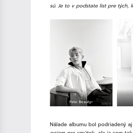
sú. Je to v podstate list pre tých, 
Foto: Beauty+
Nálade albumu bol podriadený aj t
pojem pre smútok, ale ja som tak 