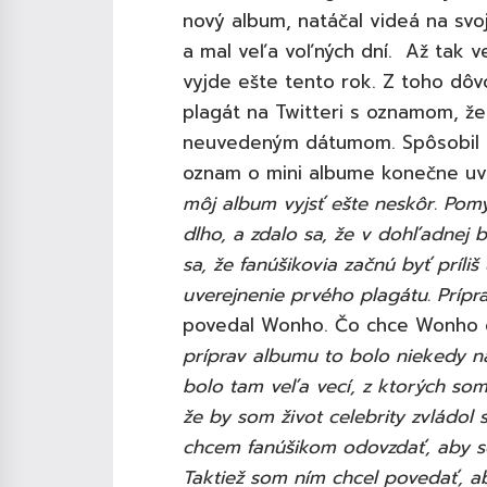
nový album, natáčal videá na svo
a mal veľa voľných dní. Až tak ve
vyjde ešte tento rok. Z toho dôv
plagát na Twitteri s oznamom, že 
neuvedeným dátumom. Spôsobil t
oznam o mini albume konečne uve
môj album vyjsť ešte neskôr. Pomys
dlho, a zdalo sa, že v dohľadnej 
sa, že fanúšikovia začnú byť príli
uverejnenie prvého plagátu. Prípra
povedal Wonho. Čo chce Wonho 
príprav albumu to bolo niekedy n
bolo tam veľa vecí, z ktorých som
že by som život celebrity zvládol
chcem fanúšikom odovzdať, aby 
Taktiež som ním chcel povedať, aby