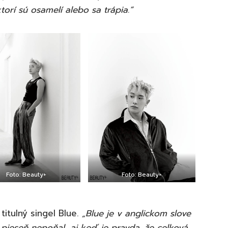
ktorí sú osamelí alebo sa trápia.“
Foto: Beauty+
Foto: Beauty+
itulný singel Blue.
„Blue je v anglickom slove
pieseň nepoňal, aj keď je pravda, že celková