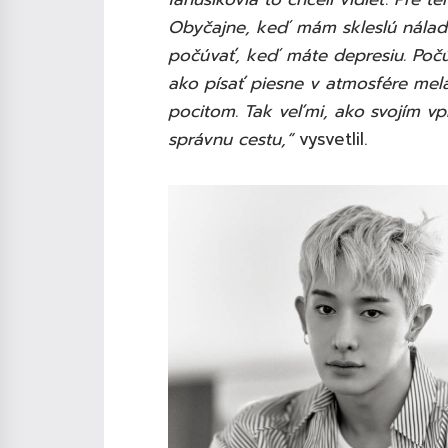
Obyčajne, keď mám skleslú náladu
počúvať, keď máte depresiu. Poč
ako písať piesne v atmosfére mela
pocitom. Tak veľmi, ako svojím 
správnu cestu,“
vysvetlil.