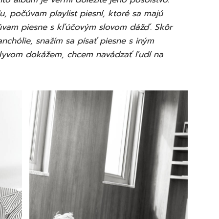
, počúvam playlist piesní, ktoré sa majú
úvam piesne s kľúčovým slovom dážď. Skôr
nchólie, snažím sa písať piesne s iným
vplyvom dokážem, chcem navádzať ľudí na