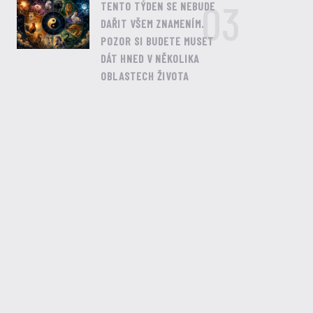
03
TENTO TÝDEN SE NEBUDE
DAŘIT VŠEM ZNAMENÍM.
POZOR SI BUDETE MUSET
DÁT HNED V NĚKOLIKA
OBLASTECH ŽIVOTA