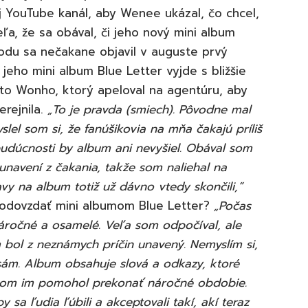
j YouTube kanál, aby Wenee ukázal, čo chcel,
ľa, že sa obával, či jeho nový mini album
odu sa nečakane objavil v auguste prvý
jeho mini album Blue Letter vyjde s bližšie
o Wonho, ktorý apeloval na agentúru, aby
rejnila.
„To je pravda (smiech). Pôvodne mal
lel som si, že fanúšikovia na mňa čakajú príliš
budúcnosti by album ani nevyšiel. Obával som
š unavení z čakania, takže som naliehal na
vy na album totiž už dávno vtedy skončili,“
odovzdať mini albumom Blue Letter?
„Počas
áročné a osamelé. Veľa som odpočíval, ale
 bol z neznámych príčin unavený. Nemyslím si,
 sám. Album obsahuje slová a odkazy, ktoré
som im pomohol prekonať náročné obdobie.
 sa ľudia ľúbili a akceptovali takí, akí teraz