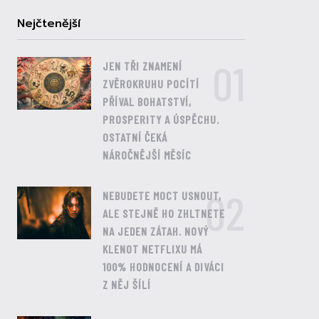
Nejčtenější
01
JEN TŘI ZNAMENÍ
ZVĚROKRUHU POCÍTÍ
PŘÍVAL BOHATSTVÍ,
PROSPERITY A ÚSPĚCHU.
OSTATNÍ ČEKÁ
NÁROČNĚJŠÍ MĚSÍC
02
NEBUDETE MOCT USNOUT,
ALE STEJNĚ HO ZHLTNETE
NA JEDEN ZÁTAH. NOVÝ
KLENOT NETFLIXU MÁ
100% HODNOCENÍ A DIVÁCI
Z NĚJ ŠÍLÍ