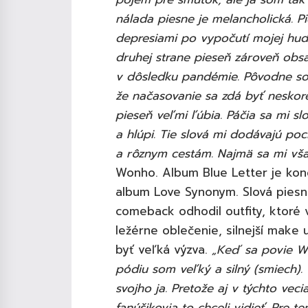
nálada piesne je melancholická. Pie
depresiami po vypočutí mojej hud
druhej strane pieseň zároveň obs
v dôsledku pandémie. Pôvodne som 
že načasovanie sa zdá byť neskoré
pieseň veľmi ľúbia. Páčia sa mi sl
a hlúpi. Tie slová mi dodávajú po
a rôznym cestám. Najmä sa mi vša
Wonho. Album Blue Letter je kon
album Love Synonym. Slová piesn
comeback odhodil outfity, ktoré v
ležérne oblečenie, silnejší make
byť veľká výzva.
„Keď sa povie W
pódiu som veľký a silný (smiech).
svojho ja. Pretože aj v týchto veci
fanúšikovia to chceli vidieť. Pre t