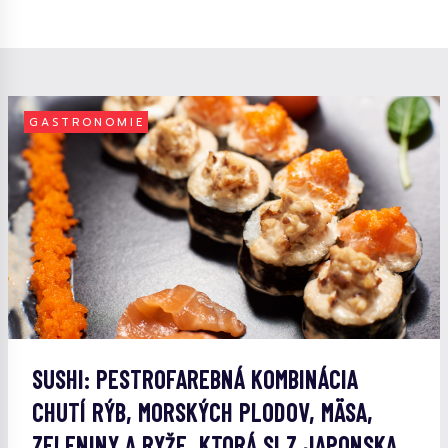
GASTRONOMIE
SUSHI: PESTROFAREBNÁ KOMBINÁCIA
CHUTÍ RÝB, MORSKÝCH PLODOV, MÄSA,
ZELENINY A RYŽE, KTORÁ SI Z JAPONSKA