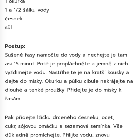
1 okurka
1 a 1/2 šálku vody
česnek
sůl
Postup:
Sušené řasy namočte do vody a nechejte je tam
asi 15 minut. Poté je propláchněte a jemně z nich
vyždímejte vodu. Nastříhejte je na kratší kousky a
dejte do misky. Okurku a půlku cibule nakrájejte na
dlouhé a tenké proužky. Přidejte je do misky k
řasám.
Pak přidejte lžičku drceného česneku, ocet,
cukr, sójovou omáčku a sezamová semínka. Vše
důkladně promíchejte. Přilijte vodu, znovu