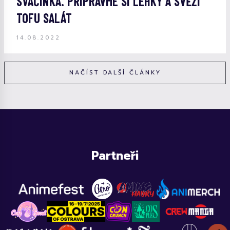
SVAČINKA. PŘIPRAVME SI LEHKÝ A SVĚŽÍ
TOFU SALÁT
14.08.2022
NAČÍST DALŠÍ ČLÁNKY
Partneři