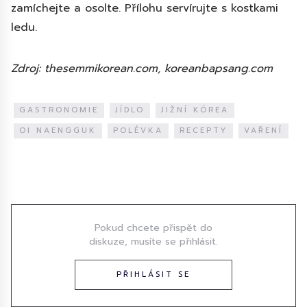
zamíchejte a osolte. Přílohu servírujte s kostkami
ledu.
Zdroj: thesemmikorean.com, koreanbapsang.com
GASTRONOMIE
JÍDLO
JIŽNÍ KÓREA
OI NAENGGUK
POLÉVKA
RECEPTY
VAŘENÍ
Diskuze
Pokud chcete přispět do
diskuze, musíte se přihlásit.
PŘIHLÁSIT SE