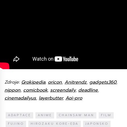
Zdroje:
Grokipedia
,
oricon
,
Anitrendz
,
gadgets360
,
nippon
,
comicbook
,
screendaily
,
deadline
,
cinemadailyus
,
layerbutter
,
Aoi-pro
ADAPTACE
ANIME
CHAINSAW MAN
FILM
FUJINO
HIROZAKU KORE-EDA
JAPONSKO