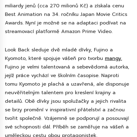
miliardy jenů (cca 270 milionů Kč) a získala cenu
Best Animation na 34. ročníku Japan Movie Critics
Awards. Nyní je možné se na adaptaci podívat na
streamovací platformě Amazon Prime Video.
Look Back sleduje dvě mladé dívky, Fujino a
Kyomoto, které spojuje vášeň pro tvorbu
mangy.
Fujino je velmi talentovaná a sebevědomá autorka,
jejíž práce vychází ve školním časopise. Naproti
tomu Kyomoto je plachá a uzavřená, ale disponuje
neuvěřitelným talentem pro kreslení krajiny a
detailů. Obě dívky jsou spolužačky a jejich rivalita
se brzy promění v inspirativní přátelství a začnou
tvořit společně. Vzájemně se podporují a posouvají
své schopnosti dál. Příběh se zaměřuje na vášeň a
uměleckou cestu obou protagonistek.