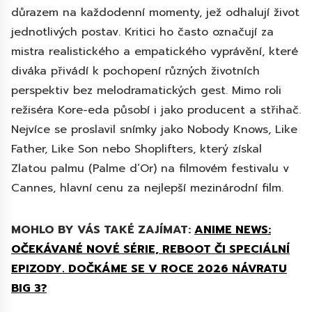
důrazem na každodenní momenty, jež odhalují život
jednotlivých postav. Kritici ho často označují za
mistra realistického a empatického vyprávění, které
diváka přivádí k pochopení různých životních
perspektiv bez melodramatických gest. Mimo roli
režiséra Kore-eda působí i jako producent a střihač.
Nejvíce se proslavil snímky jako Nobody Knows, Like
Father, Like Son nebo Shoplifters, který získal
Zlatou palmu (Palme d’Or) na filmovém festivalu v
Cannes, hlavní cenu za nejlepší mezinárodní film.
MOHLO BY VÁS TAKÉ ZAJÍMAT:
ANIME NEWS:
OČEKÁVANÉ NOVÉ SÉRIE, REBOOT ČI SPECIÁLNÍ
EPIZODY. DOČKÁME SE V ROCE 2026 NÁVRATU
BIG 3?