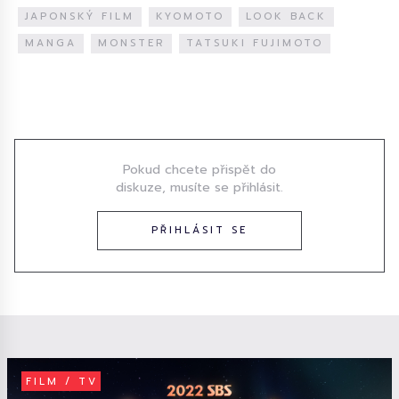
JAPONSKÝ FILM
KYOMOTO
LOOK BACK
MANGA
MONSTER
TATSUKI FUJIMOTO
Diskuze
Pokud chcete přispět do
diskuze, musíte se přihlásit.
PŘIHLÁSIT SE
FILM / TV