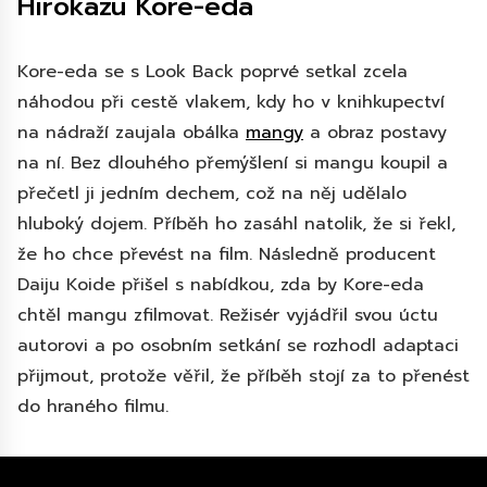
Hirokazu Kore-eda
Kore-eda se s Look Back poprvé setkal zcela
náhodou při cestě vlakem, kdy ho v knihkupectví
na nádraží zaujala obálka
mangy
a obraz postavy
na ní. Bez dlouhého přemýšlení si mangu koupil a
přečetl ji jedním dechem, což na něj udělalo
hluboký dojem. Příběh ho zasáhl natolik, že si řekl,
že ho chce převést na film. Následně producent
Daiju Koide přišel s nabídkou, zda by Kore-eda
chtěl mangu zfilmovat. Režisér vyjádřil svou úctu
autorovi a po osobním setkání se rozhodl adaptaci
přijmout, protože věřil, že příběh stojí za to přenést
do hraného filmu.