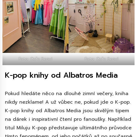
Foto: Cafe Seoul
Foto: Cafe Seoul
K-pop knihy od Albatros Media
Pokud hledáte něco na dlouhé zimní večery, kniha
nikdy nezklame! A už vůbec ne, pokud jde o K-pop.
K-pop knihy od Albatros Media jsou skvělým tipem
na dárek i inspirativní čtení pro fanoušky. Například
titul Miluju K-pop představuje ultimátního průvodce
tímto fenoménem, od jeho počátků až po současné