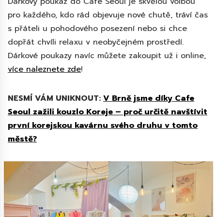
Dárkový poukaz do Cafe Seoul je skvělou volbou
pro každého, kdo rád objevuje nové chutě, tráví čas
s přáteli u pohodového posezení nebo si chce
dopřát chvíli relaxu v neobyčejném prostředí.
Dárkové poukazy navíc můžete zakoupit už i online,
více naleznete zde
!
NESMÍ VÁM UNIKNOUT:
V Brně jsme díky Cafe
Seoul zažili kouzlo Koreje – proč určitě navštívit
první korejskou kavárnu svého druhu v tomto
městě?