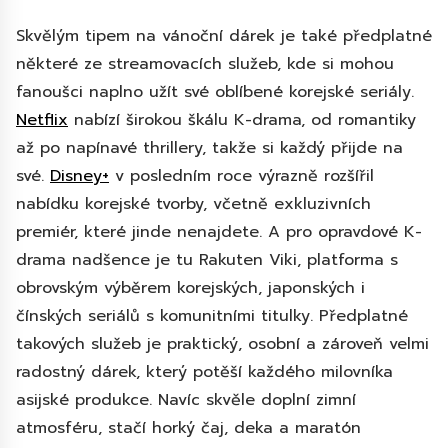
Skvělým tipem na vánoční dárek je také předplatné
některé ze streamovacích služeb, kde si mohou
fanoušci naplno užít své oblíbené korejské seriály.
Netflix
nabízí širokou škálu K-drama, od romantiky
až po napínavé thrillery, takže si každý přijde na
své.
Disney+
v posledním roce výrazně rozšířil
nabídku korejské tvorby, včetně exkluzivních
premiér, které jinde nenajdete. A pro opravdové K-
drama nadšence je tu Rakuten Viki, platforma s
obrovským výběrem korejských, japonských i
čínských seriálů s komunitními titulky. Předplatné
takových služeb je praktický, osobní a zároveň velmi
radostný dárek, který potěší každého milovníka
asijské produkce. Navíc skvěle doplní zimní
atmosféru, stačí horký čaj, deka a maratón