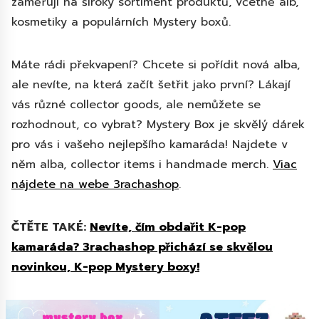
zaměřují na široký sortiment produktů, včetně alb,
kosmetiky a populárních Mystery boxů.
Máte rádi překvapení? Chcete si pořídit nová alba,
ale nevíte, na která začít šetřit jako první? Lákají
vás různé collector goods, ale nemůžete se
rozhodnout, co vybrat? Mystery Box je skvělý dárek
pro vás i vašeho nejlepšího kamaráda! Najdete v
něm alba, collector items i handmade merch.
Viac
nájdete na webe 3rachashop
.
ČTĚTE TAKÉ:
Nevíte, čím obdařit K-pop
kamaráda? 3rachashop přichází se skvělou
novinkou, K-pop Mystery boxy!