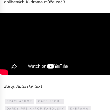
oblíbených K-drama může začít.
Zdroj: Autorský text
3RACHASHOP
CAFE SEOUL
DÁRKY PRE K-POP FANOUŠKY
K-DRAMA