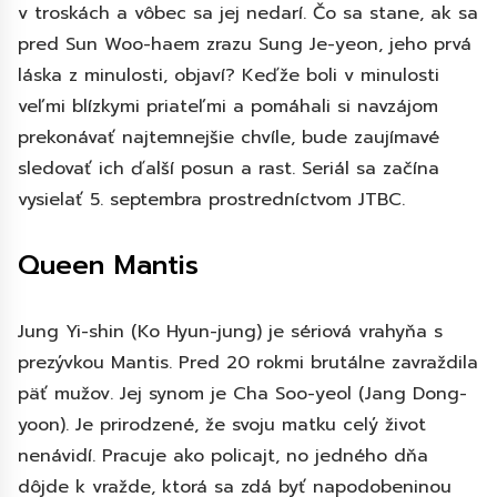
v troskách a vôbec sa jej nedarí. Čo sa stane, ak sa
pred Sun Woo-haem zrazu Sung Je-yeon, jeho prvá
láska z minulosti, objaví? Keďže boli v minulosti
veľmi blízkymi priateľmi a pomáhali si navzájom
prekonávať najtemnejšie chvíle, bude zaujímavé
sledovať ich ďalší posun a rast. Seriál sa začína
vysielať 5. septembra prostredníctvom JTBC.
Queen Mantis
Jung Yi-shin (Ko Hyun-jung) je sériová vrahyňa s
prezývkou Mantis. Pred 20 rokmi brutálne zavraždila
päť mužov. Jej synom je Cha Soo-yeol (Jang Dong-
yoon). Je prirodzené, že svoju matku celý život
nenávidí. Pracuje ako policajt, no jedného dňa
dôjde k vražde, ktorá sa zdá byť napodobeninou