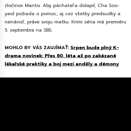
zločinov Mantis. Aby páchateľa dolapil, Cha Soo-
yeol požiada o pomoc, aj cez všetky predsudky a
nenávisť, práve svoju matku. Krimi séria má premiéru
5. septembra na SBS.
MOHLO BY VÁS ZAUJÍMAŤ:
Srpen bude plný K-
drama novinek: Přes 80. léta až po zakázané
lékařské praktiky a boj mezi anděly a démony