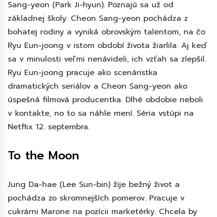
Sang-yeon (Park Ji-hyun). Poznajú sa už od
základnej školy. Cheon Sang-yeon pochádza z
bohatej rodiny a vyniká obrovským talentom, na čo
Ryu Eun-joong v istom období života žiarlila. Aj keď
sa v minulosti veľmi nenávideli, ich vzťah sa zlepšil.
Ryu Eun-joong pracuje ako scenáristka
dramatických seriálov a Cheon Sang-yeon ako
úspešná filmová producentka. Dlhé obdobie neboli
v kontakte, no to sa náhle mení. Séria vstúpi na
Netflix 12. septembra.
To the Moon
Jung Da-hae (Lee Sun-bin) žije bežný život a
pochádza zo skromnejších pomerov. Pracuje v
cukrárni Marone na pozícii marketérky. Chcela by