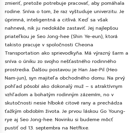
zmieriť, pretože potrebuje pracovať, aby pomáhala
rodine. Sníva o tom, že raz vyštuduje univerzitu. Je
úprimná, inteligentná a citlivá. Keď sa však
nahnevá, nik ju nedokáže zastaviť. Jej najlepšou
priateľkou je Seo Jong-hee (Shin Ye-eun), ktorá
takisto pracuje v spoločnosti Cheona
Transportation ako sprievodkyňa. Má výrazný šarm a
sníva o úniku zo svojho nešťastného rodinného
prostredia. Ďalšou postavou je Han Jae-Pil (Heo
Nam-jun), syn majiteľa obchodného domu. Na prvý
pohľad pôsobí ako dokonalý muž – s atraktívnym
vzhľadom a bohatým rodinným zázemím, no v
skutočnosti nesie hlboké citové rany a prechádza
ťažkým obdobím života. Je prvou láskou Go Young-
rye aj Seo Jong-hee. Novinku si budeme môcť
pustiť od 13. septembra na Netflixe.