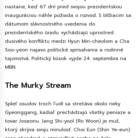
nastane, keď 67 dní pred svojou prezidentskou
inauguráciou náhle požiada o rozvod. S blížiacim sa
dátumom slávnostného uvedenia do
prezidentského úradu vychádzajú uprostred
dusivého konfliktu medzi Hyun Min-cheolom a Cha
Soo-yeon najavo politické sprisahania a rodinné
tajomstvá. Politický kúsok vyjde 24. septembra na
MBN.
The Murky Stream
Spleť osudov troch ľudí sa stretáva okolo rieky
Gyeonggang, kadiaľ prechádzajú všetky peniaze a
tovar Joseonu. Jang Shi-yool (Ro Woon) je muž,
ktorý skrýva svoju minulosť. Choi Eun (Shin Ye-eun)