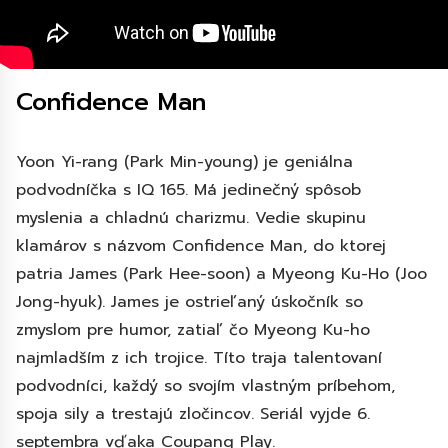
Confidence Man
Yoon Yi-rang (Park Min-young) je geniálna
podvodníčka s IQ 165. Má jedinečný spôsob
myslenia a chladnú charizmu. Vedie skupinu
klamárov s názvom Confidence Man, do ktorej
patria James (Park Hee-soon) a Myeong Ku-Ho (Joo
Jong-hyuk). James je ostrieľaný úskočník so
zmyslom pre humor, zatiaľ čo Myeong Ku-ho
najmladším z ich trojice. Títo traja talentovaní
podvodníci, každý so svojím vlastným príbehom,
spoja sily a trestajú zločincov. Seriál vyjde 6.
septembra vďaka Coupang Play.