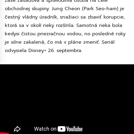
zase zásadová a spravodlivá osoba na čele
obchodnej skupiny. Jung Cheon (Park Seo-ham) je
čestný vládny úradník, snažiaci sa zbaviť korupcie,
ktorá sa v okolí rieky rozšírila. Samotná rieka bola
kedysi čistou priezračnou vodou, no posledné roky
je silne zakalená, čo má v pláne zmeniť. Seriál
odvysiela Disney+ 26. septembra.