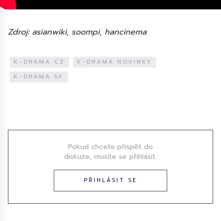
Zdroj: asianwiki, soompi, hancinema
K-DRAMA CZ
K-DRAMA NOVINKY
K-DRAMA SK
Diskuze
Pokud chcete přispět do
diskuze, musíte se přihlásit.
PŘIHLÁSIT SE