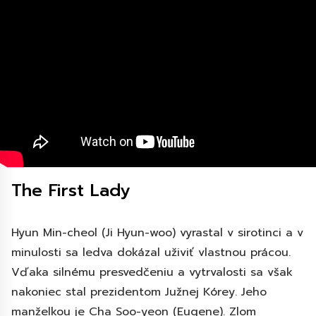
The First Lady
Hyun Min-cheol (Ji Hyun-woo) vyrastal v sirotinci a v
minulosti sa ledva dokázal uživiť vlastnou prácou.
Vďaka silnému presvedčeniu a vytrvalosti sa však
nakoniec stal prezidentom Južnej Kórey. Jeho
manželkou je Cha Soo-yeon (Eugene). Zlom