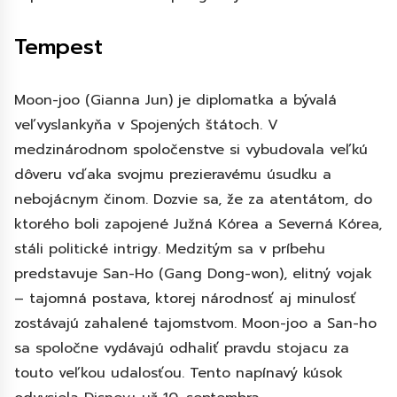
Tempest
Moon-joo (Gianna Jun) je diplomatka a bývalá
veľvyslankyňa v Spojených štátoch. V
medzinárodnom spoločenstve si vybudovala veľkú
dôveru vďaka svojmu prezieravému úsudku a
nebojácnym činom. Dozvie sa, že za atentátom, do
ktorého boli zapojené Južná Kórea a Severná Kórea,
stáli politické intrigy. Medzitým sa v príbehu
predstavuje San-Ho (Gang Dong-won), elitný vojak
– tajomná postava, ktorej národnosť aj minulosť
zostávajú zahalené tajomstvom. Moon-joo a San-ho
sa spoločne vydávajú odhaliť pravdu stojacu za
touto veľkou udalosťou. Tento napínavý kúsok