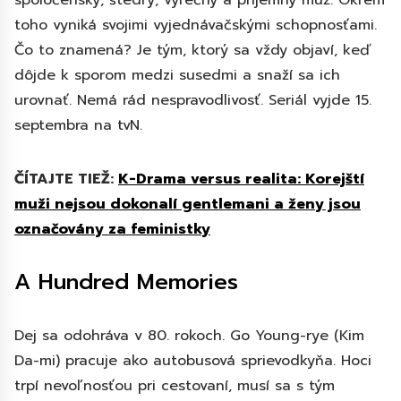
spoločenský, štedrý, výrečný a príjemný muž. Okrem
toho vyniká svojimi vyjednávačskými schopnosťami.
Čo to znamená? Je tým, ktorý sa vždy objaví, keď
dôjde k sporom medzi susedmi a snaží sa ich
urovnať. Nemá rád nespravodlivosť. Seriál vyjde 15.
septembra na tvN.
ČÍTAJTE TIEŽ:
K-Drama versus realita: Korejští
muži nejsou dokonalí gentlemani a ženy jsou
označovány za feministky
A Hundred Memories
Dej sa odohráva v 80. rokoch. Go Young-rye (Kim
Da-mi) pracuje ako autobusová sprievodkyňa. Hoci
trpí nevoľnosťou pri cestovaní, musí sa s tým