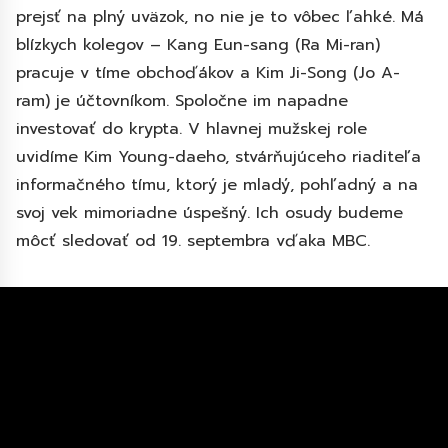
prejsť na plný uväzok, no nie je to vôbec ľahké. Má
blízkych kolegov – Kang Eun-sang (Ra Mi-ran)
pracuje v tíme obchoďákov a Kim Ji-Song (Jo A-
ram) je účtovníkom. Spoločne im napadne
investovať do krypta. V hlavnej mužskej role
uvidíme Kim Young-daeho, stvárňujúceho riaditeľa
informačného tímu, ktorý je mladý, pohľadný a na
svoj vek mimoriadne úspešný. Ich osudy budeme
môcť sledovať od 19. septembra vďaka MBC.