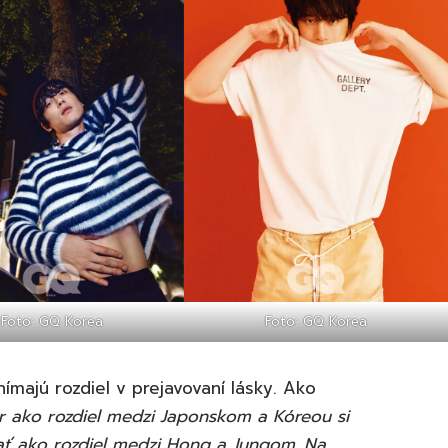
Foto: GQ Korea
Foto: GQ Korea
nímajú rozdiel v prejavovaní lásky. Ako
r ako rozdiel medzi Japonskom a Kóreou si
ať ako rozdiel medzi Hong a Jungom. Na