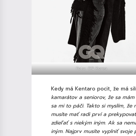
Foto: GQ Korea
Kedy má Kentaro pocit, že má si
kamarátov a seniorov, že sa mám na
sa mi to páči. Takto si myslím, že
musíte mať radi prví a prekypova
zdieľať s niekým iným. Ak sa nemá
iným. Najprv musíte vyplniť svoje