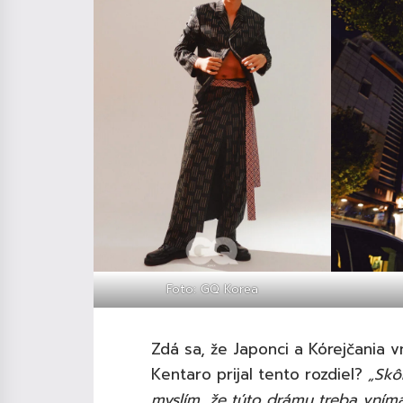
Foto: GQ Korea
Zdá sa, že Japonci a Kórejčania v
Kentaro prijal tento rozdiel?
„Skô
myslím, že túto drámu treba vním