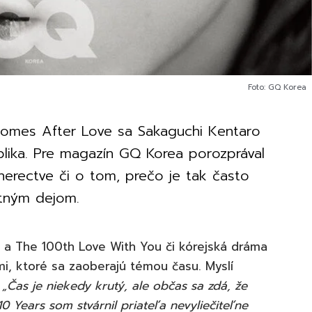
Foto: GQ Korea
Comes After Love sa Sakaguchi Kentaro
blika. Pre magazín GQ Korea porozprával
 herectve či o tom, prečo je tak často
tným dejom.
 a The 100th Love With You či kórejská dráma
i, ktoré sa zaoberajú témou času. Myslí
?
„Čas je niekedy krutý, ale občas sa zdá, že
10 Years som stvárnil priateľa nevyliečiteľne