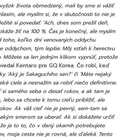
 zvyšok života obmedzený, mali by sme si vážiť
asím, ale myslím si, že v skutočnosti to nie je
ežité si povedať: ‘Ach, dnes som prežil deň,
okáže žiť na 100 %. Čas je konečný, ale myslím
od toho, koľko dní venovaných oddychu
ete oddychom, tým lepšie. Môj vzťah k herectvu
. Môžete sa len jedným klikom vypnúť, pretože
vedal Kentaro pre GQ Korea. Čo robí, keď
y ‘Aký je Sakaguchiho sen?’ či ‘Máte nejaký
eké ciele a nesnažím sa robiť niečo definitívne.
ť si samého seba o desať rokov, a ak tam je
, lebo sa chcete k tomu cieľu priblížiť, ale
rokov. Ak váš cieľ nie je pevný, sem-tam sa
í, akým smerom sa uberať. Ak si dokážete určiť
 že je to to, čo v daný okamih potrebujete.
, moja cesta nie je rovná, ale ďaleká. Tento