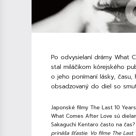
Po odvysielaní drámy What 
stal miláčikom kórejského pu
o jeho ponímaní lásky, času,
obsadzovaný do diel so smu
Japonské filmy The Last 10 Years
What Comes After Love sú dielam
Sakaguchi Kentaro často na čas
prináša šťastie. Vo filme The Last 