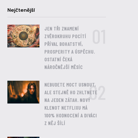
Nejčtenější
01
JEN TŘI ZNAMENÍ
ZVĚROKRUHU POCÍTÍ
PŘÍVAL BOHATSTVÍ,
PROSPERITY A ÚSPĚCHU.
OSTATNÍ ČEKÁ
NÁROČNĚJŠÍ MĚSÍC
02
NEBUDETE MOCT USNOUT,
ALE STEJNĚ HO ZHLTNETE
NA JEDEN ZÁTAH. NOVÝ
KLENOT NETFLIXU MÁ
100% HODNOCENÍ A DIVÁCI
Z NĚJ ŠÍLÍ