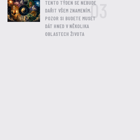
03
TENTO TÝDEN SE NEBUDE
DAŘIT VŠEM ZNAMENÍM.
POZOR SI BUDETE MUSET
DÁT HNED V NĚKOLIKA
OBLASTECH ŽIVOTA