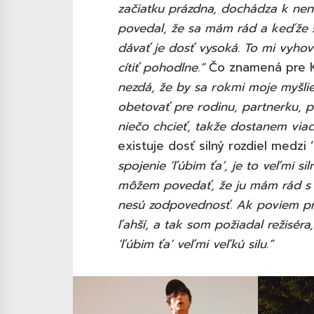
začiatku prázdna, dochádza k nen
povedal, že sa mám rád a keďže 
dávať je dosť vysoká. To mi vyhov
cítiť pohodlne.“
Čo znamená pre K
nezdá, že by sa rokmi moje myšlie
obetovať pre rodinu, partnerku, p
niečo chcieť, takže dostanem viac
existuje dosť silný rozdiel medzi ‘
spojenie ‘ľúbim ťa’, je to veľmi si
môžem povedať, že ju mám rád s 
nesú zodpovednosť. Ak poviem príl
ľahší, a tak som požiadal režisér
‘ľúbim ťa’ veľmi veľkú silu.“