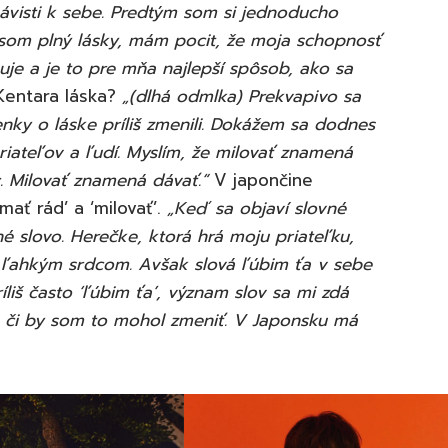
ávisti k sebe. Predtým som si jednoducho
som plný lásky, mám pocit, že moja schopnosť
uje a je to pre mňa najlepší spôsob, ako sa
entara láska?
„(dlhá odmlka) Prekvapivo sa
nky o láske príliš zmenili. Dokážem sa dodnes
riateľov a ľudí. Myslím, že milovať znamená
. Milovať znamená dávať.“
V japončine
mať rád’ a ‘milovať’.
„Keď sa objaví slovné
lné slovo. Herečke, ktorá hrá moju priateľku,
ľahkým srdcom. Avšak slová ľúbim ťa v sebe
iš často ‘ľúbim ťa’, význam slov sa mi zdá
a, či by som to mohol zmeniť. V Japonsku má