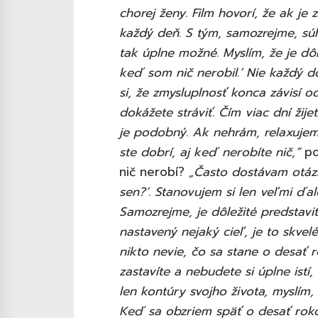
chorej ženy. Film hovorí, že ak je
každý deň. S tým, samozrejme, súhl
tak úplne možné. Myslím, že je dôl
keď som nič nerobil.’ Nie každý d
si, že zmysluplnosť konca závisí 
dokážete stráviť. Čím viac dní žij
je podobný. Ak nehrám, relaxujem
ste dobrí, aj keď nerobíte nič,“
po
nič nerobí?
„Často dostávam otázk
sen?’. Stanovujem si len veľmi ďal
Samozrejme, je dôležité predstavi
nastavený nejaký cieľ, je to skvelé
nikto nevie, čo sa stane o desať 
zastavíte a nebudete si úplne ist
len kontúry svojho života, myslím,
Keď sa obzriem späť o desať rokov