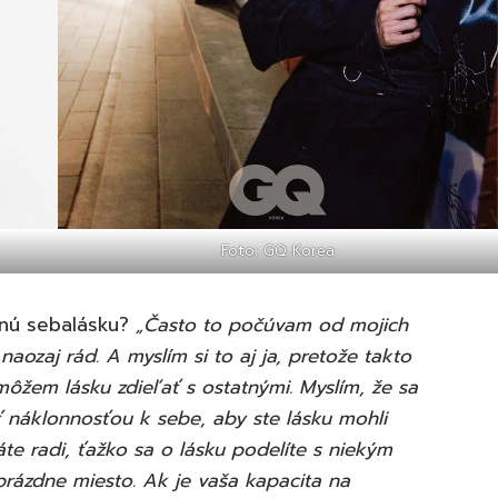
Foto: GQ Korea
lnú sebalásku?
„Často to počúvam od mojich
ozaj rád. A myslím si to aj ja, pretože takto
 môžem lásku zdieľať s ostatnými. Myslím, že sa
ť náklonnosťou k sebe, aby ste lásku mohli
te radi, ťažko sa o lásku podelíte s niekým
 prázdne miesto. Ak je vaša kapacita na