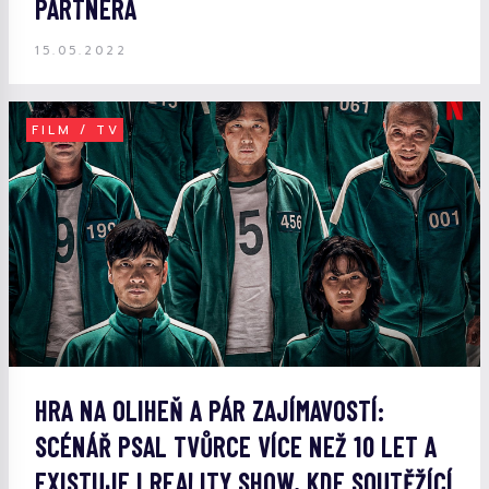
PARTNERA
15.05.2022
FILM / TV
HRA NA OLIHEŇ A PÁR ZAJÍMAVOSTÍ:
SCÉNÁŘ PSAL TVŮRCE VÍCE NEŽ 10 LET A
EXISTUJE I REALITY SHOW, KDE SOUTĚŽÍCÍ