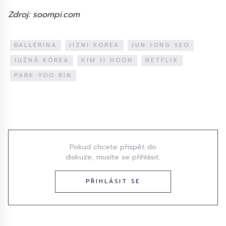
Zdroj: soompi.com
BALLERINA
JIZNI KOREA
JUN JONG SEO
JUŽNÁ KÓREA
KIM JI HOON
NETFLIX
PARK YOO RIN
Diskuze
Pokud chcete přispět do
diskuze, musíte se přihlásit.
PŘIHLÁSIT SE