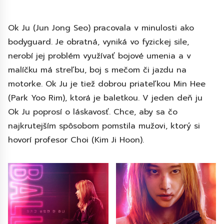
Ok Ju (Jun Jong Seo) pracovala v minulosti ako
bodyguard. Je obratná, vyniká vo fyzickej sile,
nerobí jej problém využívať bojové umenia a v
malíčku má streľbu, boj s mečom či jazdu na
motorke. Ok Ju je tiež dobrou priateľkou Min Hee
(Park Yoo Rim), ktorá je baletkou. V jeden deň ju
Ok Ju poprosí o láskavosť. Chce, aby sa čo
najkrutejším spôsobom pomstila mužovi, ktorý si
hovorí profesor Choi (Kim Ji Hoon).