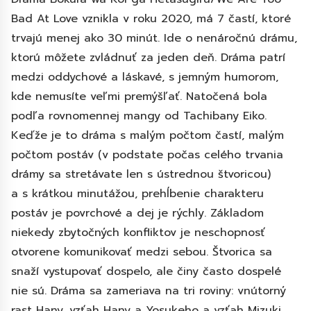
Bad At Love vznikla v roku 2020, má 7 častí, ktoré
trvajú menej ako 30 minút. Ide o nenáročnú drámu,
ktorú môžete zvládnuť za jeden deň. Dráma patrí
medzi oddychové a láskavé, s jemným humorom,
kde nemusíte veľmi premýšľať. Natočená bola
podľa rovnomennej mangy od Tachibany Eiko.
Keďže je to dráma s malým počtom častí, malým
počtom postáv (v podstate počas celého trvania
drámy sa stretávate len s ústrednou štvoricou)
a s krátkou minutážou, prehĺbenie charakteru
postáv je povrchové a dej je rýchly. Základom
niekedy zbytočných konfliktov je neschopnosť
otvorene komunikovať medzi sebou. Štvorica sa
snaží vystupovať dospelo, ale činy často dospelé
nie sú. Dráma sa zameriava na tri roviny: vnútorný
rast Hany, vzťah Hany a Yosukeho a vzťah Mizuki