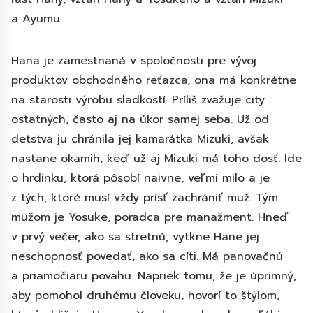
a Ayumu.
Hana je zamestnaná v spoločnosti pre vývoj
produktov obchodného reťazca, ona má konkrétne
na starosti výrobu sladkostí. Príliš zvažuje city
ostatných, často aj na úkor samej seba. Už od
detstva ju chránila jej kamarátka Mizuki, avšak
nastane okamih, keď už aj Mizuki má toho dosť. Ide
o hrdinku, ktorá pôsobí naivne, veľmi milo a je
z tých, ktoré musí vždy prísť zachrániť muž. Tým
mužom je Yosuke, poradca pre manažment. Hneď
v prvý večer, ako sa stretnú, vytkne Hane jej
neschopnosť povedať, ako sa cíti. Má panovačnú
a priamočiaru povahu. Napriek tomu, že je úprimný,
aby pomohol druhému človeku, hovorí to štýlom,