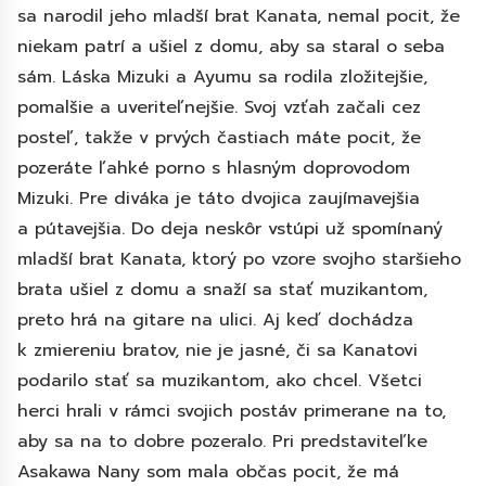
sa narodil jeho mladší brat Kanata, nemal pocit, že
niekam patrí a ušiel z domu, aby sa staral o seba
sám. Láska Mizuki a Ayumu sa rodila zložitejšie,
pomalšie a uveriteľnejšie. Svoj vzťah začali cez
posteľ, takže v prvých častiach máte pocit, že
pozeráte ľahké porno s hlasným doprovodom
Mizuki. Pre diváka je táto dvojica zaujímavejšia
a pútavejšia. Do deja neskôr vstúpi už spomínaný
mladší brat Kanata, ktorý po vzore svojho staršieho
brata ušiel z domu a snaží sa stať muzikantom,
preto hrá na gitare na ulici. Aj keď dochádza
k zmiereniu bratov, nie je jasné, či sa Kanatovi
podarilo stať sa muzikantom, ako chcel. Všetci
herci hrali v rámci svojich postáv primerane na to,
aby sa na to dobre pozeralo. Pri predstaviteľke
Asakawa Nany som mala občas pocit, že má