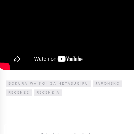
BOKURA WA KOI GA HETASUGIRU
JAPONSKO
RECENZE
RECENZIA
Diskuze