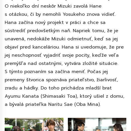
O niekoľko dní neskôr Mizuki zavolá Hane
s otázkou, či by nemohli Yosukeho znova vidieť.
Hana začína nový projekt v práci a chce sa
sústrediť predovšetkým naň. Napriek tomu, že je
unavená, nedokáže Mizuki odmietnuť, keď sa jej
objaví pred kanceláriou. Hana si uvedomuje, že pre
jej neschopnosť vyjadriť svoje pocity, keďže veľa
premýšľa nad ostatnými, vytvára zložité situácie.
S týmto poznaním sa začína meniť. Počas jej
premeny štvorica spoznáva priateľstvo, žiarlivosť,
zradu a hádky. Do toho prichádza mladší brat
Ayumu Kanata (Shimasaki Toa), ktorý ušiel z domu,
a bývalá priateľka Naritu Sae (Oba Mina).