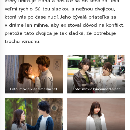
ktorý ubližuje. Hana a Yosuke sa do seba zaľúbia
veľmi rýchlo. Sú tou sladkou a nežnou dvojicou,
ktorá vás po čase nudí. Jeho bývalá priateľka sa
v dráme len mihne, aby existoval dôvod na konflikt,
pretože táto dvojica je tak sladká, že potrebuje
trochu vzruchu.
Foto: movie.kincaimedia.net
Foto: movie.kincaimedia.net