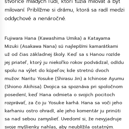
štvorice mladých ľudí, ktorí túžia milovať a byť
milovaní. Priblížme si drámu, ktorá sa radí medzi
oddychové a nenáročné.
Fujiwara Hana (Kawashima Umika) a Katayama
Mizuki (Asakawa Nana) sú najlepšími kamarátkami
už od čias základnej školy. Keď sa s Hanou rozíde
jej priateľ, ktorý ju niekoľko rokov podvádzal, odídu
spolu na výlet do kúpeľov, kde stretnú dvoch
mužov: Naritu Yosuke (Shirasu Jin) a Ichinose Ayumu
(Shiono Akihisa). Dvojica sa spoznáva pri spoločnom
posedení, keď Hana odmieta o svojich pocitoch
rozprávať, za čo ju Yosuke karhá. Hana sa voči jeho
karhaniu ostro ohradí, ale jeho komentár ju prinúti
sa nad sebou zamyslieť. Uvedomí si, že nevyjadruje
svoje myšlienky nahlas, aby neublížila ostatným.