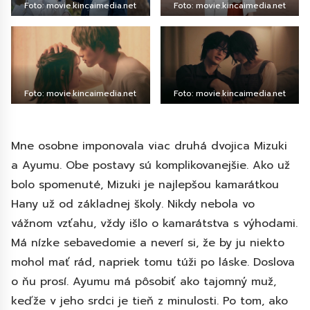
Foto: movie.kincaimedia.net
Foto: movie.kincaimedia.net
Foto: movie.kincaimedia.net
Foto: movie.kincaimedia.net
Mne osobne imponovala viac druhá dvojica Mizuki
a Ayumu. Obe postavy sú komplikovanejšie. Ako už
bolo spomenuté, Mizuki je najlepšou kamarátkou
Hany už od základnej školy. Nikdy nebola vo
vážnom vzťahu, vždy išlo o kamarátstva s výhodami.
Má nízke sebavedomie a neverí si, že by ju niekto
mohol mať rád, napriek tomu túži po láske. Doslova
o ňu prosí. Ayumu má pôsobiť ako tajomný muž,
keďže v jeho srdci je tieň z minulosti. Po tom, ako