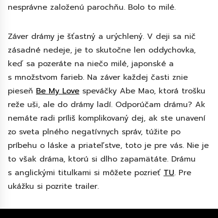
nesprávne založenú parochňu. Bolo to milé.
Záver drámy je šťastný a urýchlený. V deji sa nič
zásadné nedeje, je to skutočne len oddychovka,
keď sa pozeráte na niečo milé, japonské a
s množstvom farieb. Na záver každej časti znie
pieseň
Be My Love
speváčky Abe Mao, ktorá trošku
reže uši, ale do drámy ladí. Odporúčam drámu? Ak
nemáte radi príliš komplikovaný dej, ak ste unavení
zo sveta plného negatívnych správ, túžite po
príbehu o láske a priateľstve, toto je pre vás. Nie je
to však dráma, ktorú si dlho zapamätáte. Drámu
s anglickými titulkami si môžete pozrieť
TU
. Pre
ukážku si pozrite trailer.